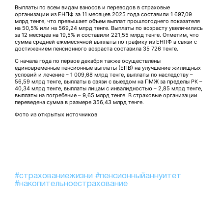
Выплаты по всем видам взносов и переводов в страховые
организации из ЕНПФ за 11 месяцев 2025 года составили 1 697,09
млрд тенге, что превышает объем выплат прошлогоднего показателя
на 50,5% или на 569,24 млрд тенге. Выплаты по возрасту увеличились
за 12 месяцев на 19,5% и составили 221,55 млрд тенге. Отметим, что
сумма средней ежемесячной выплаты по графику из ЕНПФ в связи с
достижением пенсионного возраста составила 35 726 тенге.
С начала года по первое декабря также осуществлены
единовременные пенсионные выплаты (ЕПВ) на улучшение жилищных
условий и лечение – 1 009,68 млрд тенге, выплаты по наследству –
56,59 млрд тенге, выплаты в связи с выездом на ПМЖ за пределы РК –
40,34 млрд тенге, выплаты лицам с инвалидностью – 2,85 млрд тенге,
выплаты на погребение – 9,65 млрд тенге. В страховые организации
переведена сумма в размере 356,43 млрд тенге.
Фото из открытых источников
#страхованиежизни
#пенсионныйаннуитет
#накопительноестрахование