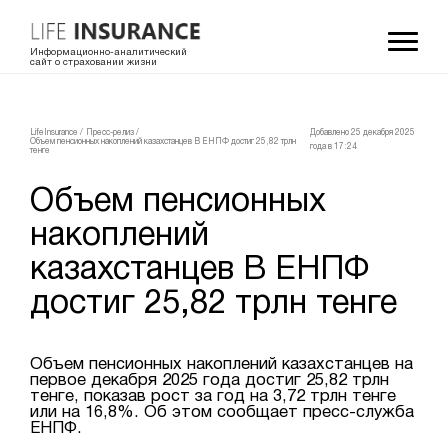
Информационно-аналитический
сайт о страховании жизни
LifeInsurance
/
Пресс-релиз
/
Добавлено 25 декабря 2025
Объем пенсионных накоплений казахстанцев В ЕНПФ достиг 25,82 трлн
года в 17:24
тенге
Объем пенсионных
накоплений
казахстанцев В ЕНПФ
достиг 25,82 трлн тенге
Объем пенсионных накоплений казахстанцев на
первое декабря 2025 года достиг 25,82 трлн
тенге, показав рост за год на 3,72 трлн тенге
или на 16,8%. Об этом сообщает пресс-служба
ЕНПФ.