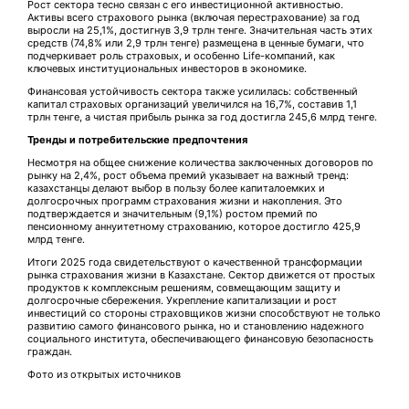
Рост сектора тесно связан с его инвестиционной активностью.
Активы всего страхового рынка (включая перестрахование) за год
выросли на 25,1%, достигнув 3,9 трлн тенге. Значительная часть этих
средств (74,8% или 2,9 трлн тенге) размещена в ценные бумаги, что
подчеркивает роль страховых, и особенно Life-компаний, как
ключевых институциональных инвесторов в экономике.
Финансовая устойчивость сектора также усилилась: собственный
капитал страховых организаций увеличился на 16,7%, составив 1,1
трлн тенге, а чистая прибыль рынка за год достигла 245,6 млрд тенге.
Тренды и потребительские предпочтения
Несмотря на общее снижение количества заключенных договоров по
рынку на 2,4%, рост объема премий указывает на важный тренд:
казахстанцы делают выбор в пользу более капиталоемких и
долгосрочных программ страхования жизни и накопления. Это
подтверждается и значительным (9,1%) ростом премий по
пенсионному аннуитетному страхованию, которое достигло 425,9
млрд тенге.
Итоги 2025 года свидетельствуют о качественной трансформации
рынка страхования жизни в Казахстане. Сектор движется от простых
продуктов к комплексным решениям, совмещающим защиту и
долгосрочные сбережения. Укрепление капитализации и рост
инвестиций со стороны страховщиков жизни способствуют не только
развитию самого финансового рынка, но и становлению надежного
социального института, обеспечивающего финансовую безопасность
граждан.
Фото из открытых источников