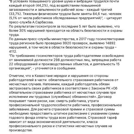
"В условиях повышенного уровня шума и вибрации трудился почти
каждый второй (44,2%), под воздействием повышенной
загазованности и запыленности рабочей зоны - каждый третий
(33,7%). Тяжелым физическим трудом были заняты 84,6 тыс. человек
(5,1% от числа работников обследованных предприятий)", - цитирует
пресс-служба А.Сарбасова.
По результатам госконтроля за последние 5 лет было выявлено, что
более 30% нарушений приходится на область безопасности и охраны
труда.
По данным пресс-службы министерства, в 2017 году госинспекторами
труда регионов было проведено 9920 проверок, выявлено 14892
нарушений, в том числе в области безопасности и охраны труда –
4112.
"По требованию госинспекторов труда работодателями освобождено
от занимаемой должности 298 должностных лиц, запрещена работа
22 оборудований и производственных объектов, и деятельность 15
организаций", - уточняется в сообщении.
Отметим, что в Казахстане нередки и нарушения со стороны
работодателей в части обязательного страхования работников от
несчастных случаев. Напомним, каждый работодатель обязан
застраховать своих работников в соответствии с Законом РК «Об
обязательном страховании работника от несчастных случаев при
исполнении им трудовых (служебных) обязанностей». Договор
покрывает такие риски, как: смерть работника, утрата
профессиональной трудоспособности работника, профессиональное
заболевание. Для расчета страховой премии и страховой суммы
необходимо предоставить штатное расписание с указанием суммы
годового фонда оплаты труда всех работников. Страховой тариф
зависит от вида экономической деятельности, класса
профессионального риска и статистики несчастных случаев на
производстве.