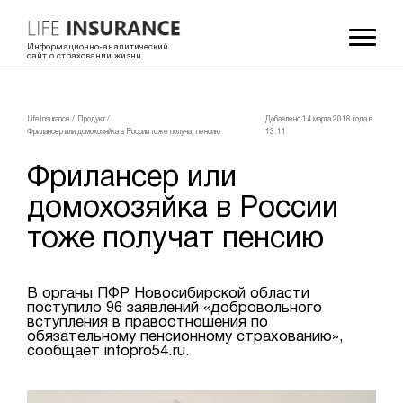
Информационно-аналитический
сайт о страховании жизни
LifeInsurance
/
Продукт
/
Добавлено 14 мартa 2018 года в
Фрилансер или домохозяйка в России тоже получат пенсию
13:11
Фрилансер или
домохозяйка в России
тоже получат пенсию
В органы ПФР Новосибирской области
поступило 96 заявлений «добровольного
вступления в правоотношения по
обязательному пенсионному страхованию»,
сообщает infopro54.ru.