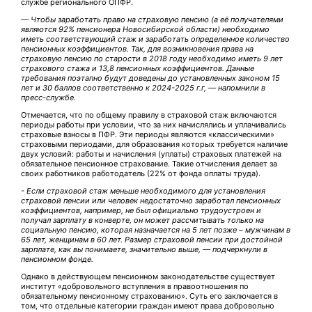
службе регионального ОПФР.
— Чтобы заработать право на страховую пенсию (а её получателями
являются 92% пенсионера Новосибирской области) необходимо
иметь соответствующий стаж и заработать определенное количество
пенсионных коэффициентов. Так, для возникновения права на
страховую пенсию по старости в 2018 году необходимо иметь 9 лет
страхового стажа и 13,8 пенсионных коэффициентов. Данные
требования поэтапно будут доведены до установленных законом 15
лет и 30 баллов соответственно к 2024-2025 г.г, — напомнили в
пресс-службе.
Отмечается, что по общему правилу в страховой стаж включаются
периоды работы при условии, что за них начислялись и уплачивались
страховые взносы в ПФР. Эти периоды являются «классическими»
страховыми периодами, для образования которых требуется наличие
двух условий: работы и начисления (уплаты) страховых платежей на
обязательное пенсионное страхование. Такие отчисления делает за
своих работников работодатель (22% от фонда оплаты труда).
- Если страховой стаж меньше необходимого для установления
страховой пенсии или человек недостаточно заработал пенсионных
коэффициентов, например, не был официально трудоустроен и
получал зарплату в конверте, он может рассчитывать только на
социальную пенсию, которая назначается на 5 лет позже – мужчинам в
65 лет, женщинам в 60 лет. Размер страховой пенсии при достойной
зарплате, как вы понимаете, значительно выше, — подчеркнули в
пенсионном фонде.
Однако в действующем пенсионном законодательстве существует
институт «добровольного вступления в правоотношения по
обязательному пенсионному страхованию». Суть его заключается в
том, что отдельные категории граждан имеют права добровольно