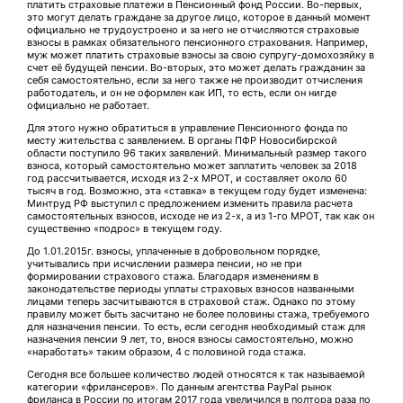
платить страховые платежи в Пенсионный фонд России. Во-первых,
это могут делать граждане за другое лицо, которое в данный момент
официально не трудоустроено и за него не отчисляются страховые
взносы в рамках обязательного пенсионного страхования. Например,
муж может платить страховые взносы за свою супругу-домохозяйку в
счет её будущей пенсии. Во-вторых, это может делать гражданин за
себя самостоятельно, если за него также не производит отчисления
работодатель, и он не оформлен как ИП, то есть, если он нигде
официально не работает.
Для этого нужно обратиться в управление Пенсионного фонда по
месту жительства с заявлением. В органы ПФР Новосибирской
области поступило 96 таких заявлений. Минимальный размер такого
взноса, который самостоятельно может заплатить человек за 2018
год рассчитывается, исходя из 2-х МРОТ, и составляет около 60
тысяч в год. Возможно, эта «ставка» в текущем году будет изменена:
Минтруд РФ выступил с предложением изменить правила расчета
самостоятельных взносов, исходе не из 2-х, а из 1-го МРОТ, так как он
существенно «подрос» в текущем году.
До 1.01.2015г. взносы, уплаченные в добровольном порядке,
учитывались при исчислении размера пенсии, но не при
формировании страхового стажа. Благодаря изменениям в
законодательстве периоды уплаты страховых взносов названными
лицами теперь засчитываются в страховой стаж. Однако по этому
правилу может быть засчитано не более половины стажа, требуемого
для назначения пенсии. То есть, если сегодня необходимый стаж для
назначения пенсии 9 лет, то, внося взносы самостоятельно, можно
«наработать» таким образом, 4 с половиной года стажа.
Сегодня все большее количество людей относятся к так называемой
категории «фрилансеров». По данным агентства PayPal рынок
фриланса в России по итогам 2017 года увеличился в полтора раза по