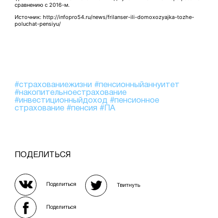
сравнению с 2016-м.
Источник: http://infopro54.ru/news/frilanser-ili-domoxozyajka-tozhe-
poluchat-pensiyu/
#страхованиежизни
#пенсионныйаннуитет
#накопительноестрахование
#инвестиционныйдоход
#пенсионное
страхование
#пенсия
#ПА
ПОДЕЛИТЬСЯ
Поделиться
Твитнуть
Поделиться