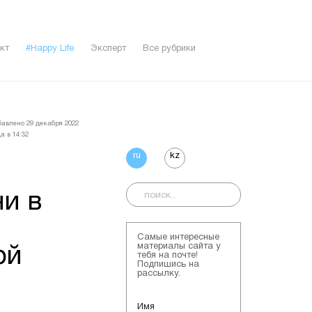
кт
#Happy Life
Эксперт
Все рубрики
бавлено 29 декабря 2022
а в 14:32
ru
kz
и в
Самые интересные
материалы сайта у
ой
тебя на почте!
Подпишись на
рассылку.
Имя