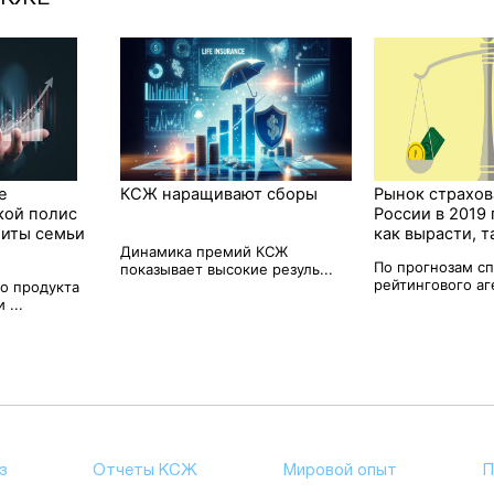
е
КСЖ наращивают сборы
Рынок страхов
кой полис
России в 2019
щиты семьи
как вырасти, т
Динамика премий КСЖ
По прогнозам с
показывает высокие резуль...
рейтингового аге
о продукта
 ...
з
Отчеты КСЖ
Мировой опыт
П