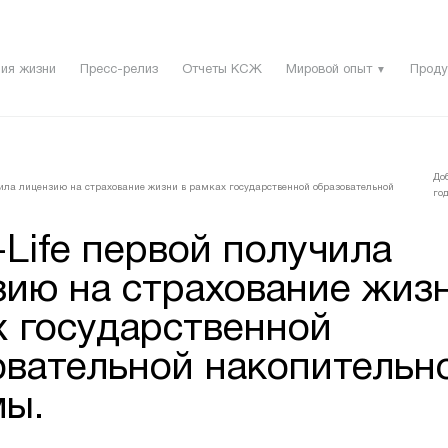
ия жизни
Пресс-релиз
Отчеты КСЖ
Мировой опыт
Проду
▼
До
чила лицензию на страхование жизни в рамках государственной образовательной
год
Life первой получила
зию на страхование жизн
х государственной
овательной накопительн
мы.