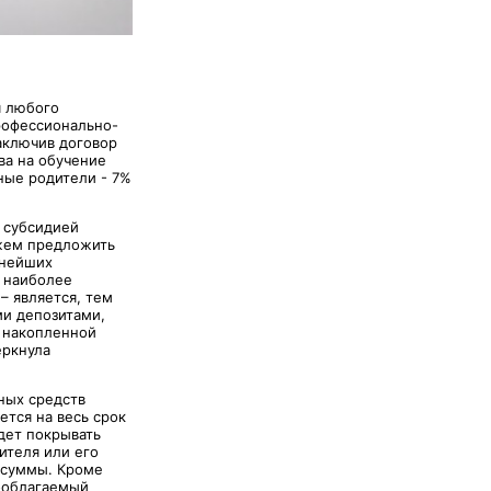
я любого
профессионально-
заключив договор
ва на обучение
ные родители - 7%
 субсидией
ожем предложить
жнейших
ь наиболее
 является, тем
и депозитами,
т накопленной
еркнула
ных средств
ется на весь срок
дет покрывать
ителя или его
 суммы. Кроме
гооблагаемый