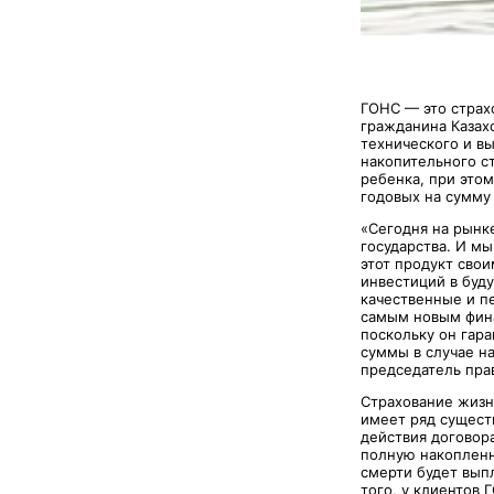
ГОНС — это страх
гражданина Казах
технического и вы
накопительного с
ребенка, при этом
годовых на сумму
«Сегодня на рынк
государства. И м
этот продукт свои
инвестиций в буд
качественные и п
самым новым фина
поскольку он гар
суммы в случае н
председатель пр
Страхование жизн
имеет ряд сущест
действия договора
полную накопленн
смерти будет вып
того, у клиентов