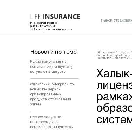
Рынок страхован
Информационно-
аналитический
сайт о страховании жизни
Новости по теме
LifeInsurance
/
Продукт
/
Халык-Life первой полу
накопительной системы.
Какие изменения по
пенсионному аннуитету
Халык-
вступают в августе
лицен
Филиппины одобрили три
новых гендерно-
рамка
ориентированных
продукта страхования
жизни
образ
систе
Bestow запускает
платформу для
пенсионных аннуитетов