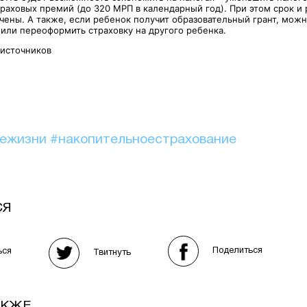
траховых премий (до 320 МРП в календарный год). При этом срок и
чены. А также, если ребенок получит образовательный грант, можн
 или переоформить страховку на другого ребенка.
 источников
иежизни
#накопительноестрахование
СЯ
Поделиться
ься
Твитнуть
АКЖЕ