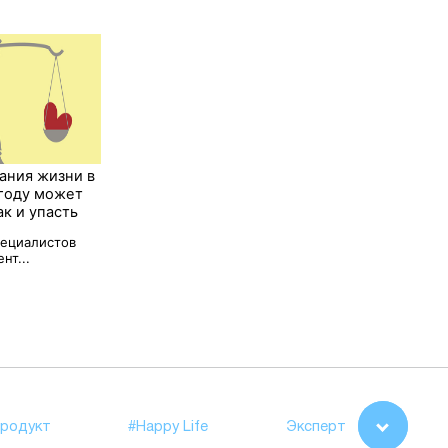
ания жизни в
 году может
ак и упасть
пециалистов
нт...
родукт
#Happy Life
Эксперт