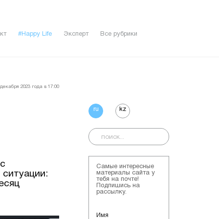
кт
#Happy Life
Эксперт
Все рубрики
декабря 2023 года в 17:00
ru
kz
 с
Самые интересные
 ситуации:
материалы сайта у
тебя на почте!
месяц
Подпишись на
рассылку.
Имя