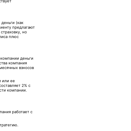
ствует
 деньги (как
лиенту предлагают
страховку, но
лиса плюс
 компании деньги
ства компания
месячных взносов
 или ее
составляет 2% с
сти компании.
пания работает с
стратегию.