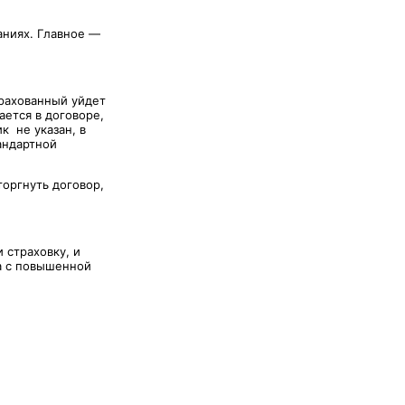
аниях. Главное —
трахованный уйдет
ается в договоре,
к не указан, в
андартной
оргнуть договор,
 страховку, и
а с повышенной