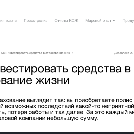
ия жизни
Пресс-релиз
Отчеты КСЖ
Мировой опыт
Проду
▼
Как инвестировать средства в страхование жизни
Добавлено 22 
вестировать средства в
ование жизни
ахование выглядит так: вы приобретаете полис
й возможных последствий какой-то неприятной
ь, потеря работы и так далее. За это каждый 
аховой компании небольшую сумму.