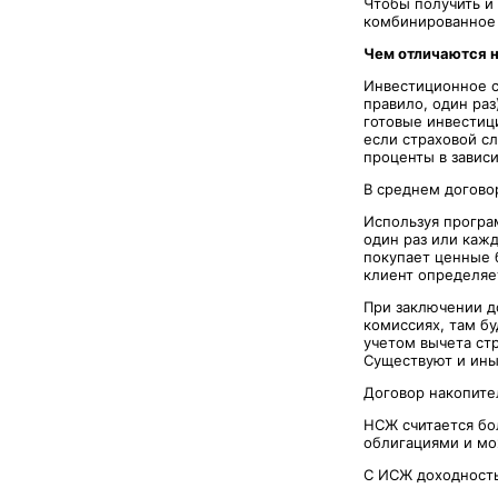
Чтобы получить и 
комбинированное 
Чем отличаются 
Инвестиционное с
правило, один раз
готовые инвестиц
если страховой с
проценты в завис
В среднем договор
Используя програ
один раз или каж
покупает ценные 
клиент определяе
При заключении д
комиссиях, там бу
учетом вычета ст
Существуют и ины
Договор накопите
НСЖ считается бо
облигациями и мо
С ИСЖ доходность