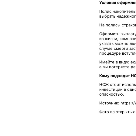
Условия оформле
Полис накопитель
выбрать надежног
На полисы страхо
Оформить выплату
из жизни, компан
указать можно люб
случае смерти зас
процедуре вступл
Имейте в виду: е
а вы потеряете д
Кому подходит 
НСЖ стоит использ
инвестиции в одн
опасностью.
Источник: https://
Фото из открытых