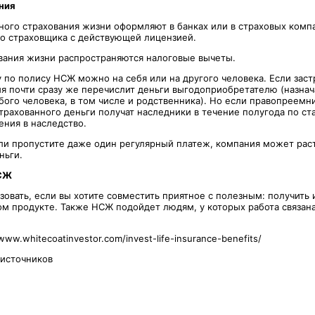
ния
ного страхования жизни оформляют в банках или в страховых комп
о страховщика с действующей лицензией.
вания жизни распространяются налоговые вычеты.
 по полису НСЖ можно на себя или на другого человека. Если зас
ия почти сразу же перечислит деньги выгодоприобретателю (назнач
ого человека, в том числе и родственника). Но если правопреемни
трахованного деньги получат наследники в течение полугода по ст
ения в наследство.
сли пропустите даже один регулярный платеж, компания может раст
еньги.
НСЖ
овать, если вы хотите совместить приятное с полезным: получить и
ом продукте. Также НСЖ подойдет людям, у которых работа связан
www.whitecoatinvestor.com/invest-life-insurance-benefits/
 источников