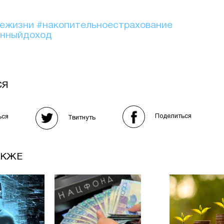
иежизни
#накопительноестрахование
онныйдоход
СЯ
Поделиться
ься
Твитнуть
АКЖЕ