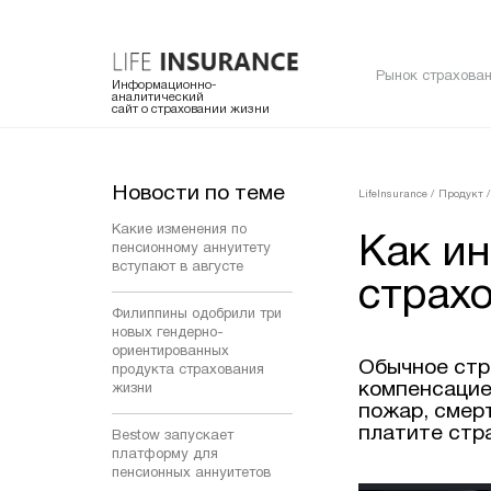
Рынок страхован
Информационно-
аналитический
сайт о страховании жизни
Новости по теме
LifeInsurance
/
Продукт
/
Какие изменения по
Как ин
пенсионному аннуитету
вступают в августе
страх
Филиппины одобрили три
новых гендерно-
ориентированных
Обычное стр
продукта страхования
компенсацие
жизни
пожар, смерт
платите стр
Bestow запускает
платформу для
пенсионных аннуитетов