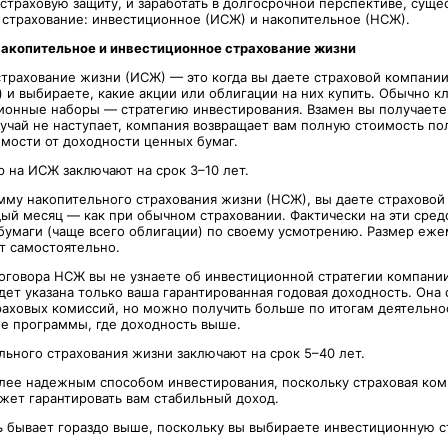
страховую защиту, и заработать в долгосрочной перспективе, суще
страхование: инвестиционное (ИСЖ) и накопительное (НСЖ).
накопительное и инвестиционное страхование жизни
трахование жизни (ИСЖ) — это когда вы даете страховой компании
) и выбираете, какие акции или облигации на них купить. Обычно к
ионные наборы — стратегию инвестирования. Взамен вы получаете 
лучай не наступает, компания возвращает вам полную стоимость по
имости от доходности ценных бумаг.
 на ИСЖ заключают на срок 3–10 лет.
мму накопительного страхования жизни (НСЖ), вы даете страховой
дый месяц — как при обычном страховании. Фактически на эти сред
бумаги (чаще всего облигации) по своему усмотрению. Размер еже
т самостоятельно.
оговора НСЖ вы не узнаете об инвестиционной стратегии компании
дет указана только ваша гарантированная годовая доходность. Она 
раховых комиссий, но можно получить больше по итогам деятельно
е программы, где доходность выше.
льного страхования жизни заключают на срок 5–40 лет.
лее надежным способом инвестирования, поскольку страховая ком
жет гарантировать вам стабильный доход.
 бывает гораздо выше, поскольку вы выбираете инвестиционную 