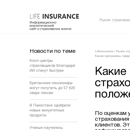
Рынок страхован
Информационно-
аналитический
сайт о страховании жизни
Новости по теме
LifeInsurance
/
Рынок ст
Какие программы предл
Колл-центры
страховщиков благодаря
Какие
ИИ станут быстрее
страх
Британские пенсионеры
могут получить до £7 620
полож
сверх пенсии
В Пакистане одобрили
новые аннуитетные
По оценкам 
продукты
страхования
клиентов. Э
Ученые научились