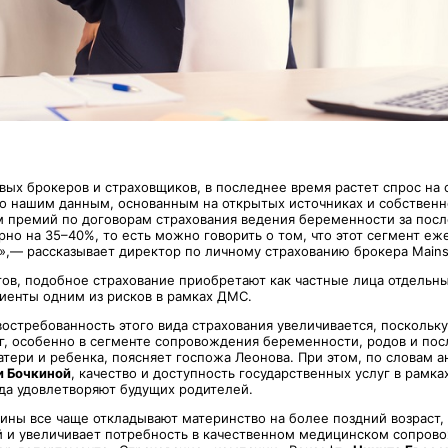
вых брокеров и страховщиков, в последнее время растет спрос на 
о нашим данным, основанным на открытых источниках и собственн
 премий по договорам страхования ведения беременности за пос
но на 35–40%, то есть можно говорить о том, что этот сегмент еж
»,— рассказывает директор по личному страхованию брокера Main
тов, подобное страхование приобретают как частные лица отдельны
иенты одним из рисков в рамках ДМС.
остребованность этого вида страхования увеличивается, поскольк
г, особенно в сегменте сопровождения беременности, родов и по
тери и ребенка, поясняет госпожа Леонова. При этом, по словам а
и Бочкиной
, качество и доступность государственных услуг в рамк
да удовлетворяют будущих родителей.
ины все чаще откладывают материнство на более поздний возраст,
 и увеличивает потребность в качественном медицинском сопров