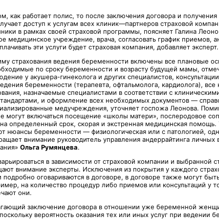
ом, как работает полис, то после заключения договора и получения
олучает доступ к услугам всех клиник—партнеров страховой компан
ники в рамках своей страховой программы, поясняет Галина Леоно
ое медицинское учреждение, врача, согласовать график приемов, а
плачивать эти услуги будет страховая компания, добавляет эксперт.
мму страхования ведения беременности включены все плановые о
обходимые по сроку беременности и возрасту будущей мамы, отме
людение у акушера-гинеколога и других специалистов, консультаци
едения беременности (терапевта, офтальмолога, кардиолога), вс
ования, назначаемые специалистами в соответствии с клинически
тандартами, и оформление всех необходимых документов — справо
иализированные медучреждения, уточняет госпожа Леонова. Помим
ие могут включаться посещение «школы матери», послеродовое с
 на определенный срок, скорая и экстренная медицинская помощь. 
ют нюансы беременности — физиологическая или с патологией, од
ращает внимание руководитель управления андеррайтинга личных 
вания»
Ольга Румянцева
.
арьироваться в зависимости от страховой компании и выбранной с
ают внимание эксперты. Исключения из покрытия у каждого страх
и подробно оговариваются в договоре, в договоре также могут быт
ример, на количество процедур либо приемов или консультаций у т
ечают они.
агающий заключение договора в отношении уже беременной женщи
 поскольку вероятность оказания тех или иных услуг при ведении 