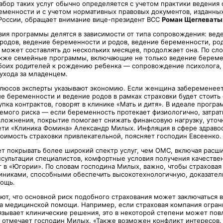
набор таких услуг обычно определяется с учетом практики ведения
менности и с учетом нормативных правовых документов, изданны
России, обращает внимание вице-президент ВСС
Роман Щеглеваты
вия программы делятся в зависимости от типа сопровождения: вед
родов, ведение беременности и родов, ведение беременности, ро
н может составлять до нескольких месяцев, продолжает она. По сл
акже семейные программы, включающие не только ведение береме
обоих родителей к рождению ребенка — сопровождение психолога,
ухода за младенцем.
люсов эксперты указывают экономию. Если женщина забеременеет
ие беременности и ведение родов в рамках страховки будет стоить
пка контрактов, говорят в клинике «Мать и дитя». В идеале програ
емого риска — если беременность протекает физиологично, затра
сложнения, покрытие помогает снижать финансовую нагрузку, уточ
ти «Клиника Фомина» Александр Милых. Инфляция в сфере здраво
оимость страховки привлекательной, поясняет господин Евсеенко.
т покрывать более широкий спектр услуг, чем ОМС, включая рас
нсультации специалистов, комфортные условия получения качеств
 в «Югории». По словам господина Милых, важно, чтобы страховая
линиками, способными обеспечить высокотехнологичную, доказател
ощь.
ают, что основной риск подобного страхования может заключаться 
а медицинской помощи. Например, если страховая компания огран
язывает клинические решения, это в некоторой степени может повл
, отмечает господин Милых. «Также возможен конфликт интересов