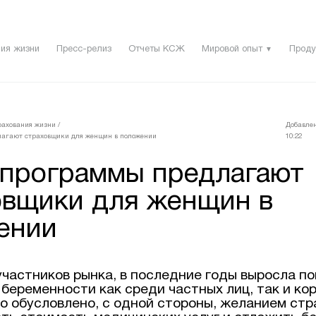
ия жизни
Пресс-релиз
Отчеты КСЖ
Мировой опыт
Проду
▼
рахования жизни
/
Добавлен
агают страховщики для женщин в положении
10:22
 программы предлагают
овщики для женщин в
ении
участников рынка, в последние годы выросла п
 беременности как среди частных лиц, так и ко
то обусловлено, с одной стороны, желанием ст