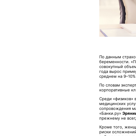
По данным страхо
беременности. «П
совокупный объем
года вырос пример
среднем на 9–10%
По словам экспер
корпоративные кл
Среди «физиков» в
медицинских услу
сопровождения ма
«Банки.ру»
Эряни
прежнему не всег
Кроме того, женщ
риски осложнений