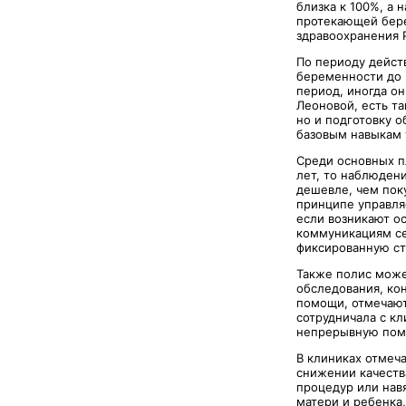
близка к 100%, а 
протекающей бере
здравоохранения 
По периоду дейст
беременности до 
период, иногда о
Леоновой, есть т
но и подготовку 
базовым навыкам 
Среди основных п
лет, то наблюден
дешевле, чем поку
принципе управля
если возникают о
коммуникациям се
фиксированную ст
Также полис може
обследования, ко
помощи, отмечают
сотрудничала с к
непрерывную пом
В клиниках отмеч
снижении качеств
процедур или нав
матери и ребенка