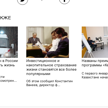
АКЖЕ
н в России
Инвестиционное и
Названы преи
ть жизнь
накопительное страхование
программы «К
жизни становятся все более
С первого январ
популярными
сти
Казахстане начал
смотрен...
Об этом сообщил Константин
Ванеев, директор ф...