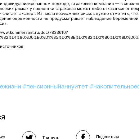
 индивидуализированном подходе, страховые компании — в снижен
ысоких рисках у пациентки страховая может либо отказаться от пок
 считает эксперт. Из числа возможных рисков нужно отметить, что
ения беременности не предусматривает наблюдение беременной 
си».
/www.kommersant.ru/doc/7833610?
D1%82%D1%80%D0%B0%D1%85%D0%BE%D0%B2%D0%B0%D0%BD%D0
 источников
иежизни
#пенсионныйаннуитет
#накопительное
СЯ
Поделиться
ься
Твитнуть