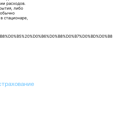
ии расходов.
рытия, либо
 обычно
в стационаре,
%B8%D0%B5%20%D0%B6%D0%B8%D0%B7%D0%BD%D0%B8
страхование