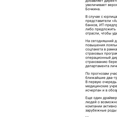
добавляет директ
увеличивает веро
Бочкина.
В случае с юрлиц
представители «А
банков, ИТ-предп
либо предложить 
отрасли, чтобы у
На сегодняшний д
повышения лояльн
соцпакета в рамк
страховых програ
операционный дир
страхованию бере
департамента лич
По прогнозам учас
ближайшие два-тр
В первую очередь
медицинские учре
исчерпан и в обо
Еще один драйвер
людей о возможно
компании активно 
зарубежные роды 