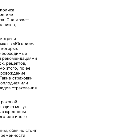
 полиса
ии или
ва. Она может
нализов,
смотры и
чают в «Югории».
и которых
е необходимые
ми рекомендациями
к, рецептов,
о этого, по ее
опровождение
Такие страховки
ноплодная или
видов страхования
траховой
овщика могут
ь закреплены
ого или иного
ны, обычно стоит
беременности