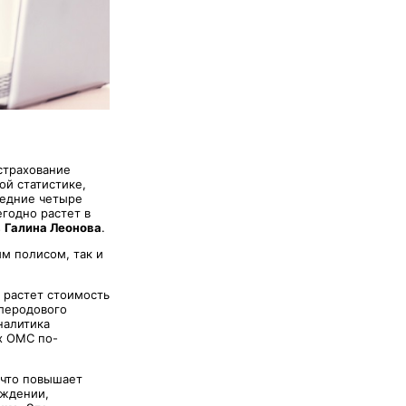
страхование
ой статистике,
ледние четыре
егодно растет в
s
Галина Леонова
.
м полисом, так и
у растет стоимость
слеродового
налитика
ах ОМС по-
 что повышает
ождении,