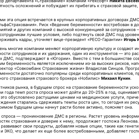
ор департамента «Страхование» компании «Рексофт»
Никита Евсее
ятность осложнений и побуждает их прибегать к страховой защите,
ами эта опция встречается в крупных корпоративных договорах ДМС
льфаСтрахования». Риск «Ведение беременности» востребован в д
риятий и других компаний с высокой конкуренцией за сотрудников 
сотрудникам лучшие условия, либо подтянуть свой ДМС под уровен
держивать кадры, уточняет вице-президент «РЕСО-Гарантии»
Игорь 
ень многие компании меняют корпоративную культуру и создают и
ости сотрудников и их удержания, один из инструментов — это ра
ах ДМС, подтверждают в «Югории». Вместе с тем в большинстве с
мм беременность является исключением из-за высоких рисков, на
ектор «Совкомбанк Страхование жизни» Владислав Синцов. Прогр
менности достаточно популярны среди корпоративных клиентов, п
ного страхования страхового брокера «Нобилис»
Михаил Кунин
.
тников рынка, в будущем спрос на страхование беременности ускор
и года темп роста спроса может дойти до 20–25% в год, оценивает
 это обусловлено растущими ценами на медицинские услуги, приче
ждения старались сдерживать темпы роста цен, то сегодня их рес
зримом будущем цены начнут расти более активно, поясняет она.
 спроса — проникновение ДМС в регионы. Растет уровень информ
стях страхования и доверие к нему, продолжает госпожа Леонова
развивают свои продукты, добавляя новые опции, такие как генети
и ЭКО, что делает их еще более востребованными, добавляет госп