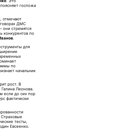
нко
. Это
 поясняет госпожа
, отмечают
оговорах ДМС
— они стремятся
ь конкурентов по
Иванов
.
нструменты для
сширение
овременных
поминает
аммы по
ризнает начальник
ит рост. В
 Галина Леонова.
м если до сих пор
урс фактически
ированности
. Страховые
ческие тесты,
один Евсеенко.