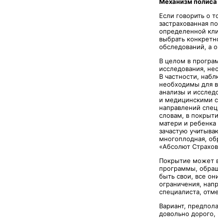
Механизм полиса
Если говорить о т
застрахованная п
определенной кли
выбрать конкретн
обследований, а о
В целом в програ
исследования, не
В частности, наб
необходимы для в
анализы и исслед
и медицинскими с
направлений спец
словам, в покрыт
матери и ребенка
зачастую учитыва
многоплодная, об
«Абсолют Страхо
Покрытие может в
программы, обращ
быть свои, все он
ограничения, нап
специалиста, отм
Вариант, предпол
довольно дорого,