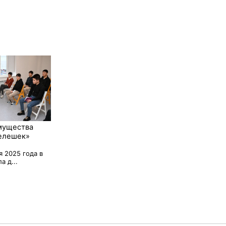
мущества
елешек»
я 2025 года в
а д...