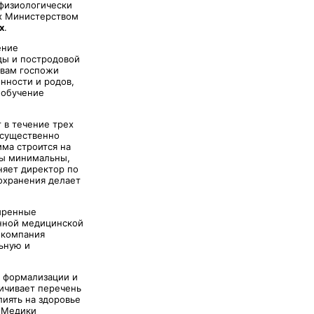
 физиологически
х Министерством
х
.
ение
ды и постродовой
овам госпожи
нности и родов,
 обучение
 в течение трех
 существенно
мма строится на
ты минимальны,
няет директор по
охранения делает
ширенные
енной медицинской
 компания
ьную и
в формализации и
ичивает перечень
иять на здоровье
. Медики