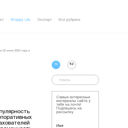
кт
#Happy Life
Эксперт
Все рубрики
о 25 июня 2025 года в
ru
kz
Самые интересные
материалы сайта у
тебя на почте!
Подпишись на
опулярность
рассылку.
рпоративных
рахователей
Имя