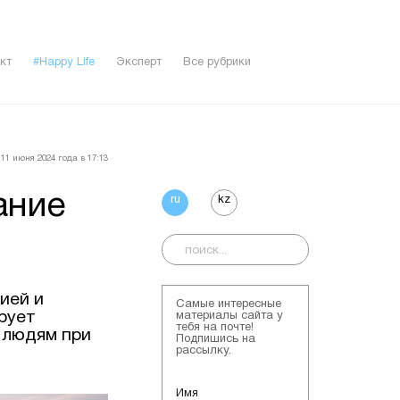
кт
#Happy Life
Эксперт
Все рубрики
11 июня 2024 года в 17:13
ание
ru
kz
ией и
Самые интересные
рует
материалы сайта у
тебя на почте!
 людям при
Подпишись на
рассылку.
Имя