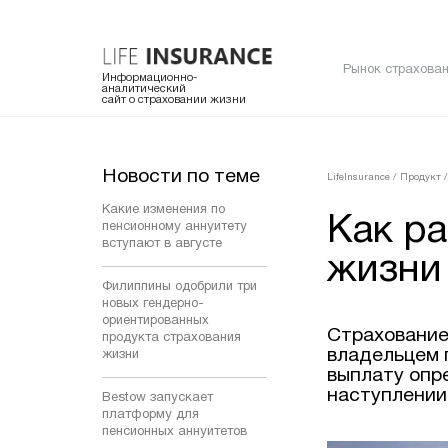
Рынок страхован
Информационно-
аналитический
сайт о страховании жизни
Новости по теме
LifeInsurance
/
Продукт
/
Какие изменения по
Как ра
пенсионному аннуитету
вступают в августе
жизни
Филиппины одобрили три
новых гендерно-
ориентированных
Страхование
продукта страхования
владельцем 
жизни
выплату опр
наступлении
Bestow запускает
платформу для
пенсионных аннуитетов