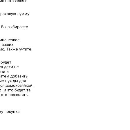
ис оставался в
траховую сумму
. Вы выбираете
финансовое
и ваших
с. Также учтите,
 будет
ка дети не
яни и
затем добавить
ные нужды для
тся домохозяйкой.
 и это будет та
это позволить.
му покупка