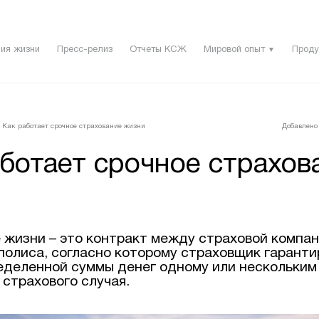
ия жизни
Пресс-релиз
Отчеты КСЖ
Мировой опыт
Проду
▼
Как работает срочное страхование жизни
Добавлено 
ботает срочное страхов
 жизни – это контракт между страховой компан
полиса, согласно которому страховщик гаранти
еделенной суммы денег одному или нескольким
 страхового случая.