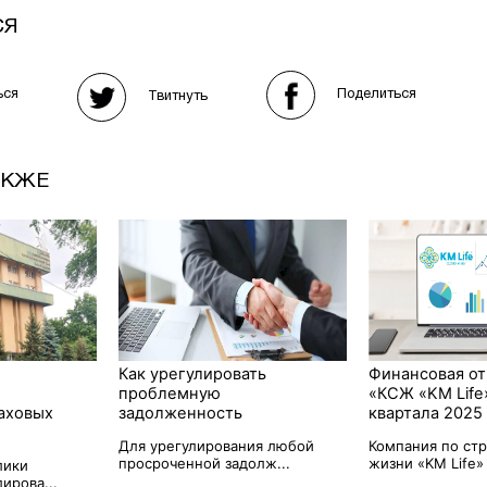
СЯ
Поделиться
ься
Твитнуть
АКЖЕ
Как урегулировать
Финансовая от
ю
проблемную
«КСЖ «KM Life
аховых
задолженность
квартала 2025
Для урегулирования любой
Компания по ст
просроченной задолж...
жизни «KM Life» 
лики
ирова...