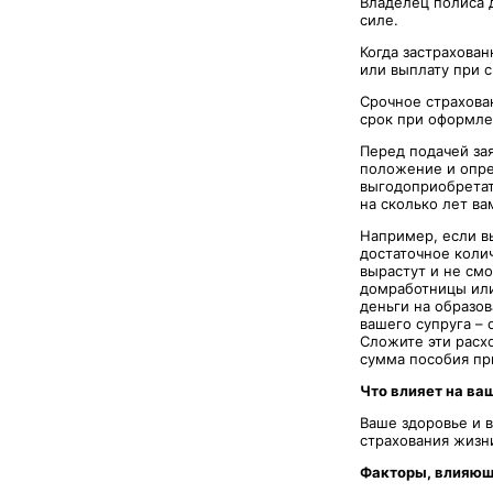
Владелец полиса 
силе.
Когда застрахова
или выплату при 
Срочное страхова
срок при оформлен
Перед подачей за
положение и опре
выгодоприобретат
на сколько лет ва
Например, если вы
достаточное коли
вырастут и не см
домработницы или
деньги на образо
вашего супруга –
Сложите эти расхо
сумма пособия при
Что влияет на ва
Ваше здоровье и 
страхования жизни
Факторы, влияющи