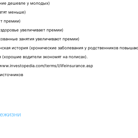
ание дешевле у молодых)
атят меньше)
т премии)
 здоровье увеличивает премии)
кованные занятия увеличивают премии)
ская история (хронические заболевания у родственников повыша
 (хорошие водители экономят на полисах).
www.investopedia.com/terms/l/lifeinsurance.asp
 источников
иежизни