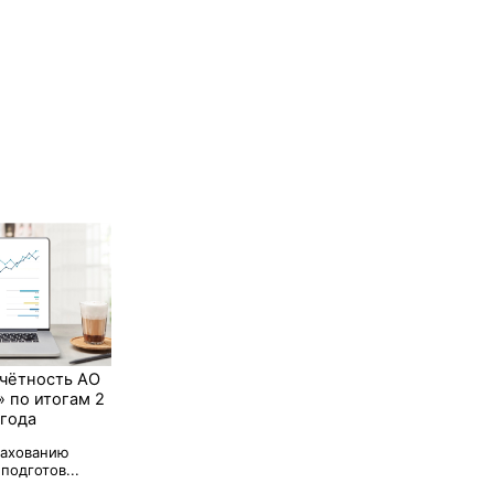
чётность АО
» по итогам 2
 года
рахованию
подготов...