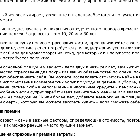
должен платить премии авансом или регулярно для того, чтобы пол
нный человек умирает, указанные выгодоприобретатели получают с
смерти.
ние предназначено для покрытия определенного периода времени
ии полиса. Чаще всего – это 10, 20 или 30 лет.
явки на покупку полиса страхования жизни, проанализируйте свое 
делите, сколько денег потребуется для поддержания уровня жизн
елей или для удовлетворения нужд, для которых вы покупаете поли
м потребуется покрытие.
 основной опекун и у вас есть дети двух и четырех лет, вам нужно
чество страхования для покрытия ваших обязанностей по опеке, по
огут обеспечивать себя. Вы можете исследовать стоимость найма н
 использования коммерческих услуг по уходу за детьми и уборке, 
вание. Учтите любые непогашенные ипотечные кредиты и пенсион
 особенно если супруг зарабатывает значительно меньше или являе
ды на следующие 16 или более лет, добавьте немного на инфляцию,
 смерти, которую вы можете захотеть купить – если сможете себе 
ши премии
возраст – самые важные факторы, определяющие стоимость, поэто
, как можно раньше – часто лучший вариант.
е на страховые премии и затраты: