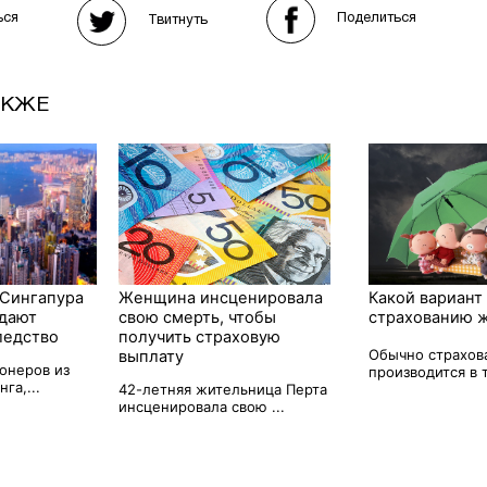
Поделиться
ься
Твитнуть
АКЖЕ
Сингапура
Женщина инсценировала
Какой вариант
едают
свою смерть, чтобы
страхованию 
ледство
получить страховую
Обычно страхов
выплату
онеров из
производится в т
га,...
42-летняя жительница Перта
инсценировала свою ...