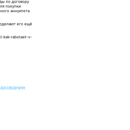
ды по договору
для покупки
нного аннуитета
 сделают его ещё
ti-kak-rabotaet-v-
рахование