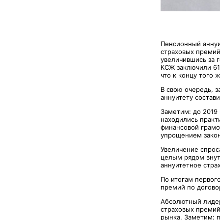
Пенсионный аннуи
страховых премий
увеличившись за г
КСЖ заключили 61
что к концу того 
В свою очередь, 
аннуитету состави
Заметим: до 2019 
находились практ
финансовой грамо
упрощением закон
Увеличение спрос
целым рядом внут
аннуитетное стра
По итогам первог
премий по догово
Абсолютный лиде
страховых премий 
рынка. Заметим: п