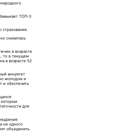
ународного
. Замыкает ТОП-3
 страхования.
нно снизилась
ужчин в возрасте
е, то в текущем
на в возрасте 52
ный аннуитет
но молодом и
т и обеспечить
ющихся
в котором
таточности для
внедрение
а не одного
лит объединить