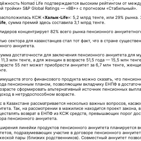
адёжность Nomad Life подтверждается высоким рейтингом от межд
й тройки» S&P Global Ratings — «ВВ+» с прогнозом «Стабильный».
расположилась КСЖ «
Халык-Life
»: 5,2 млрд тенге, или 29% рынка
ife
, сумма премий здесь составила 3,1 млрд тенге.
лидеров концентрирует 82% всего рынка пенсионного аннуитетного
ью сектора для казахстанцев стал тот факт, что в стране существе
нного аннуитета.
 сумма достаточности для заключения пенсионного аннуитета для м
 11,3 млн тенге, а для женщин в возрасте 51,5 года — 15,5 млн тенг
зрасте 55 лет может приобрести аннуитет за 6,7 млн тенге, женщи
нге.
еимуществ этого финансового продукта можно сказать, что пенсион
рода пенсионным планом, позволяющим вкладчику ЕНПФ в достаточ
озрасте сформировать альтернативный источник пенсионных выпла
доход в нетрудоспособном возрасте.
ас в Казахстане рассматривается несколько важных вопросов, каса
тета. Так, на рассмотрении в мажилисе находится проект закона, 
ществлять возврат в ЕНПФ из КСЖ средств, превышающих порог дос
ора пенсионного аннуитета.
сширения линейки продуктов пенсионного аннуитета планируется 
тетов, подразумевающих участие в договоре пенсионного аннуитет
ужеской пары (близких родственников). Совместный аннуитет позво