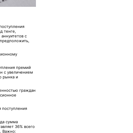
 поступления
д тенге,
 аннуитетов с
 предположить,
нсионному
тупления премий
ан с увеличением
о рынка и
оенностью граждан
нсионное
я поступления
ода сумма
тавляет 36% всего
. Важно: