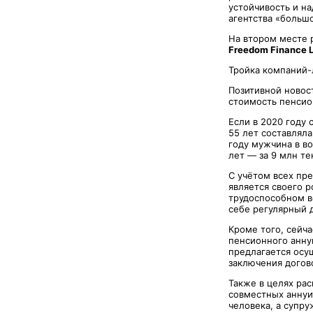
устойчивость и н
агентства «большо
На втором месте 
Freedom Finance L
Тройка компаний-
Позитивной новост
стоимость пенсио
Если в 2020 году
55 лет составляла
году мужчина в во
лет — за 9 млн те
С учётом всех пр
является своего 
трудоспособном в
себе регулярный 
Кроме того, сейч
пенсионного аннуи
предлагается осу
заключения догов
Также в целях ра
совместных аннуи
человека, а супр