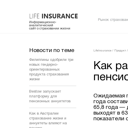
Рынок страхован
Информационно-
аналитический
сайт о страховании жизни
Новости по теме
LifeInsurance
/
Продукт
/
Филиппины одобрили три
Как ра
новых гендерно-
ориентированных
пенси
продукта страхования
жизни
Bestow запускает
Ожидаемая п
платформу для
года состави
пенсионных аннуитетов
65,8 года —
выходят в 63
Как в Австралии
показатели с
страхование жизни и
аннуитеты влияют на