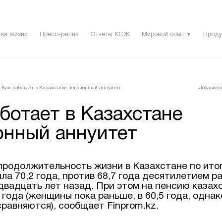
ия жизни
Пресс-релиз
Отчеты КСЖ
Мировой опыт
Проду
▼
Как работает в Казахстане пенсионный аннуитет
Добавлено
ботает в Казахстане
онный аннуитет
родолжительность жизни в Казахстане по ито
ла 70,2 года, против 68,7 года десятилетием р
 двадцать лет назад. При этом на пенсию казах
 года (женщины пока раньше, в 60,5 года, однак
равняются), сообщает Finprom.kz.