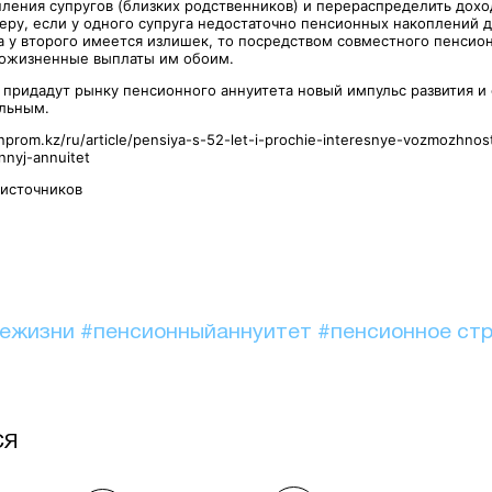
ления супругов (близких родственников) и перераспределить дохо
меру, если у одного супруга недостаточно пенсионных накоплений 
 а у второго имеется излишек, то посредством совместного пенсио
пожизненные выплаты им обоим.
 придадут рынку пенсионного аннуитета новый импульс развития и
льным.
inprom.kz/ru/article/pensiya-s-52-let-i-prochie-interesnye-vozmozhnos
nnyj-annuitet
 источников
иежизни
#пенсионныйаннуитет
#пенсионное ст
СЯ