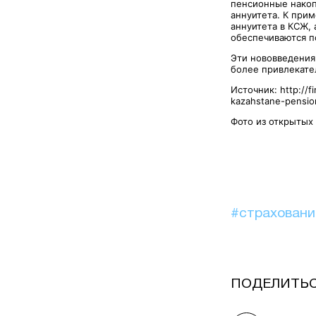
пенсионные накоп
аннуитета. К при
аннуитета в КСЖ,
обеспечиваются 
Эти нововведения
более привлекате
Источник: http://f
kazahstane-pensio
Фото из открытых
#страхован
ПОДЕЛИТЬ