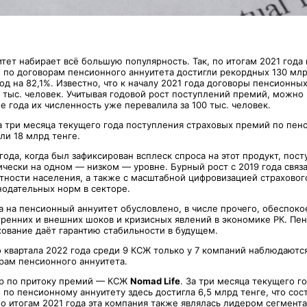
тет набирает всё большую популярность. Так, по итогам 2021 года
 по договорам пенсионного аннуитета достигли рекордных 130 млр
од на 82,1%. Известно, что к началу 2021 года договоры пенсионных
 тыс. человек. Учитывая годовой рост поступлений премий, можно
же года их численность уже перевалила за 100 тыс. человек.
за три месяца текущего года поступления страховых премий по пе
ли 18 млрд тенге.
года, когда был зафиксирован всплеск спроса на этот продукт, пос
ически на одном — низком — уровне. Бурный рост с 2019 года связ
тности населения, а также с масштабной цифровизацией страховог
одательных норм в секторе.
а на пенсионный аннуитет обусловлено, в числе прочего, обеспок
ренних и внешних шоков и кризисных явлений в экономике РК. Пе
хование даёт гарантию стабильности в будущем.
о квартала 2022 года среди 9 КСЖ только у 7 компаний наблюдаютс
рам пенсионного аннуитета.
р по притоку премий — КСЖ
Nomad Life
. За три месяца текущего г
по пенсионному аннуитету здесь достигла 6,5 млрд тенге, что сос
о итогам 2021 года эта компания также являлась лидером сегмента