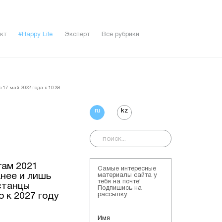
кт
#Happy Life
Эксперт
Все рубрики
 17 май 2022 года в 10:38
ru
kz
гам 2021
Самые интересные
анее и лишь
материалы сайта у
тебя на почте!
станцы
Подпишись на
о к 2027 году
рассылку.
Имя