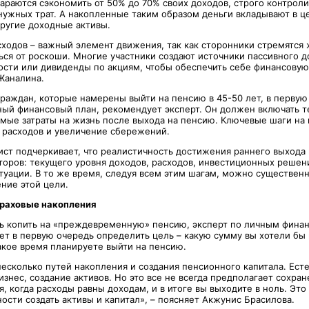
тараются сэкономить от 50% до 70% своих доходов, строго контрол
енужных трат. А накопленные таким образом деньги вкладывают в ц
ругие доходные активы.
ходов – важный элемент движения, так как сторонники стремятся 
ься от роскоши. Многие участники создают источники пассивного до
сти или дивиденды по акциям, чтобы обеспечить себе финансовую 
Жаналина.
 граждан, которые намерены выйти на пенсию в 45-50 лет, в перву
ный финансовый план, рекомендует эксперт. Он должен включать 
мые затраты на жизнь после выхода на пенсию. Ключевые шаги на п
 расходов и увеличение сбережений.
ист подчеркивает, что реалистичность достижения раннего выхода 
торов: текущего уровня доходов, расходов, инвестиционных решен
туации. В то же время, следуя всем этим шагам, можно существенн
ние этой цели.
траховые накопления
ь копить на «преждевременную» пенсию, эксперт по личным фина
ет в первую очередь определить цель – какую сумму вы хотели бы 
акое время планируете выйти на пенсию.
есколько путей накопления и создания пенсионного капитала. Есте
знес, создание активов. Но это все не всегда предполагает сохран
я, когда расходы равны доходам, и в итоге вы выходите в ноль. Эт
ости создать активы и капитал», – поясняет Акжунис Брасилова.