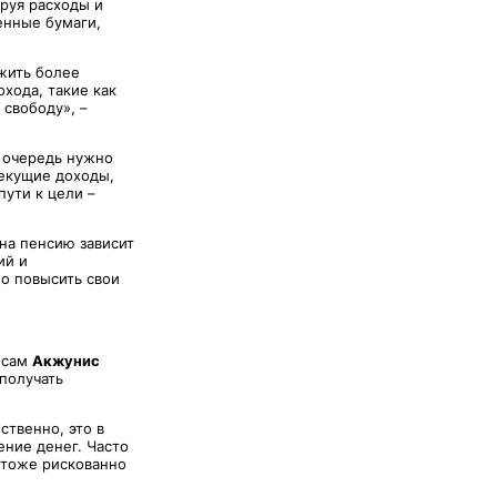
ируя расходы и
енные бумаги,
жить более
хода, такие как
свободу», –
ю очередь нужно
текущие доходы,
ути к цели –
на пенсию зависит
ий и
о повысить свои
нсам
Акжунис
получать
ственно, это в
ение денег. Часто
о тоже рискованно