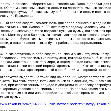
копить на пенсию – сбережения и накопления. Однако депозит для 
. «Когда мы создаем какие-то деньги на депозите, мы, как правило
деленную сумму, обещая самому себе, что вы эти деньги восстанов
 Акжунис Брасилова.
ьный способ создать возможность для более раннего выхода на п
рахование жизни. «Условно, 30-летнему молодому человеку можно
а пенсию, накопив до этого возраста нужную сумму, которая, как п
ета. Можно уже к 50 годам заключить договор со страховой компа
ежам, и она будет вам выплачивать те деньги, которые вы накопил
ости, а остаток денег всегда будет работать под определенный про
ерт.
ожно самостоятельно себе создать пенсию и выйти отдыхать, когда
расиловой, это правильный инструмент, который должен быть в к
 подход достаточно развит в мире, и нередко люди начинают откла
ахование жизни со своей первой зарплаты, но до Казахстана эта ку
это практически гарантированный способ прийти к хорошей пенсии.
отребуется выделять на такой вид накоплений, могут составлять о
жета. При этом откладывать можно как ежемесячно, так и раз в кв
нем, при ответственном подходе и дисциплине человеку потребуетс
бе хорошие условия в пенсионный период. На первый взгляд это мо
о это время так или иначе пройдет, и чтобы не терять его, можно 
ичную сумму.
/www.zakon.kz/pravo/6438807-kakie-novosti-soderzhit-novyy-zakon-r
 источников