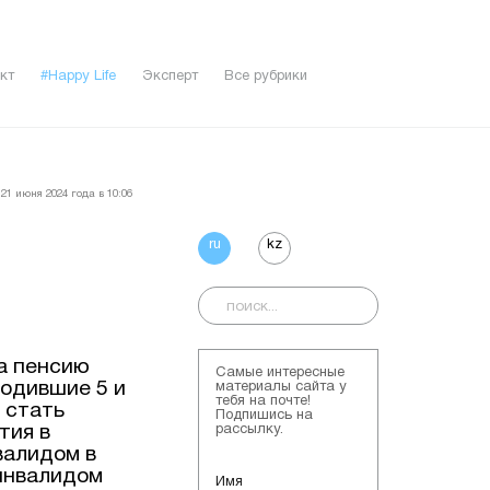
кт
#Happy Life
Эксперт
Все рубрики
21 июня 2024 года в 10:06
ru
kz
а пенсию
Самые интересные
родившие 5 и
материалы сайта у
тебя на почте!
 стать
Подпишись на
тия в
рассылку.
валидом в
 инвалидом
Имя