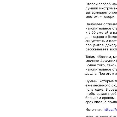
Второй способ на
лучший инструмент
вытаскиваем опре
место», – говорит
Наиболее оптимал
накопительное ст
и в 50 уже уйти н
для каждого бюдж
аннуитетным плат
процентов, доходн
рассказывает эксп
Таким образом, м
мнению Акжунис Б
Более того, такой
накопительное стр
дошла. При этом 
Суммы, которые п
ежемесячного бюд
полугодие. В сред
чтобы создать се
большим сроком, н
срок вполне прил
Источник:
https:/
Фото из открытых