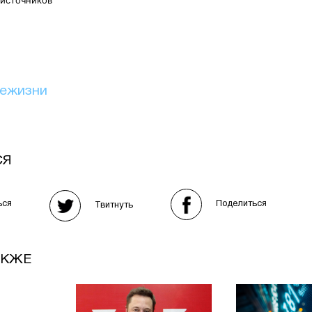
иежизни
СЯ
Поделиться
ься
Твитнуть
АКЖЕ