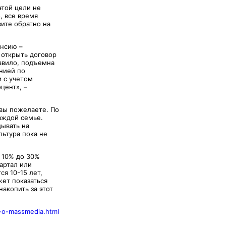
этой цели не
, все время
ите обратно на
енсию –
 открыть договор
равило, подъемна
нией по
и с учетом
цент», –
 вы пожелаете. По
аждой семье.
дывать на
льтура пока не
т 10% до 30%
артал или
я 10-15 лет,
жет показаться
накопить за этот
k-o-massmedia.html