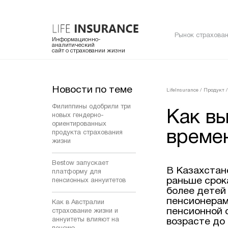
Рынок страхован
Информационно-
аналитический
сайт о страховании жизни
Новости по теме
LifeInsurance
/
Продукт
/
Филиппины одобрили три
Как в
новых гендерно-
ориентированных
време
продукта страхования
жизни
Bestow запускает
В Казахстан
платформу для
раньше срока
пенсионных аннуитетов
более детей 
пенсионерами
Как в Австралии
пенсионной 
страхование жизни и
аннуитеты влияют на
возрасте до 