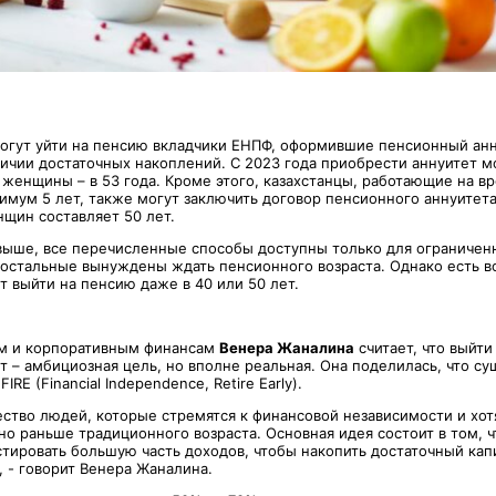
могут уйти на пенсию вкладчики ЕНПФ, оформившие пенсионный анн
ичии достаточных накоплений. С 2023 года приобрести аннуитет м
а женщины – в 53 года. Кроме этого, казахстанцы, работающие на в
мум 5 лет, также могут заключить договор пенсионного аннуитета.
нщин составляет 50 лет.
выше, все перечисленные способы доступны только для ограничен
е остальные вынуждены ждать пенсионного возраста. Однако есть 
 выйти на пенсию даже в 40 или 50 лет.
ым и корпоративным финансам
Венера Жаналина
считает, что выйти
т – амбициозная цель, но вполне реальная. Она поделилась, что с
IRE (Financial Independence, Retire Early).
ество людей, которые стремятся к финансовой независимости и хот
но раньше традиционного возраста. Основная идея состоит в том, 
стировать большую часть доходов, чтобы накопить достаточный кап
 - говорит Венера Жаналина.