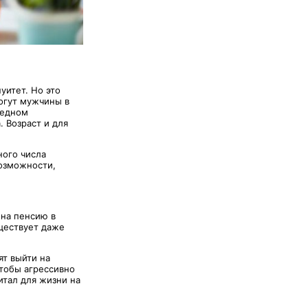
уитет. Но это
огут мужчины в
редном
 Возраст и для
ного числа
возможности,
 на пенсию в
уществует даже
ят выйти на
чтобы агрессивно
итал для жизни на