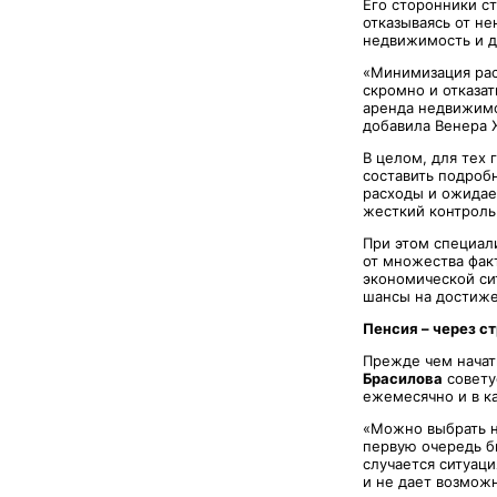
Его сторонники с
отказываясь от н
недвижимость и д
«Минимизация рас
скромно и отказат
аренда недвижимо
добавила Венера 
В целом, для тех
составить подроб
расходы и ожидае
жесткий контроль
При этом специал
от множества фак
экономической си
шансы на достиже
Пенсия – через с
Прежде чем начат
Брасилова
совету
ежемесячно и в к
«Можно выбрать н
первую очередь би
случается ситуаци
и не дает возможн