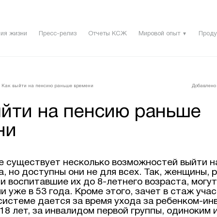
ия жизни
Пресс-релиз
Отчеты КСЖ
Мировой опыт
Проду
▼
Как выйти на пенсию раньше времени
Добавлено 
ыйти на пенсию раньше
ни
е существует несколько возможностей выйти н
, но доступны они не для всех. Так, женщины, 
и воспитавшие их до 8-летнего возраста, могут
 уже в 53 года. Кроме этого, зачет в стаж учас
системе дается за время ухода за ребенком-ин
18 лет, за инвалидом первой группы, одиноким