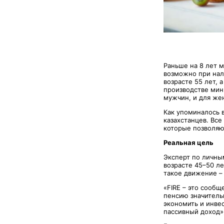
Раньше на 8 лет 
возможно при нал
возрасте 55 лет, 
производстве мини
мужчин, и для же
Как упоминалось 
казахстанцев. Вс
которые позволяют
Реальная цель
Эксперт по личн
возрасте 45–50 ле
такое движение – F
«FIRE – это сообщ
пенсию значитель
экономить и инве
пассивный доход»,