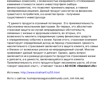
взимаемых комиссиях, с возможностью ежедневного отслеживания
изменения стоимости своего инвестпортфеля (набора
фининструментов), что позволяет принимать верные, а главное
своевременные решения. Данный продукт рассчитан на финансово
грамотного потребителя, а в качестве приза – получение
существенного инвестдохода
"У
данного продукта огромный потенциал. Его привлекательность
обусловлена несколькими факторами. Во-первых, это абсолютная
страховая защита на случай непредвиденных обстоятельств,
связанных с жизнью и здоровьем клиента, во-вторых, это
возможность накопить определенную сумму финансовых средств
к определенному событию в жизни. Кроме этого, страховая компания
гарантирует определенный доход за период страхования. Ценность
накопительного страхования заключается в защите клиента, его семьи
и близких от возможных рисков на непредвиденный случай. Многие
сравнивают данный продукт и депозит. Однако, здесь вопрос
заключается не в разнице доходности продуктов страхования жизни
и депозита, а в ценности, заключающейся в защите клиента.
Привлекательность этого продукта будет несомненно расти, об этом
говорит мировой опыт»,- отмечают также в
АО КСЖ «Standard Life»
Источник:
http://www.strahtarif.ru/55.html
Фото с сайтов: losmejoressegurosdelmundo.com, in4-link.net.