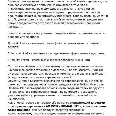
Главное отличие инвестиционных полисов от обычных страховых, т. е.
полисов с участием в прибыли, заключается в том, что в
инвестиционных полисах доходность связана только с
одним
инвестиционным направлением:
фондом определенных акций или
облигаций, каким-либо биржевым индексом, фондом недвижимости и
т. п. По договорам с участием в прибыли начисляемый процент или
бонус определяются доходностью
всей деятельности страховой
компании.
В настоящее время за рубежом продаются инвестиционные полисы в
основном трех видов:
1) unit-linked – связанные с паями (units) в паевых инвестиционных
фондах;
2) index-linked – связанные с определенными фондовыми индексами;
3) equity-linked – связанные с курсом определенных акций.
Система «unit-linked» по смешанному страхованию жизни получила
наибольшее распространение в Западной Европе. Инвестиционный
риск лег на страхователя, поскольку именно страхователь выбирает
фонд для инвестирования страховых премий.
Отметим, что в Казахстане компании по страхованию жизни также
отмечают перспективность такого продукта как unit-link. И сегодня
Нацбанк РК рассматривает возможность создания таких продуктов
накопительного страхования жизни, по которым страхователь
участвовал бы в управлении инвестиционной стратегией своих
накоплений.
Как отмечал ранее в интервью LifeInsurance
управляющий директор
по вопросам страхования АО КСЖ «НОМАД
LIFE
», член правления
Аскар Шакенов,
данный продукт является абсолютно
транспарентным, с полным предоставлением информации клиенту о