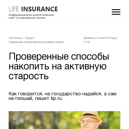
Информационно-аналитический
сайт о страховании жизни
LifeInsurance
/
Продукт
/
Добавлено 31 июля 2018 года в
Проверенные способы накопить на активную старость
12:00
Проверенные способы
накопить на активную
старость
Как говорится, на государство надейся, а сам
не плошай, пишет kp.ru.