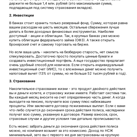
держите не больше 1,4 млн. рублей (это максимальная сумма,
подпадающая под систему страхования вкладов).
2. Инвестиции
В банках стоит хранить только резервный фонд. Сумму, которая равна
вашим расходам на шесть месяцев. Остальные сбережения лучше
делать в более доходных финансовых инструментах. Наиболее
доступный - акции и облигации. Так, в крупных банках уже можно
купить облигации федерального займа (ОФЗ). А также открыть
брокерский счет и самому торговать на бирже.
Но если ваша цель - накопить на безбедную старость, нет смысла
спекулировать. Достаточно просто покупать ценные бумаги и
создавать инвестиционный портфель. А еще государство предлагает
очень удобный способ для новичков. Если открыть индивидуальный
инвестиционный счет (ИИС), то с вложенных денег можно получить
налоговый вычет (13% от суммы, но не больше 52 тысяч рублей в год).
3. Страхование
Накопительное страхование жизни - это продукт двойного действия:
вы и деньги копите, и страховку жизни имеете. Работает система так.
Вы каждый месяц вносите на счет определенную часть денег. А когда
выходите на пенсию, получаете всю сумму плюс набежавшие
проценты. Или заключаете договор пожизненных выплат. Если с вами
что-либо случится до окончания срока действия полиса, наследники
получат всю сумму, указанную в договоре. Размер взносов, срок,
страховые случаи и другие условия там детально прописываются.
Есть нюанс: забрать деньги до окончания срока действия полиса
можно, но компания возьмет за это комиссию. Доход по НСЖ
минимальный, зато вы с первого же дня застрахованы на крупную