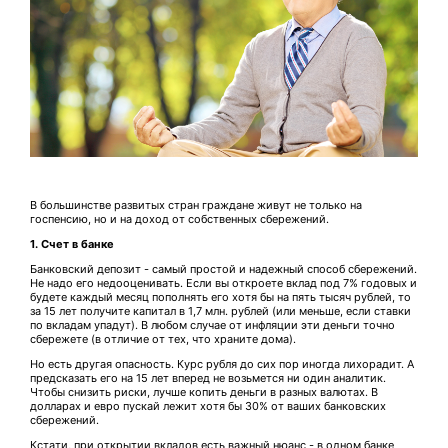
В большинстве развитых стран граждане живут не только на
госпенсию, но и на доход от собственных сбережений.
1. Счет в банке
Банковский депозит - самый простой и надежный способ сбережений.
Не надо его недооценивать. Если вы откроете вклад под 7% годовых и
будете каждый месяц пополнять его хотя бы на пять тысяч рублей, то
за 15 лет получите капитал в 1,7 млн. рублей (или меньше, если ставки
по вкладам упадут). В любом случае от инфляции эти деньги точно
сбережете (в отличие от тех, что храните дома).
Но есть другая опасность. Курс рубля до сих пор иногда лихорадит. А
предсказать его на 15 лет вперед не возьмется ни один аналитик.
Чтобы снизить риски, лучше копить деньги в разных валютах. В
долларах и евро пускай лежит хотя бы 30% от ваших банковских
сбережений.
Кстати, при открытии вкладов есть важный нюанс - в одном банке