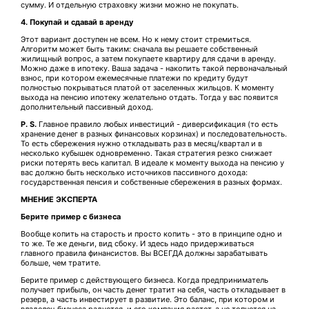
сумму. И отдельную страховку жизни можно не покупать.
4. Покупай и сдавай в аренду
Этот вариант доступен не всем. Но к нему стоит стремиться.
Алгоритм может быть таким: сначала вы решаете собственный
жилищный вопрос, а затем покупаете квартиру для сдачи в аренду.
Можно даже в ипотеку. Ваша задача - накопить такой первоначальный
взнос, при котором ежемесячные платежи по кредиту будут
полностью покрываться платой от заселенных жильцов. К моменту
выхода на пенсию ипотеку желательно отдать. Тогда у вас появится
дополнительный пассивный доход.
P. S.
Главное правило любых инвестиций - диверсификация (то есть
хранение денег в разных финансовых корзинах) и последовательность.
То есть сбережения нужно откладывать раз в месяц/квартал и в
несколько кубышек одновременно. Такая стратегия резко снижает
риски потерять весь капитал. В идеале к моменту выхода на пенсию у
вас должно быть несколько источников пассивного дохода:
государственная пенсия и собственные сбережения в разных формах.
МНЕНИЕ ЭКСПЕРТА
Берите пример с бизнеса
Вообще копить на старость и просто копить - это в принципе одно и
то же. Те же деньги, вид сбоку. И здесь надо придерживаться
главного правила финансистов. Вы ВСЕГДА должны зарабатывать
больше, чем тратите.
Берите пример с действующего бизнеса. Когда предприниматель
получает прибыль, он часть денег тратит на себя, часть откладывает в
резерв, а часть инвестирует в развитие. Это баланс, при котором и