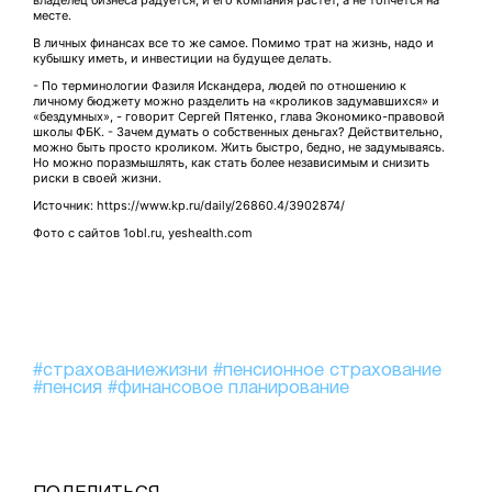
владелец бизнеса радуется, и его компания растет, а не топчется на
месте.
В личных финансах все то же самое. Помимо трат на жизнь, надо и
кубышку иметь, и инвестиции на будущее делать.
- По терминологии Фазиля Искандера, людей по отношению к
личному бюджету можно разделить на «кроликов задумавшихся» и
«бездумных», - говорит Сергей Пятенко, глава Экономико-правовой
школы ФБК. - Зачем думать о собственных деньгах? Действительно,
можно быть просто кроликом. Жить быстро, бедно, не задумываясь.
Но можно поразмышлять, как стать более независимым и снизить
риски в своей жизни.
Источник: https://www.kp.ru/daily/26860.4/3902874/
Фото с сайтов 1obl.ru, yeshealth.com
#страхованиежизни
#пенсионное страхование
#пенсия
#финансовое планирование