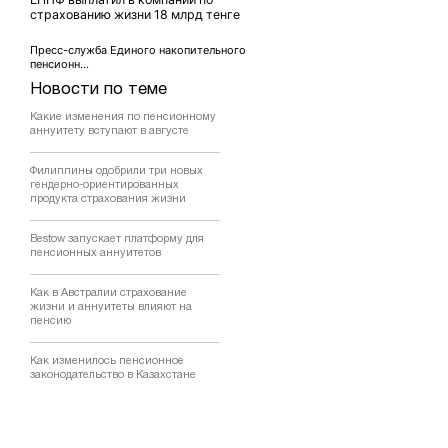
страхованию жизни 18 млрд тенге
Пресс-служба Единого накопительного
пенсионн...
Новости по теме
Какие изменения по пенсионному
аннуитету вступают в августе
Филиппины одобрили три новых
гендерно-ориентированных
продукта страхования жизни
Bestow запускает платформу для
пенсионных аннуитетов
Как в Австралии страхование
жизни и аннуитеты влияют на
пенсию
Как изменилось пенсионное
законодательство в Казахстане