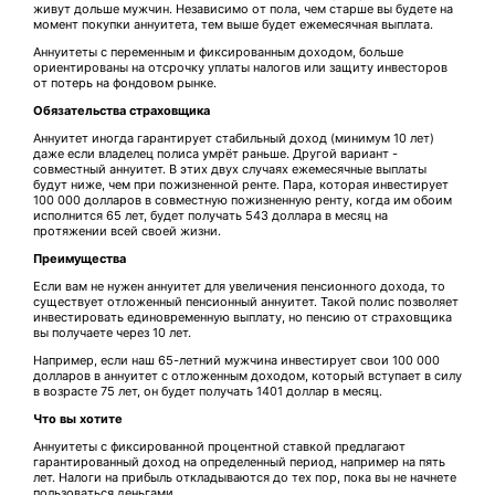
живут дольше мужчин. Независимо от пола, чем старше вы будете на
момент покупки аннуитета, тем выше будет ежемесячная выплата.
Аннуитеты с переменным и фиксированным доходом, больше
ориентированы на отсрочку уплаты налогов или защиту инвесторов
от потерь на фондовом рынке.
Обязательства страховщика
Аннуитет иногда гарантирует стабильный доход (минимум 10 лет)
даже если владелец полиса умрёт раньше. Другой вариант -
совместный аннуитет. В этих двух случаях ежемесячные выплаты
будут ниже, чем при пожизненной ренте. Пара, которая инвестирует
100 000 долларов в совместную пожизненную ренту, когда им обоим
исполнится 65 лет, будет получать 543 доллара в месяц на
протяжении всей своей жизни.
Преимущества
Если вам не нужен аннуитет для увеличения пенсионного дохода, то
существует отложенный пенсионный аннуитет. Такой полис позволяет
инвестировать единовременную выплату, но пенсию от страховщика
вы получаете через 10 лет.
Например, если наш 65-летний мужчина инвестирует свои 100 000
долларов в аннуитет с отложенным доходом, который вступает в силу
в возрасте 75 лет, он будет получать 1401 доллар в месяц.
Что вы хотите
Аннуитеты с фиксированной процентной ставкой предлагают
гарантированный доход на определенный период, например на пять
лет. Налоги на прибыль откладываются до тех пор, пока вы не начнете
пользоваться деньгами.