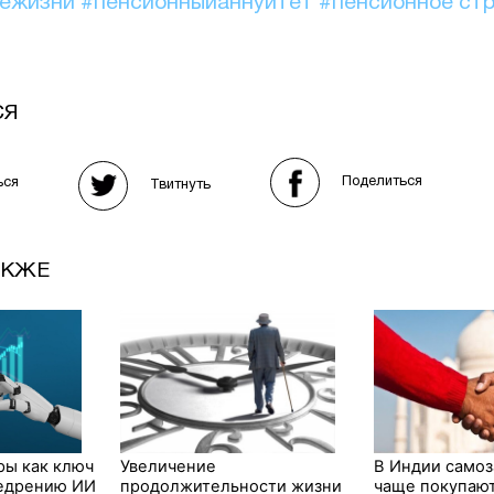
иежизни
#пенсионныйаннуитет
#пенсионное ст
СЯ
Поделиться
ься
Твитнуть
АКЖЕ
ы как ключ
Увеличение
В Индии самоз
недрению ИИ
продолжительности жизни
чаще покупаю