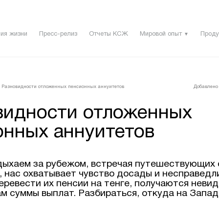
ия жизни
Пресс-релиз
Отчеты КСЖ
Мировой опыт
Проду
▼
Разновидности отложенных пенсионных аннуитетов
Добавлено 
видности отложенных
онных аннуитетов
дыхаем за рубежом, встречая путешествующих 
, нас охватывает чувство досады и несправедл
еревести их пенсии на тенге, получаются неви
м суммы выплат. Разбираться, откуда на Запад