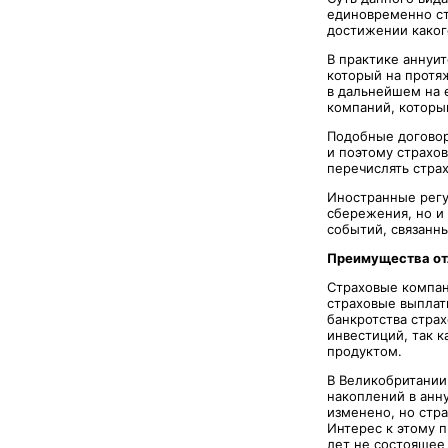
единовременно ст
достижении каког
В практике аннуи
который на протя
в дальнейшем на 
компаний, которы
Подобные договор
и поэтому страхо
перечислять страх
Иностранные регу
сбережения, но и
событий, связанн
Преимущества от
Страховые компан
страховые выплат
банкротства стра
инвестиций, так к
продуктом.
В Великобритании
накоплений в анн
изменено, но стр
Интерес к этому п
лет не состоящее 