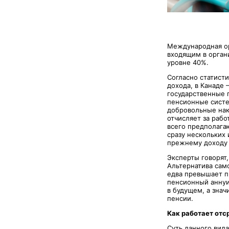
Международная ор
входящим в орган
уровне 40%.
Согласно статисти
дохода, в Канаде 
государственные п
пенсионные систе
добровольные нак
отчисляет за рабо
всего предполага
сразу нескольких
прежнему доходу с
Эксперты говорят
Альтернатива сам
едва превышает п
пенсионный аннуи
в будущем, а зна
пенсии.
Как работает отс
Суть данного вид