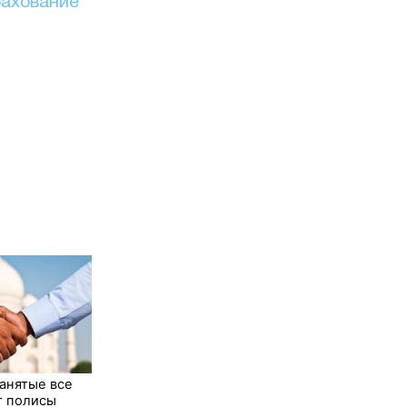
рахование
анятые все
т полисы