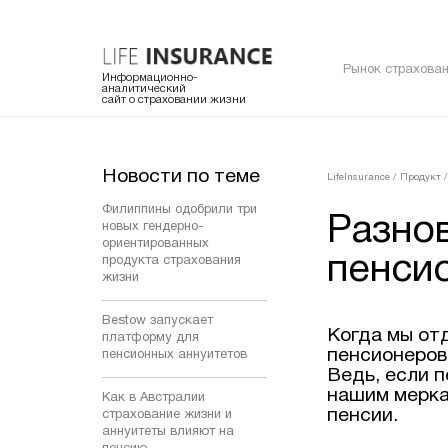
Рынок страхован
Информационно-
аналитический
сайт о страховании жизни
Новости по теме
LifeInsurance
/
Продукт
/
Филиппины одобрили три
Разно
новых гендерно-
ориентированных
пенси
продукта страхования
жизни
Bestow запускает
Когда мы от
платформу для
пенсионеров
пенсионных аннуитетов
Ведь, если п
нашим мерка
Как в Австралии
пенсии.
страхование жизни и
аннуитеты влияют на