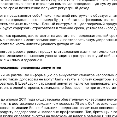
рахователь вносит в страховую компанию определенную сумму ден
о-то срока пожизненно получает регулярный доход.
теты представляют собой накопительный инструмент: образуется а
жении определенного периода будет работать на фондовом рынке, 
ежемесячные выплаты . Данный инструмент – долгосрочный проду
й будут содержать страхователя в течение срока, установленного 
ы, как правило, заключаются на достаточно продолжительный срок 
вые компании имеют возможность инвестировать аккумулированные
ователю часть инвестиционного дохода от них.
ляторы рассматривают продукты страхования жизни не только как
 как механизм повышения уровня защиты граждан на случай небла
ых с жизнью и здоровьем.
ложенных пенсионных аннуитетов
ии не разглашаю информацию об аннуитетах клиентов налоговым 
ы по таким договорам не могут быть изъяты в пользу кредиторы в 
хователя. В Швейцарии страховой аннуитет является привлекатель
ак он, с одной стороны, максимально безопасен, но при этом оста
 до апреля 2011 года существовала обязательная конвертация пенс
уитет к достижению гражданином возраста 75 лет. Сейчас законода
аховые компании Великобритании предлагают различные пенсионн
родукту подогревают и налоговые преференции. Так, британцы в во
в браке обладают льготой на подоходный налог в размере 6 100 фу