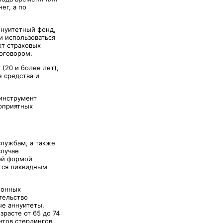
ег, а по
ннуитетный фонд,
и использоваться
кт страховых
договором.
(20 и более лет),
 средства и
 инструмент
гоприятных
службам, а также
случае
ной формой
ется ликвидным
ионных
тельство
ые аннуитеты.
зрасте от 65 до 74
нтов стерлингов,