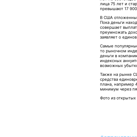
лица 75 лет и ста
превышают 17 900
В США отложенные
Пока деньги наход
совершает выплаты
преумножать дохо
заявляет о едино
Самые популярные
то рыночном инде
деньги в компани
индексных аннуит
возможных убытков
Также на рынке С
средства единовр
плана, например 4
минимум через пя
Фото из открытых