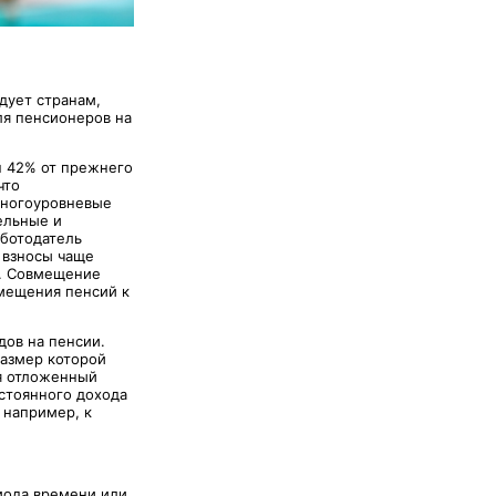
дует странам,
ля пенсионеров на
н 42% от прежнего
что
 многоуровневые
ельные и
аботодатель
 взносы чаще
е. Совмещение
амещения пенсий к
дов на пенсии.
азмер которой
я отложенный
стоянного дохода
 например, к
риода времени или