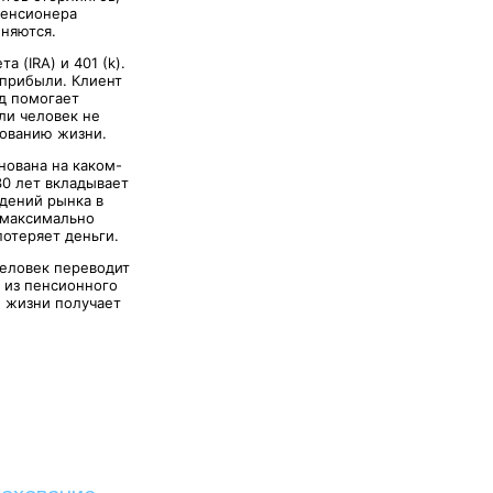
пенсионера
еняются.
(IRA) и 401 (k).
 прибыли. Клиент
од помогает
ли человек не
хованию жизни.
нована на каком-
30 лет вкладывает
адений рынка в
 максимально
потеряет деньги.
человек переводит
 из пенсионного
ю жизни получает