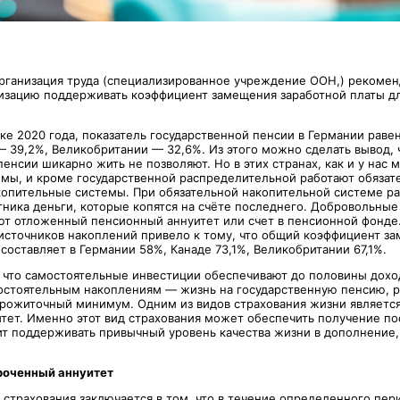
ганизация труда (специализированное учреждение ООН,) рекомен
изацию поддерживать коэффициент замещения заработной платы д
ке 2020 года, показатель государственной пенсии в Германии раве
— 39,2%, Великобритании — 32,6%. Из этого можно сделать вывод, 
енсии шикарно жить не позволяют. Но в этих странах, как и у нас
мы, и кроме государственной распределительной работают обязат
опительные системы. При обязательной накопительной системе р
тника деньги, которые копятся на счёте последнего. Добровольные
ют отложенный пенсионный аннуитет или счет в пенсионной фонд
 источников накоплений привело к тому, что общий коэффициент з
оставляет в Германии 58%, Канаде 73,1%, Великобритании 67,1%.
, что самостоятельные инвестиции обеспечивают до половины дохо
остоятельным накоплениям — жизнь на государственную пенсию, р
рожиточный минимум. Одним из видов страхования жизни являетс
тет. Именно этот вид страхования может обеспечить получение по
чит поддерживать привычный уровень качества жизни в дополнение,
роченный аннуитет
а страхования заключается в том, что в течение определенного пе