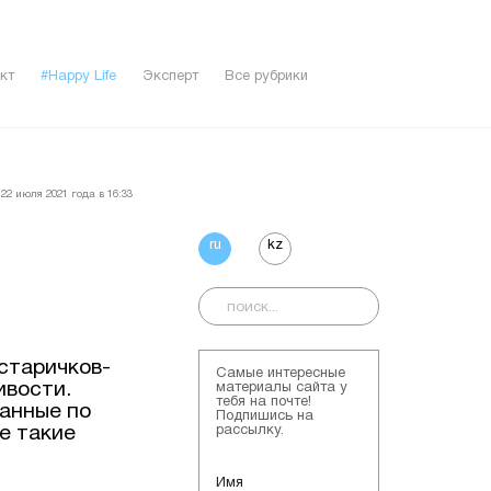
кт
#Happy Life
Эксперт
Все рубрики
22 июля 2021 года в 16:33
ru
kz
старичков-
Самые интересные
ивости.
материалы сайта у
тебя на почте!
данные по
Подпишись на
е такие
рассылку.
Имя