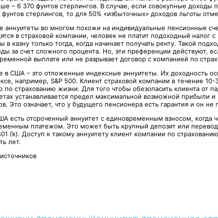
рше – 6 370 фунтов стерлингов. В случае, если совокупные доходы 
 фунтов стерлингов, то для 50% «избыточных» доходов льготы отм
 аннуитеты во многом похожи на индивидуальные пенсионные счета 
ятся в страховой компании, человек не платит подоходный налог с
 в казну только тогда, когда начинает получать ренту. Такой подх
ды за счет сложного процента. Но, эти преференции действуют, ес
временной выплате или не разрывает договор с компанией по стра
 в США – это отложенные индексные аннуитеты. Их доходность ос
ксе, например, S&P 500. Клиент страховой компании в течение 10-
ю по страхованию жизни. Для того чтобы обезопасить клиента от п
етах устанавливается предел максимальной возможной прибыли и
. Это означает, что у будущего пенсионера есть гарантия и он не 
ША есть отсроченный аннуитет с единовременным взносом, когда 
еменным платежом. Это может быть крупный депозит или перевод
01 (k). Доступ к такому аннуитету клиент компании по страховани
ть лет.
 источников