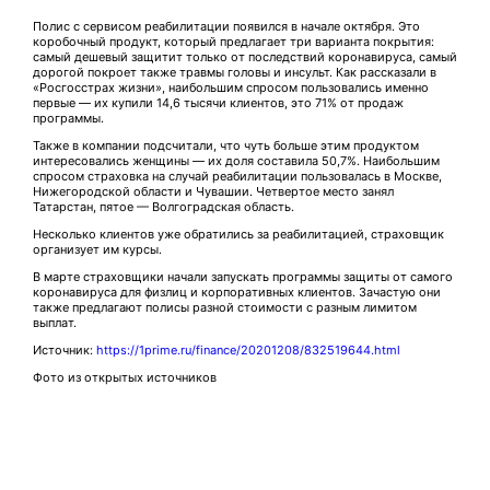
Полис с сервисом реабилитации появился в начале октября. Это
коробочный продукт, который предлагает три варианта покрытия:
самый дешевый защитит только от последствий коронавируса, самый
дорогой покроет также травмы головы и инсульт. Как рассказали в
«Росгосстрах жизни», наибольшим спросом пользовались именно
первые — их купили 14,6 тысячи клиентов, это 71% от продаж
программы.
Также в компании подсчитали, что чуть больше этим продуктом
интересовались женщины — их доля составила 50,7%. Наибольшим
спросом страховка на случай реабилитации пользовалась в Москве,
Нижегородской области и Чувашии. Четвертое место занял
Татарстан, пятое — Волгоградская область.
Несколько клиентов уже обратились за реабилитацией, страховщик
организует им курсы.
В марте страховщики начали запускать программы защиты от самого
коронавируса для физлиц и корпоративных клиентов. Зачастую они
также предлагают полисы разной стоимости с разным лимитом
выплат.
Источник:
https://1prime.ru/finance/20201208/832519644.html
Фото из открытых источников