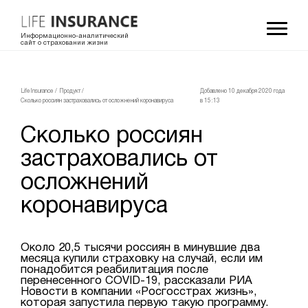
Информационно-аналитический
сайт о страховании жизни
LifeInsurance
/
Продукт
/
Добавлено 10 декабря 2020 года
Сколько россиян застраховались от осложнений коронавируса
в 15:13
Сколько россиян
застраховались от
осложнений
коронавируса
Около 20,5 тысячи россиян в минувшие два
месяца купили страховку на случай, если им
понадобится реабилитация после
перенесенного COVID-19, рассказали РИА
Новости в компании «Росгосстрах жизнь»,
которая запустила первую такую программу.