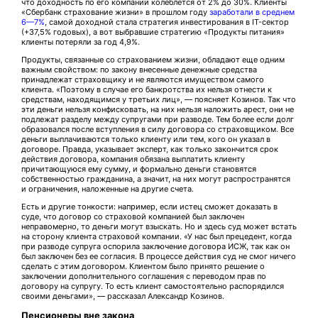
что доходность по его компании колеблется от 2% до 30%. Клиенты
«Сбербанк страхование жизни» в прошлом году
заработали в среднем
6—7%
, самой доходной стала стратегия инвестирования в IT-сектор
(+37,5% годовых), а вот выбравшие стратегию «Продукты питания»
клиенты потеряли за год 4,9%.
Продукты, связанные со страхованием жизни, обладают еще одним
важным свойством: по закону внесенные денежные средства
принадлежат страховщику и не являются имуществом самого
клиента. «Поэтому в случае его банкротства их нельзя отнести к
средствам, находящимся у третьих лиц», — поясняет Козинов. Так что
эти деньги нельзя конфисковать, на них нельзя наложить арест, они не
подлежат разделу между супругами при разводе. Тем более если долг
образовался после вступления в силу договора со страховщиком. Все
деньги выплачиваются только клиенту или тем, кого он указал в
договоре. Правда, указывает эксперт, как только закончится срок
действия договора, компания обязана выплатить клиенту
причитающуюся ему сумму, и формально деньги становятся
собственностью гражданина, а значит, на них могут распространятся
и ограничения, наложенные на другие счета.
Есть и другие тонкости: например, если истец сможет доказать в
суде, что договор со страховой компанией был заключен
неправомерно, то деньги могут взыскать. Но и здесь суд может встать
на сторону клиента страховой компании. «У нас был прецедент, когда
при разводе супруга оспорила заключение договора ИСЖ, так как он
был заключен без ее согласия. В процессе действия суд не смог ничего
сделать с этим договором. Клиентом было принято решение о
заключении дополнительного соглашения с переводом прав по
договору на супругу. То есть клиент самостоятельно распорядился
своими деньгами», — рассказал Александр Козинов.
Пенсионеры вне закона