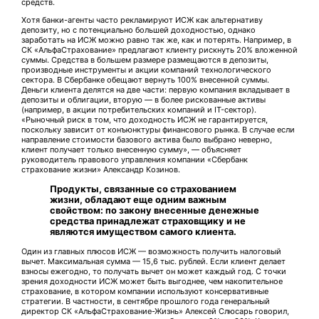
средств.
Хотя банки-агенты часто рекламируют ИСЖ как альтернативу
депозиту, но с потенциально большей доходностью, однако
заработать на ИСЖ можно равно так же, как и потерять. Например, в
СК «АльфаСтрахование» предлагают клиенту рискнуть 20% вложенной
суммы. Средства в большем размере размещаются в депозиты,
производные инструменты и акции компаний технологического
сектора. В Сбербанке обещают вернуть 100% внесенной суммы.
Деньги клиента делятся на две части: первую компания вкладывает в
депозиты и облигации, вторую — в более рискованные активы
(например, в акции потребительских компаний и IT-сектор).
«Рыночный риск в том, что доходность ИСЖ не гарантируется,
поскольку зависит от конъюнктуры финансового рынка. В случае если
направление стоимости базового актива было выбрано неверно,
клиент получает только внесенную сумму», — объясняет
руководитель правового управления компании «Сбербанк
страхование жизни» Александр Козинов.
Продукты, связанные со страхованием
жизни, обладают еще одним важным
свойством: по закону внесенные денежные
средства принадлежат страховщику и не
являются имуществом самого клиента.
Один из главных плюсов ИСЖ — возможность получить налоговый
вычет. Максимальная сумма — 15,6 тыс. рублей. Если клиент делает
взносы ежегодно, то получать вычет он может каждый год. С точки
зрения доходности ИСЖ может быть выгоднее, чем накопительное
страхование, в котором компании используют консервативные
стратегии. В частности, в сентябре прошлого года генеральный
директор СК «АльфаСтрахование-Жизнь» Алексей Слюсарь говорил,