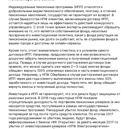
Индивидуальные пенсионные программы (ИПП) относятся к
добровольным видам пенсионного обеспечения, поэтому, в отличие
пенсионных накоплений, государство не гарантирует их возврат. В
случае банкротства НПФ клиентам, заключившим договор ИПП,
остается надеяться лишь на эффективность действий конкурсного
управляющего. С этой точки зрения эксперты рекомендуют обращать
внимание на то, кто является собственником фонда, насколько
прозрачна его инвестиционная политика, какая у фонда репутация на
пенсионном рынке, как долго он работает, есть ли отделение фонда в
вашем городе и доступны ли онлайн-сервисы.
Кроме того, стоит внимательно отнестись и к условиям самого
договора ИПП. Например, предусмотрена ли в нем возможность
досрочно забрать пенсионные взносы и полученный инвестиционный
доход. Правда, в случае досрочного расторжения договора (как
правило, это можно сделать уже через 2—3 года) многие фонды
обещают вернуть 100% уплаченных взносов и часть инвестиционного
дохода. Например, у НПФ Сбербанка в случае расторжения договора
ИПП через два года клиенту выплачиваются его взносы плюс 50%
заработанного от инвестиций дохода. Через пять лет фонд обещает
вернуть взносы и полученный доход полностью.
Инвестиции в ИПП не гарантируют, что эти деньги будут защищены от
рыночных рисков. В 2016 году некоторые НПФ показали
отрицательную доходность по портфелям пенсионных резервов (в них
находятся средства, поступившие в рамках негосударственных
пенсионных программ). Рекордный убыток показал фонд «Авиаполис»,
потерявший за год почти треть средств клиентов. По итогам 2017
года рекордсменами по убыткам, видимо, будут фонды,
аффилированные с банком «ФК Открытие»: за девять месяцев 2017-го
убытки от инвестирования резервов «НПФ Электроэнергетики»