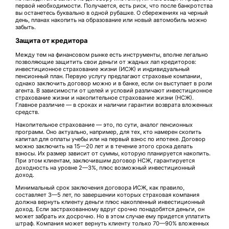
первой необходимости. Получается, есть риск, что после банкротства
вы останетесь буквально в одной рубашке. О сбережениях на черный
день, планах накопить на образование или новый автомобиль можно
забыть.
Защита от кредитора
Между тем на финансовом рынке есть инструменты, вполне легально
позволяющие защитить свои деньги от жадных лап кредиторов:
инвестиционное страхование жизни (ИСЖ) и индивидуальный
пенсионный план. Первую услугу предлагают страховые компании,
однако заключить договор можно и в банке, если он выступает в роли
агента. В зависимости от целей и условий различают инвестиционное
страхование жизни и накопительное страхование жизни (НСЖ).
Главное различие — в сроках и наличии гарантии возврата вложенных
средств.
Накопительное страхование — это, по сути, аналог пенсионных
программ. Оно актуально, например, для тех, кто намерен скопить
капитал для оплаты учебы или на первый взнос по ипотеке. Договор
можно заключить на 15—20 лет и в течение этого срока делать
взносы. Их размер зависит от суммы, которую планируется накопить.
При этом клиентам, заключившим договор НСЖ, гарантируется
доходность на уровне 2—3%, плюс возможный инвестиционный
доход.
Минимальный срок заключения договора ИСЖ, как правило,
составляет 3—5 лет, по завершении которых страховая компания
должна вернуть клиенту деньги плюс накопленный инвестиционный
доход. Если застрахованному вдруг срочно понадобятся деньги, он
может забрать их досрочно. Но в этом случае ему придется уплатить
штраф. Компания может вернуть клиенту только 70—90% вложенных