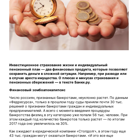
Инвестиционное страхование жизни и индивидуальный
пенсионный план — два финансовых продукта, которые позволяют
сохранить деньги в сложной ситуации. Например, при разводе или
в случае ареста имущества. О плюсах и минусах страхования и
пенсионных сбережений — в тексте Банки.ру.
Финансовый зомбоапокалипсис
Число россиян, признанных банкротами, неуклонно растет. По данным
«Федресурса», только в прошлом году суды приняли почти 30 тыс.
решений о признании банкротами граждан и индивидуальных
предпринимателей. А всего с момента введения процедуры
банкротства физлиц в эту категорию уже попали 56 тыс. человек. При
этом каждый год количество банкротов только растет — по итогам
2017 года оно увеличилось на 30%.
Как ожидают в юридической компании «Стопдолг», в этом году еще
43 тыс. граждан могут оказаться банкротами. «И это все еще