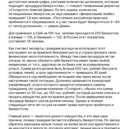
достаточно низкая цифра, учитывая количество должников, которым
подходит процедура банкротства», — говорит генеральный директор
«Стопдолга» Алексей Демин. По его оценке, количество
потенциальных банкротов, их еще называют «финансовыми зомби»,
превышает 1,6 млн человек. «Постепенно российская практика
приблизится к общемировой, и у нас также будет банкротиться 3—8%
от числа должников», — уверен Демин.
Для сравнения: в США на 100 тыс. человек приходится 250 банкротов,
в Канаде — 176, в Германии — 132. В России этот показатель
составляет 19 человек.
Как считают эксперты, граждане все еще не используют этот
инструмент из-за правовой безграмотности и страха признать свою
финансовую несостоятельность. Между тем сама процедура не так
сложна: по закону объявить себя банкротом имеет право любой,
независимо от того, задолжал ли он банку или за коммунальные
услуги. Сумма долга должна быть больше 500 тыс. рублей (без учета
штрафов, пеней), а срок задолженности — превышать 90 дней.
Обращаться в суд необходимо не позднее чем через месяц после
наступления такой ситуации. Должнику назначается конкурсный
управляющий, услуги которого придется оплачивать самому
гражданину (по оценкам компании «Стопдолг», обычно эта сумма
составляет от 50 тыс. до 150 тыс. рублей), который должен описать и
продать имущество для погашения долга. После завершения всех
процедур банкрот уже не должен никому. Однако в течение
следующих пяти лет он уже не имеет права повторно прибегнуть к
банкротству.
Главный риск — лишиться ценного имущества, и это еще одна
причина, почему граждане пытаются избежать банкротства. По закону
обратить взыскание нельзя только на жилье (если оно единственное и
не находится в залоге по договору ипотеки), личные вещи и предметы