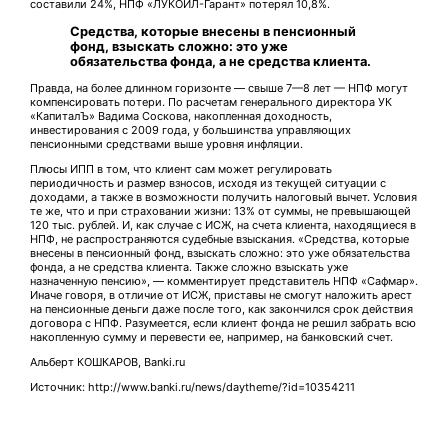
составили 24%, НПФ «ЛУКОЙЛ-Гарант» потерял 10,8%.
Средства, которые внесены в пенсионный
фонд, взыскать сложно: это уже
обязательства фонда, а не средства клиента.
Правда, на более длинном горизонте — свыше 7—8 лет — НПФ могут
компенсировать потери. По расчетам генерального директора УК
«КапиталЪ» Вадима Соскова, накопленная доходность,
инвестирования с 2009 года, у большинства управляющих
пенсионными средствами выше уровня инфляции.
Плюсы ИПП в том, что клиент сам может регулировать
периодичность и размер взносов, исходя из текущей ситуации с
доходами, а также в возможности получить налоговый вычет. Условия
те же, что и при страховании жизни: 13% от суммы, не превышающей
120 тыс. рублей. И, как случае с ИСЖ, на счета клиента, находящиеся в
НПФ, не распространяются судебные взыскания. «Средства, которые
внесены в пенсионный фонд, взыскать сложно: это уже обязательства
фонда, а не средства клиента. Также сложно взыскать уже
назначенную пенсию», — комментирует представитель НПФ «Сафмар».
Иначе говоря, в отличие от ИСЖ, приставы не смогут наложить арест
на пенсионные деньги даже после того, как закончился срок действия
договора с НПФ. Разумеется, если клиент фонда не решил забрать всю
накопленную сумму и перевести ее, например, на банковский счет.
Альберт КОШКАРОВ, Banki.ru
Источник: http://www.banki.ru/news/daytheme/?id=10354211