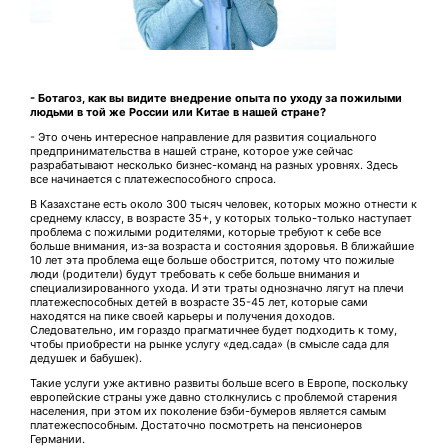
- Ботагоз, как вы видите внедрение опыта по уходу за пожилыми
людьми в той же России или Китае в нашей стране?
- Это очень интересное направление для развития социального
предпринимательства в нашей стране, которое уже сейчас
разрабатывают несколько бизнес-команд на разных уровнях. Здесь
все начинается с платежеспособного спроса.
В Казахстане есть около 300 тысяч человек, которых можно отнести к
среднему классу, в возрасте 35+, у которых только-только наступает
проблема с пожилыми родителями, которые требуют к себе все
больше внимания, из-за возраста и состояния здоровья. В ближайшие
10 лет эта проблема еще больше обострится, потому что пожилые
люди (родители) будут требовать к себе больше внимания и
специализированного ухода. И эти траты однозначно лягут на плечи
платежеспособных детей в возрасте 35-45 лет, которые сами
находятся на пике своей карьеры и получения доходов.
Следовательно, им гораздо прагматичнее будет подходить к тому,
чтобы приобрести на рынке услугу «дед.сада» (в смысле сада для
дедушек и бабушек).
Такие услуги уже активно развиты больше всего в Европе, поскольку
европейские страны уже давно столкнулись с проблемой старения
населения, при этом их поколение бэби-бумеров является самым
платежеспособным. Достаточно посмотреть на пенсионеров
Германии.