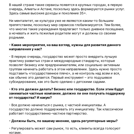
В нашей стране такие сервисы появятся в крупных городах, в первую
очередь, Алматы и Астане, поскольку здесь формируются рынки услуг.
Здесь самые высокие доходы и поколение 35+.
Ни менталитет, ни культура уже не являются каким-то большим
препятствием, поскольку мир сервисов глобализируется. Тем более,
что многие такие учреждения предлагают только дневное посещение,
а ночевать и жить пожилые родители могут и должны со своими
родными.
- Какие мероприятия, на ваш взгляд, нужны для развития данного
направления у нас?
- В первую очередь, государство может просто внедрить лучшую
практику развитых стран и международные стандарты, которые
позволят бизнесу или предпринимателям, или социально-активным
группам начинать работать в этом направлении. Здесь нужно просто
подставить «государственное плечо», а не контроль над всем и вся,
как обычно это делается. Первый инструмент – это подушевое
субсидирование, как это было сделано с детскими садами.
- Кто это должен делать? Бизнес или государство. Если этим будут
заниматься частные компании, должно ли они получать поддержку
от государства? И какую?
- Все должно начинаться с рынка, с частной инициативы. А
государство должно поддерживать эту инициативу. Так классически
работает государственно-частное партнерство.
- Должны быть, по вашему мнению, здесь регуляторные меры?
- Регулировать может сам рынок, то есть, клиенты всегда голосуют
ногами.