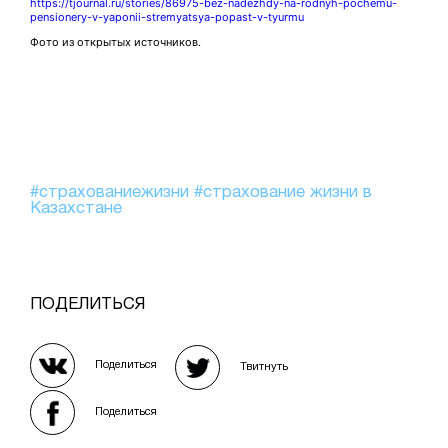
https://tjournal.ru/stories/86975-bez-nadezhdy-na-rodnyh-pochemu-
pensionery-v-yaponii-stremyatsya-popast-v-tyurmu
Фото из открытых источников.
#страхованиежизни
#страхование жизни в
Казахстане
ПОДЕЛИТЬСЯ
Поделиться
Твитнуть
Поделиться