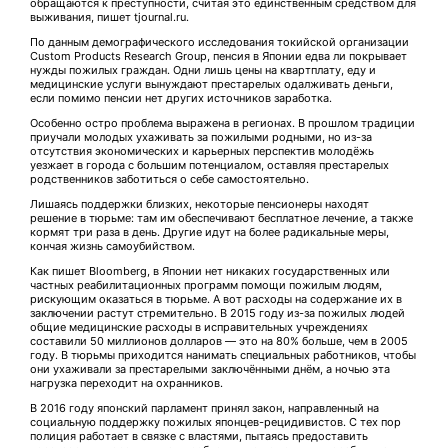
обращаются к преступности, считая это единственным средством для
выживания, пишет tjournal.ru.
По данным демографического исследования токийской организации
Custom Products Research Group, пенсия в Японии едва ли покрывает
нужды пожилых граждан. Одни лишь цены на квартплату, еду и
медицинские услуги вынуждают престарелых одалживать деньги,
если помимо пенсии нет других источников заработка.
Особенно остро проблема выражена в регионах. В прошлом традиции
приучали молодых ухаживать за пожилыми родными, но из-за
отсутствия экономических и карьерных перспектив молодёжь
уезжает в города с большим потенциалом, оставляя престарелых
родственников заботиться о себе самостоятельно.
Лишаясь поддержки близких, некоторые пенсионеры находят
решение в тюрьме: там им обеспечивают бесплатное лечение, а также
кормят три раза в день. Другие идут на более радикальные меры,
кончая жизнь самоубийством.
Как пишет Bloomberg, в Японии нет никаких государственных или
частных реабилитационных программ помощи пожилым людям,
рискующим оказаться в тюрьме. А вот расходы на содержание их в
заключении растут стремительно. В 2015 году из-за пожилых людей
общие медицинские расходы в исправительных учреждениях
составили 50 миллионов долларов — это на 80% больше, чем в 2005
году. В тюрьмы приходится нанимать специальных работников, чтобы
они ухаживали за престарелыми заключёнными днём, а ночью эта
нагрузка переходит на охранников.
В 2016 году японский парламент принял закон, направленный на
социальную поддержку пожилых японцев-рецидивистов. С тех пор
полиция работает в связке с властями, пытаясь предоставить