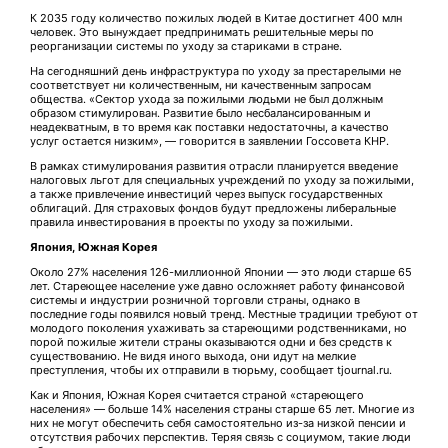
К 2035 году количество пожилых людей в Китае достигнет 400 млн
человек. Это вынуждает предпринимать решительные меры по
реорганизации системы по уходу за стариками в стране.
На сегодняшний день инфраструктура по уходу за престарелыми не
соответствует ни количественным, ни качественным запросам
общества. «Сектор ухода за пожилыми людьми не был должным
образом стимулирован. Развитие было несбалансированным и
неадекватным, в то время как поставки недостаточны, а качество
услуг остается низким», — говорится в заявлении Госсовета КНР.
В рамках стимулирования развития отрасли планируется введение
налоговых льгот для специальных учреждений по уходу за пожилыми,
а также привлечение инвестиций через выпуск государственных
облигаций. Для страховых фондов будут предложены либеральные
правила инвестирования в проекты по уходу за пожилыми.
Япония, Южная Корея
Около 27% населения 126-миллионной Японии — это люди старше 65
лет. Стареющее население уже давно осложняет работу финансовой
системы и индустрии розничной торговли страны, однако в
последние годы появился новый тренд. Местные традиции требуют от
молодого поколения ухаживать за стареющими родственниками, но
порой пожилые жители страны оказываются одни и без средств к
существованию. Не видя иного выхода, они идут на мелкие
преступления, чтобы их отправили в тюрьму, сообщает tjournal.ru.
Как и Япония, Южная Корея считается страной «стареющего
населения» — больше 14% населения страны старше 65 лет. Многие из
них не могут обеспечить себя самостоятельно из-за низкой пенсии и
отсутствия рабочих перспектив. Теряя связь с социумом, такие люди