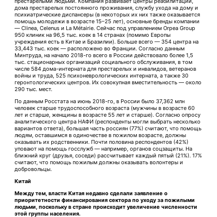
престарелыми людьми. Компания развивает центры реабилитации,
дома престарелых постоянного проживания, службу ухода на дому и
психиатрические диспансеры (в некоторых их них также оказывается
помощь молодежи в возрасте 15–25 лет), основные бренды компании
— Clinea, Celenus и La Métairie. Сейчас под управлением Orpea Group
950 клиник на 96,5 тыс. коек в 14 странах (помимо Европы
учреждения есть в Китае и Бразилии). Больше всего — 354 центра на
33,443 тыс. коек — расположено во Франции. Согласно данным
Минтруда, на начало 2018-го всего в России действовало более 1,5
тыс. стационарных организаций социального обслуживания, в том
числе 584 дома-интерната для престарелых и инвалидов, ветеранов
войны и труда, 525 психоневрологических интерната, а также 30
геронтологических центров. Их совокупная вместительность — около
290 тыс. мест.
По данным Росстата на июнь 2018-го, в России было 37,362 млн
человек старше трудоспособного возраста (мужчины в возрасте 60
лет и старше, женщины в возрасте 55 лет и старше). Согласно опросу
аналитического центра НАФИ (респонденты могли выбрать несколько
вариантов ответа), большая часть россиян (77%) считают, что помощь
людям, оставшимся в одиночестве в пожилом возрасте, должны
оказывать их родственники. Почти половина респондентов (42%)
уповают на помощь госслужб — например, органов соцзащиты. На
ближний круг (друзья, соседи) рассчитывает каждый пятый (21%). 17%
считают, что помощь пожилым должны оказывать волонтеры и
добровольцы.
Китай
Между тем, власти Китая недавно сделали заявление о
приоритетности финансирования сектора по уходу за пожилыми
людьми, поскольку в стране происходит увеличение численности
этой группы населения.