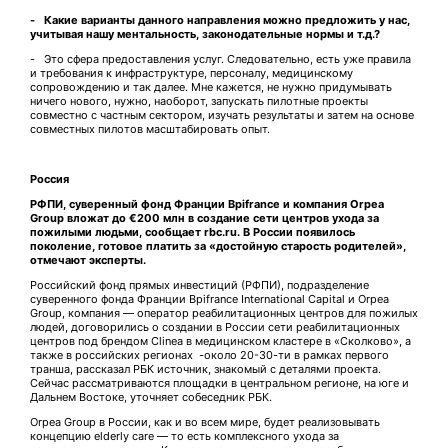
- Какие варианты данного направления можно предложить у нас,
учитывая нашу ментальность, законодательные нормы и т.д.?
- Это сфера предоставления услуг. Следовательно, есть уже правила
и требования к инфраструктуре, персоналу, медицинскому
сопровождению и так далее. Мне кажется, не нужно придумывать
ничего нового, нужно, наоборот, запускать пилотные проекты
совместно с частным сектором, изучать результаты и затем на основе
совместных пилотов масштабировать опыт.
Россия
РФПИ, суверенный фонд Франции Bpifrance и компания Orpea
Group вложат до €200 млн в создание сети центров ухода за
пожилыми людьми, сообщает
rbc
.
ru
. В России появилось
поколение, готовое платить за «достойную старость родителей»,
отмечают эксперты.
Российский фонд прямых инвестиций (РФПИ), подразделение
суверенного фонда Франции Bpifrance International Capital и Orpea
Group, компания — оператор реабилитационных центров для пожилых
людей, договорились о создании в России сети реабилитационных
центров под брендом Clinea в медицинском кластере в «Сколково», а
также в российских регионах -около 20-30-ти в рамках первого
транша, рассказал РБК источник, знакомый с деталями проекта.
Сейчас рассматриваются площадки в центральном регионе, на юге и
Дальнем Востоке, уточняет собеседник РБК.
Orpea Group в России, как и во всем мире, будет реализовывать
концепцию elderly care — то есть комплексного ухода за