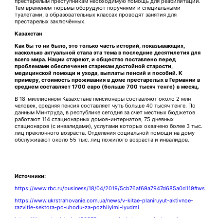
престарелым преступникам необходимую помощь для реабилитации.
Тем временем тюрьмы оборудуют поручнями и специальными
туалетами, в образовательных классах проводят занятия для
престарелых заключённых.
Казахстан
Как бы то ни было, это только часть историй, показывающих,
насколько актуальной стала эта тема в последние десятилетия для
всего мира. Нации стареют, и общество поставлено перед
проблемами обеспечения старикам достойной старости,
медицинской помощи и ухода, выплаты пенсий и пособий.
К
примеру, стоимость проживания в доме престарелых в Германии в
среднем составляет 1700 евро (больше 700 тысяч тенге) в месяц.
В 18-миллионном Казахстане пенсионеры составляют около 2 млн
человек, средняя пенсия составляет чуть больше 40 тысяч тенге. По
данным Минтруда, в республике сегодня за счет местных бюджетов
работают 114 стационарных домов-интернатов, 75 дневных
стационаров (с инвалидами), услугами которых охвачено более 3 тыс.
лиц преклонного возраста. Отделения социальной помощи на дому
обслуживают около 55 тыс. лиц пожилого возраста и инвалидов.
Источники:
https://www.rbc.ru/business/18/04/2019/5cb76af69a7947d685a0d119#ws
https://www.ukrstrahovanie.com.ua/news/v-kitae-planiruyut-aktivnoe-
razvitie-sektora-po-uhodu-za-pozhilyimi-lyudmi