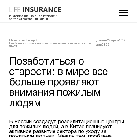
Информационно-аналитический
сайт о страховании жизни
LifeInsurance
/
Эксперт
/
Добавлено 22 апреля 2019
Позаботиться о старости: в мире все больше проявляют внимания пожилым
года в 08:56
людям
Позаботиться о
старости: в мире все
больше проявляют
внимания пожилым
людям
В России создадут реабилитационные центры
для пожилых людей, а в Китае планируют
активное развитие сектора по уходу за
пожилыми людьми. Между тем, проблема