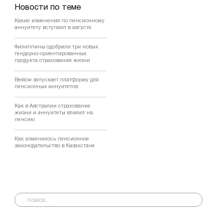
Новости по теме
Какие изменения по пенсионному
аннуитету вступают в августе
Филиппины одобрили три новых
гендерно-ориентированных
продукта страхования жизни
Bestow запускает платформу для
пенсионных аннуитетов
Как в Австралии страхование
жизни и аннуитеты влияют на
пенсию
Как изменилось пенсионное
законодательство в Казахстане