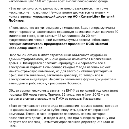
накоплений. Это 14% от суммы всех выплат пенсионного фонда.
«Это не так много, но рынок постепенно развивается, что тоже
несколько лет позволяло life-компаниям держаться на плаву», -
констатировал
управляющий директор АО «Халык-Life» Виталий
Любимов
.
«Я согласен, что аннуитеты растут медленно. Ведь теперь мужчины
могут перевести накопления в страховую компанию, имея на счете 10
миллионов тенге, а женщины – 12 миллионов. За 20 лет
существования пенсионной системы суммы совсем небольшие», -
говорит
заместитель председателя правления КСЖ «Nomad-
Life» Аскар Шакенов
.
Небольшой объем выплат страховщики объясняют неудобным
администрированием, но и оно должно измениться в ближайшее
время. «Планируется облегчить процедуры и перевести все в
электронный формат. Если сейчас каждые 2 года человек может
менять страховую компанию, но для этого он обязан приходить в
офис, писать заявление, заключать договор, то теперь все в
электронном виде будет. На сайтах заполняете формы документов и
ваши деньги работают», - рассказал Любимов.
Общая сумма пенсионных выплат из ЕНПФ за неполный год составила
порядка 156 млрд тенге. Причем, 32 млрд тенге (или 20%) – это
выплаты в связи с выездом на ПМЖ за пределы Казахстана.
«Еще отпугивала от этого вида страхования норма в законе, которая
не давала выезжающим за рубеж получить деньги от страховой
компании. Теперь в законопроекте появилась норма, которая
позволяет это делать, и люди знают, что при выезде за границу они
получат все сполна», - отметил управляющий директор АО «Халык-
Life».