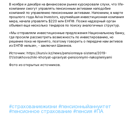
В ноябре и декабре на финансовом рынке курсировали слухи, что life-
компании смогут управлять пенсионным активами наподобие
компаний по управлению пенсионными активами. Напомним, в марте
прошлого года Aviva Investors, крупнейшая инвестиционная компания
мира, начала управлять $220 млн ЕНПФ. Позже надзорный орган
объявил еще несколько тендеров по поиску аналогичных структур.
«Мы отправляли инвестиционные предложения Национальному банку,
где просили рассмотреть возможность по инвестированию, но
решение пока не принято, поэтому говорить о передаче нам активов
из ЕНПФ нельзя», - заключил Шакенов.
Источник: https://kursiv.kz/news/pensionnaya-sistema/2019-
01/strakhovschiki-khotyat-upravlyat-pensionnymi-nakopleniyami
Фото из открытых источников.
#страхованиежизни
#пенсионныйаннуитет
#пенсионное страхование
#пенсия
#ПА