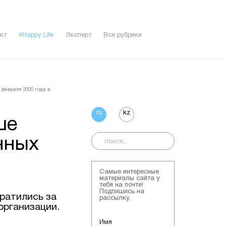
кт
#Happy Life
Эксперт
Все рубрики
 февраля 2020 года в
ru
kz
ше
нных
Самые интересные
материалы сайта у
тебя на почте!
Подпишись на
братились за
рассылку.
организации.
Имя