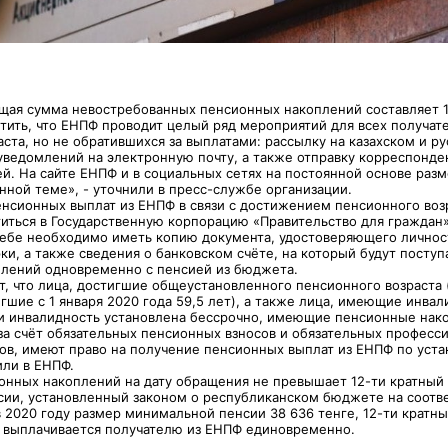
бщая сумма невостребованных пенсионных накоплений составляет 1
етить, что ЕНПФ проводит целый ряд мероприятий для всех получат
ста, но не обратившихся за выплатами: рассылку на казахском и р
ведомлений на электронную почту, а также отправку корреспонде
ей. На сайте ЕНПФ и в социальных сетях на постоянной основе раз
нной теме», - уточнили в пресс-службе организации.
енсионных выплат из ЕНПФ в связи с достижением пенсионного воз
иться в Государственную корпорацию «Правительство для граждан»
себе необходимо иметь копию документа, удостоверяющего личност
ки, а также сведения о банковском счёте, на который будут поступ
лений одновременно с пенсией из бюджета.
, что лица, достигшие общеустановленного пенсионного возраста 
шие с 1 января 2020 года 59,5 лет), а также лица, имеющие инвал
ли инвалидность установлена бессрочно, имеющие пенсионные нак
а счёт обязательных пенсионных взносов и обязательных професс
ов, имеют право на получение пенсионных выплат из ЕНПФ по уст
или в ЕНПФ.
онных накоплений на дату обращения не превышает 12-ти кратный
ии, установленный законом о республиканском бюджете на соот
 2020 году размер минимальной пенсии 38 636 тенге, 12-ти кратны
на выплачивается получателю из ЕНПФ единовременно.