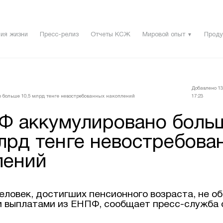
ия жизни
Пресс-релиз
Отчеты КСЖ
Мировой опыт
Проду
▼
Добавлено 13
больше 10,5 млрд тенге невостребованных накоплений
17:23
Ф аккумулировано боль
млрд тенге невостребова
лений
еловек, достигших пенсионного возраста, не о
 выплатами из ЕНПФ, сообщает пресс-служба 