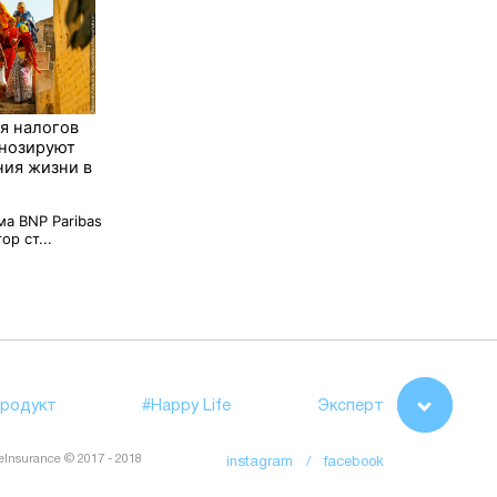
я налогов
гнозируют
ния жизни в
а BNP Paribas
ор ст...
родукт
#Happy Life
Эксперт
feInsurance © 2017 - 2018
instagram /
facebook