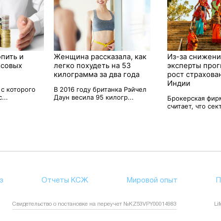
опить и
Женщина рассказала, как
Из-за снижени
нсовых
легко похудеть на 53
эксперты про
килограмма за два года
рост страхова
Индии
 с которого
В 2016 году британка Рэйчел
...
Даун весила 95 килогр...
Брокерская фирм
считает, что сект
з
Отчеты КСЖ
Мировой опыт
П
Свидетельство о постановке на переучет №KZ53VPY00014983
Li