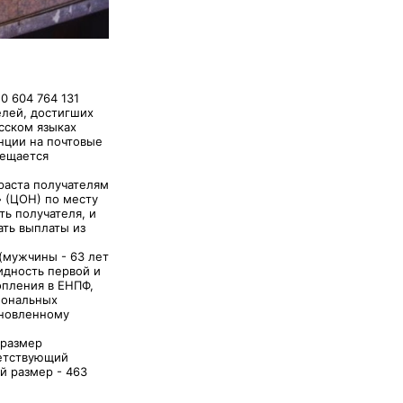
0 604 764 131
елей, достигших
усском языках
нции на почтовые
мещается
раста получателям
 (ЦОН) по месту
ь получателя, и
ать выплаты из
(мужчины - 63 лет
идность первой и
опления в ЕНПФ,
иональных
ановленному
 размер
ветствующий
й размер - 463