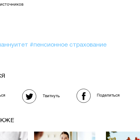
 источников
йаннуитет
#пенсионное страхование
СЯ
Поделиться
ься
Твитнуть
АКЖЕ