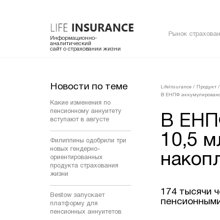
Рынок страхован
Информационно-
аналитический
сайт о страховании жизни
Новости по теме
LifeInsurance
/
Продукт
/
В ЕНПФ аккумулировано 
Какие изменения по
пенсионному аннуитету
В ЕНП
вступают в августе
10,5 
Филиппины одобрили три
новых гендерно-
накоп
ориентированных
продукта страхования
жизни
174 тысячи ч
Bestow запускает
пенсионными
платформу для
пенсионных аннуитетов