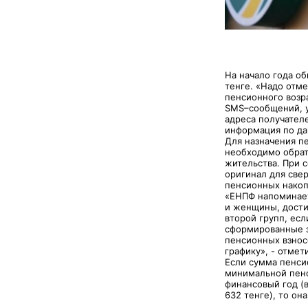
На начало года о
тенге. «Надо отм
пенсионного возра
SMS–сообщений, у
адреса получател
информация по да
Для назначения п
необходимо обрат
жительства. При 
оригинал для свер
пенсионных накоп
«ЕНПФ напоминает
и женщины, достиг
второй групп, ес
сформированные з
пенсионных взнос
графику», - отмет
Если сумма пенси
минимальной пенс
финансовый год (в
632 тенге), то о