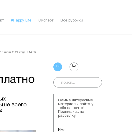
кт
#Happy Life
Эксперт
Все рубрики
16 июля 2024 года в 14:56
ru
kz
платно
ых
Самые интересные
льше всего
материалы сайта у
тебя на почте!
х
Подпишись на
рассылку.
Имя