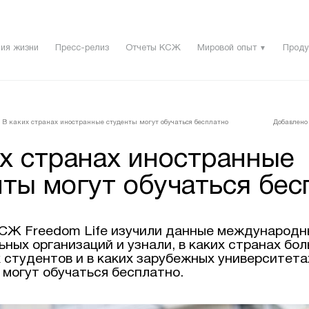
ия жизни
Пресс-релиз
Отчеты КСЖ
Мировой опыт
Проду
▼
В каких странах иностранные студенты могут обучаться бесплатно
Добавлено 
их странах иностранные
нты могут обучаться бес
СЖ Freedom Life изучили данные международн
ных организаций и узнали, в каких странах бо
 студентов и в каких зарубежных университета
 могут обучаться бесплатно.