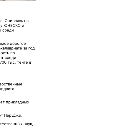
в. Опираясь на
ику ЮНЕСКО и
ы среди
самое дорогое
калавриате за год
мость по
нт среди
700 тыс. тенге в
дарственные
Людвига-
тет прикладных
ет Перуджи.
тественных наук,