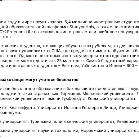
ном году в мире насчитывалось 6,4 миллиона иностранных студенто
ной образовательной платформы Studyportals, а также на статист
СЖ Freedom Life выяснили, какие страны стали наиболее популярн
ентов.
хстанских студентов, желающих обучаться за рубежом, то для них 
оставляют университеты США, где средняя стоимость обучения в ба
лн тенге. Однако в некоторых частных университетах годовая стои
льностям может достигать 25 млн тенге. Самый бюджетный вариа
для иностранных студентов – Вьетнам, Узбекистан и Индия – 600 – 
казахстанцы могут учиться бесплатно
учаев бесплатное образование в бакалавриате предоставляют госу
олледжи в таких странах, как: Германия. Мюнхенский университет 
рлинский университет имени Гумбольдта, Кельнский университет.
итет Клагенфурта, Университет Иоганна Кеплера в Линце, Универси
Йоаннеума.
й университет, Туринский политехнический университет, Университ
жский университет науки и технологий, Норвежский университет ес
.