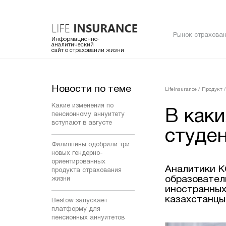
Рынок страхован
Информационно-
аналитический
сайт о страховании жизни
Новости по теме
LifeInsurance
/
Продукт
/
Какие изменения по
В как
пенсионному аннуитету
вступают в августе
студе
Филиппины одобрили три
новых гендерно-
ориентированных
Аналитики К
продукта страхования
образователь
жизни
иностранных
казахстанцы
Bestow запускает
платформу для
пенсионных аннуитетов