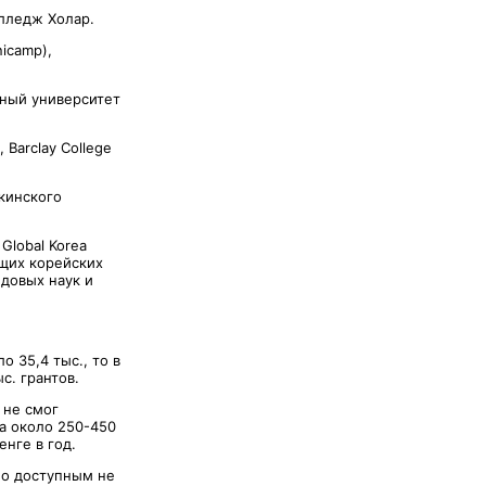
олледж Холар.
icamp),
ьный университет
Barclay College
кинского
Global Korea
ущих корейских
едовых наук и
о 35,4 тыс., то в
с. грантов.
 не смог
ла около 250-450
енге в год.
ло доступным не