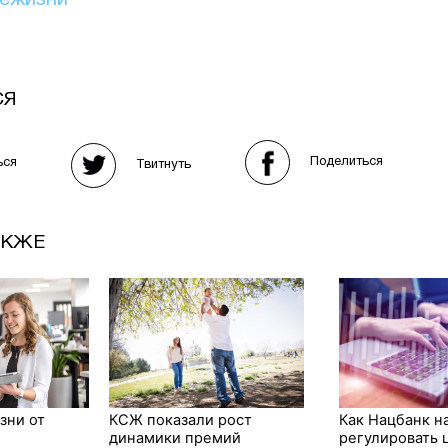
иежизни
СЯ
Поделиться
ься
Твитнуть
АКЖЕ
зни от
КСЖ показали рост
Как Нацбанк н
динамики премий
регулировать