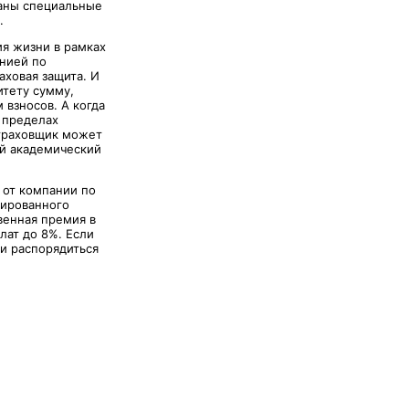
таны специальные
.
ия жизни в рамках
анией по
аховая защита. И
итету сумму,
 взносов. А когда
 пределах
Страховщик может
ый академический
 от компании по
тированного
твенная премия в
лат до 8%. Если
 и распорядиться