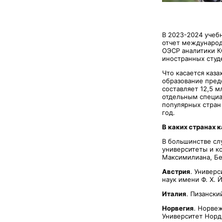
В 2023-2024 учеб
отчет международ
ОЭСР аналитики К
иностранных студ
Что касается каза
образование пред
составляет 12,5 м
отдельным специа
популярных стран 
год.
В каких странах 
В большинстве сл
университеты и к
Максимилиана, Бе
Австрия
. Универс
наук имени Ф. Х. 
Италия
. Пизански
Норвегия
. Норве
Университет Норд