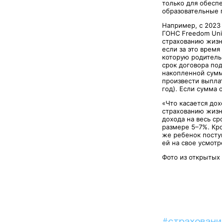
только для обеспе
образовательные 
Например, с 2023
ГОНС Freedom Uni
страхованию жизни
если за это время
которую родитель
срок договора по
накопленной сумм
произвести выпла
год). Если сумма 
«Что касается до
страхованию жизни
дохода на весь ср
размере 5–7%. Кр
же ребенок посту
ей на свое усмотр
Фото из открытых