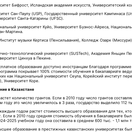
рситет Бифрост, Исландская академия искусств, Университетский к
ситет Сан-Паулу (USP), Государственный университет Кампинаса (Un
ерситет Санта-Катарины (UFSC).
ональный университет Куйо, Университет Буэнос-Айреса, Национал
ан-Мартина.
Институт музыки Кертиса (Пенсильвания), Колледж Озарк (Миссури), 
чно-технологический университет (SUSTech), Академия Яньцин Пе
верситет Цинхуа в Пекине.
сплатное образование доступно иностранцам благодаря программе 
 программа покрывает 100% стоимости обучения в бакалавриате вед
аких как Национальный университет Сеула, Корейский институт пер
), Университет Коре.
ние в Казахстане
стет количество грантов. Если в 2010 году число грантов составлял
 году это число увеличилось в 3 раза, государство выделило 112 ты
 каждым годом растет стоимость высшего образования для тех, кто
т. Если в 2010 году средняя стоимость обучения в бакалавриате бы
2024-2025 учебном году она составила в среднем 600 тыс. - 1,1 млн т
высшее образование в престижных казахстанских университетах бы