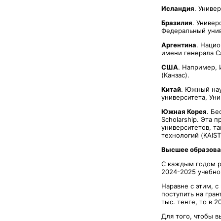
Исландия
. Униве
Бразилия
. Универ
Федеральный унив
Аргентина
. Наци
имени генерала С
США
. Например, 
(Канзас).
Китай
. Южный нау
университета, Уни
Южная Корея
. Бе
Scholarship. Эта
университетов, т
технологий (KAIST
Высшее образова
С каждым годом ра
2024-2025 учебном
Наравне с этим, с
поступить на гран
тыс. тенге, то в 
Для того, чтобы 