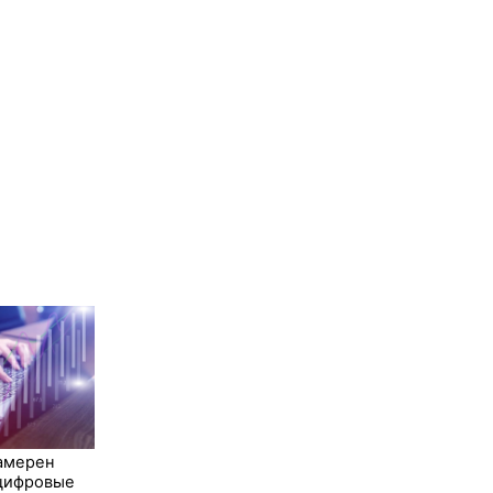
амерен
 цифровые