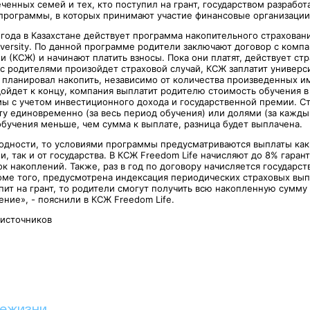
ченных семей и тех, кто поступил на грант, государством разрабо
программы, в которых принимают участие финансовые организации
 года в Казахстане действует программа накопительного страхован
versity. По данной программе родители заключают договор с комп
 (КСЖ) и начинают платить взносы. Пока они платят, действует стр
 с родителями произойдет страховой случай, КСЖ заплатит универс
 планировал накопить, независимо от количества произведенных им
дойдет к концу, компания выплатит родителю стоимость обучения в
ы с учетом инвестиционного дохода и государственной премии. 
ту единовременно (за весь период обучения) или долями (за кажд
обучения меньше, чем сумма к выплате, разница будет выплачена.
ходности, то условиями программы предусматриваются выплаты как
, так и от государства. В КСЖ Freedom Life начисляют до 8% гаран
ок накоплений. Также, раз в год по договору начисляется государс
оме того, предусмотрена индексация периодических страховых вып
пит на грант, то родители смогут получить всю накопленную сумму
ение», - пояснили в КСЖ Freedom Life.
 источников