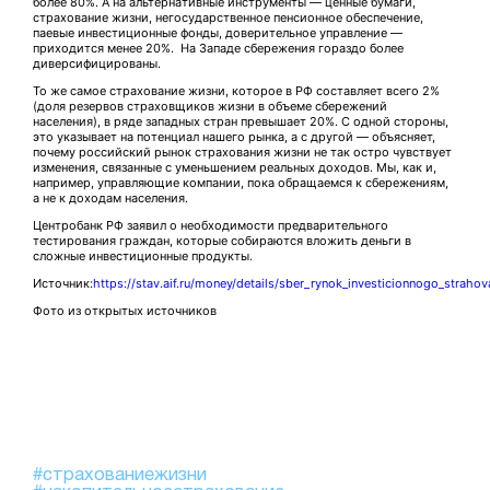
более 80%. А на альтернативные инструменты — ценные бумаги,
страхование жизни, негосударственное пенсионное обеспечение,
паевые инвестиционные фонды, доверительное управление —
приходится менее 20%. На Западе сбережения гораздо более
диверсифицированы.
То же самое страхование жизни, которое в РФ составляет всего 2%
(доля резервов страховщиков жизни в объеме сбережений
населения), в ряде западных стран превышает 20%. С одной стороны,
это указывает на потенциал нашего рынка, а с другой — объясняет,
почему российский рынок страхования жизни не так остро чувствует
изменения, связанные с уменьшением реальных доходов. Мы, как и,
например, управляющие компании, пока обращаемся к сбережениям,
а не к доходам населения.
Центробанк РФ заявил о необходимости предварительного
тестирования граждан, которые собираются вложить деньги в
сложные инвестиционные продукты.
Источник:
https://stav.aif.ru/money/details/sber_rynok_investicionnogo_straho
Фото из открытых источников
#страхованиежизни