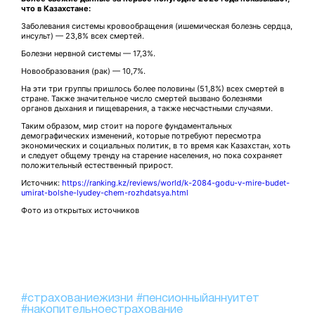
что в Казахстане:
Заболевания системы кровообращения (ишемическая болезнь сердца,
инсульт) — 23,8% всех смертей.
Болезни нервной системы — 17,3%.
Новообразования (рак) — 10,7%.
На эти три группы пришлось более половины (51,8%) всех смертей в
стране. Также значительное число смертей вызвано болезнями
органов дыхания и пищеварения, а также несчастными случаями.
Таким образом, мир стоит на пороге фундаментальных
демографических изменений, которые потребуют пересмотра
экономических и социальных политик, в то время как Казахстан, хоть
и следует общему тренду на старение населения, но пока сохраняет
положительный естественный прирост.
Источник:
https://ranking.kz/reviews/world/k-2084-godu-v-mire-budet-
umirat-bolshe-lyudey-chem-rozhdatsya.html
Фото из открытых источников
#страхованиежизни
#пенсионныйаннуитет
#накопительноестрахование