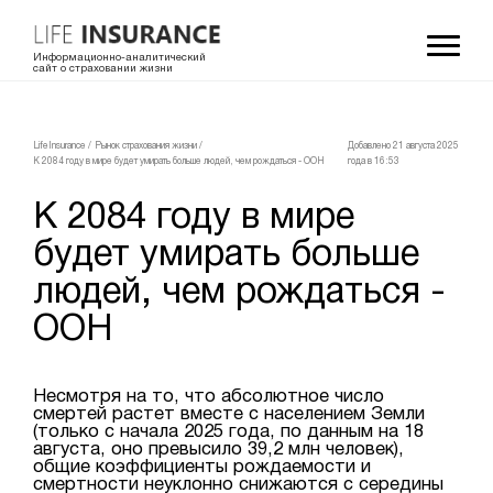
Информационно-аналитический
сайт о страховании жизни
LifeInsurance
/
Рынок страхования жизни
/
Добавлено 21 августа 2025
К 2084 году в мире будет умирать больше людей, чем рождаться - ООН
года в 16:53
К 2084 году в мире
будет умирать больше
людей, чем рождаться -
ООН
Несмотря на то, что абсолютное число
смертей растет вместе с населением Земли
(только с начала 2025 года, по данным на 18
августа, оно превысило 39,2 млн человек),
общие коэффициенты рождаемости и
смертности неуклонно снижаются с середины