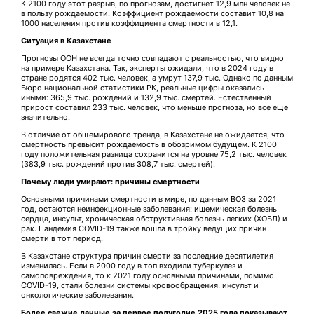
К 2100 году этот разрыв, по прогнозам, достигнет 12,9 млн человек не
в пользу рождаемости. Коэффициент рождаемости составит 10,8 на
1000 населения против коэффициента смертности в 12,1.
Ситуация в Казахстане
Прогнозы ООН не всегда точно совпадают с реальностью, что видно
на примере Казахстана. Так, эксперты ожидали, что в 2024 году в
стране родятся 402 тыс. человек, а умрут 137,9 тыс. Однако по данным
Бюро национальной статистики РК, реальные цифры оказались
иными: 365,9 тыс. рождений и 132,9 тыс. смертей. Естественный
прирост составил 233 тыс. человек, что меньше прогноза, но все еще
значительно.
В отличие от общемирового тренда, в Казахстане не ожидается, что
смертность превысит рождаемость в обозримом будущем. К 2100
году положительная разница сохранится на уровне 75,2 тыс. человек
(383,9 тыс. рождений против 308,7 тыс. смертей).
Почему люди умирают: причины смертности
Основными причинами смертности в мире, по данным ВОЗ за 2021
год, остаются неинфекционные заболевания: ишемическая болезнь
сердца, инсульт, хроническая обструктивная болезнь легких (ХОБЛ) и
рак. Пандемия COVID-19 также вошла в тройку ведущих причин
смерти в тот период.
В Казахстане структура причин смерти за последние десятилетия
изменилась. Если в 2000 году в топ входили туберкулез и
самоповреждения, то к 2021 году основными причинами, помимо
COVID-19, стали болезни системы кровообращения, инсульт и
онкологические заболевания.
Более свежие данные за первое полугодие 2025 года показывают,