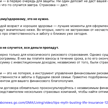
и — в первую очередь для защиты. Ни один депозит не даст вашей
и что-то случится завтра. Страховка — даст.
ому/здоровому, это не нужно.
одой возраст и хорошее здоровье — лучшие моменты для оформлен
дут значительно ниже. Во-вторых, никто не застрахован от несчаст
 про ответственность и заботу о близких уже сегодня.
о не случится, все деньги пропадут.
 верно только для классического рискового страхования. Однако су
ограммы. В них вы платите взносы в течение срока, а по его окон
сумму с инвестиционным доходом, независимо от того, были страх
и — это не лотерея, а инструмент управления финансовыми рискам
ственности и заботы о будущем своей семьи. Грамотно подобранны
нтом для вашего финансового благополучия.
м договора обязательно проконсультируйтесь с независимым фин
редставителем нескольких страховых компаний, чтобы найти оптим
/abcnews.go.com/GMA/Living/video/tips-myth-busting-life-insurance-1