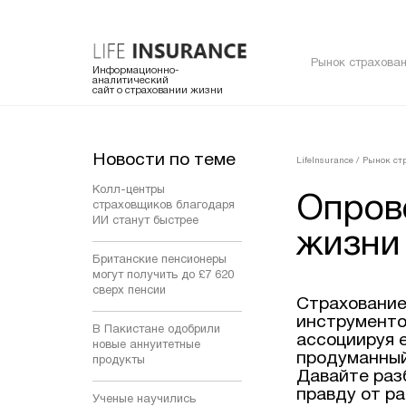
Рынок страхован
Информационно-
аналитический
сайт о страховании жизни
Новости по теме
LifeInsurance
/
Рынок ст
Колл-центры
Опров
страховщиков благодаря
ИИ станут быстрее
жизни
Британские пенсионеры
могут получить до £7 620
сверх пенсии
Страхование
инструменто
В Пакистане одобрили
ассоциируя 
новые аннуитетные
продуманный
продукты
Давайте раз
правду от р
Ученые научились