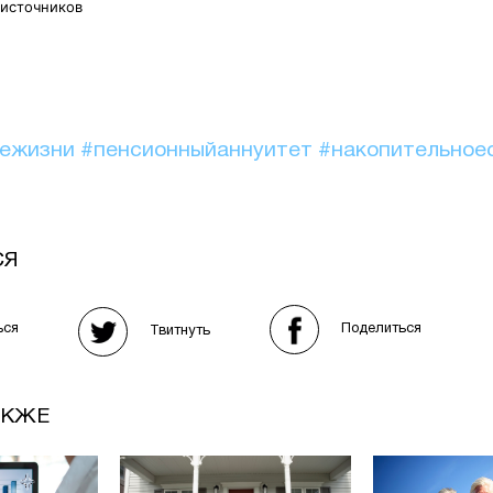
 источников
иежизни
#пенсионныйаннуитет
#накопительное
СЯ
Поделиться
ься
Твитнуть
АКЖЕ