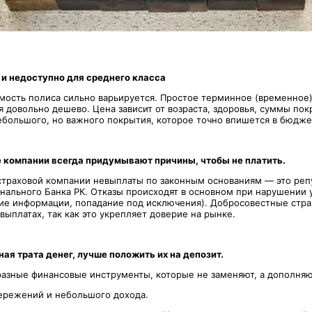
о и недоступно для среднего класса
имость полиса сильно варьируется. Простое терминное (временное)
я довольно дешево. Цена зависит от возраста, здоровья, суммы пок
ебольшого, но важного покрытия, которое точно впишется в бюдже
 компании всегда придумывают причины, чтобы не платить.
 страховой компании невыплаты по законным основаниям — это ре
нального Банка РК. Отказы происходят в основном при нарушении 
ие информации, попадание под исключения). Добросовестные стр
выплатах, так как это укрепляет доверие на рынке.
ная трата денег, лучше положить их на депозит.
 разные финансовые инструменты, которые не заменяют, а дополняют
ережений и небольшого дохода.