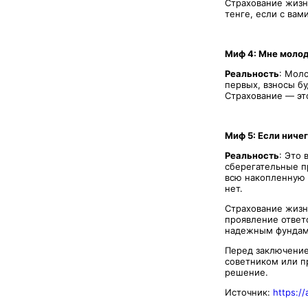
Страхование жизн
тенге, если с вам
Миф 4: Мне молод
Реальность
: Мол
первых, взносы бу
Страхование — это
Миф 5: Если ничег
Реальность
: Это
сберегательные пр
всю накопленную 
нет.
Страхование жизн
проявление ответ
надежным фундаме
Перед заключение
советником или п
решение.
Источник:
https:/