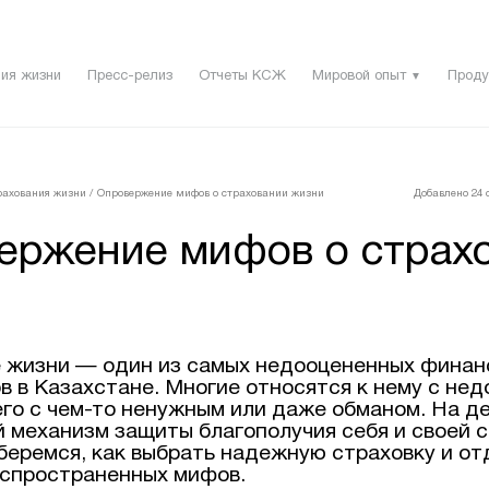
ия жизни
Пресс-релиз
Отчеты КСЖ
Мировой опыт
Проду
▼
рахования жизни
/
Опровержение мифов о страховании жизни
Добавлено 24 с
ержение мифов о страх
 жизни — один из самых недооцененных финан
в в Казахстане. Многие относятся к нему с нед
его с чем-то ненужным или даже обманом. На д
 механизм защиты благополучия себя и своей с
беремся, как выбрать надежную страховку и о
аспространенных мифов.