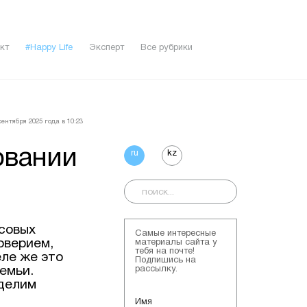
кт
#Happy Life
Эксперт
Все рубрики
ентября 2025 года в 10:23
овании
ru
kz
совых
Самые интересные
оверием,
материалы сайта у
тебя на почте!
еле же это
Подпишись на
емьи.
рассылку.
тделим
Имя