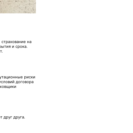
 страхование на
рытия и срока.
т.
путационные риски
условий договора
аховщики
 друг друга.