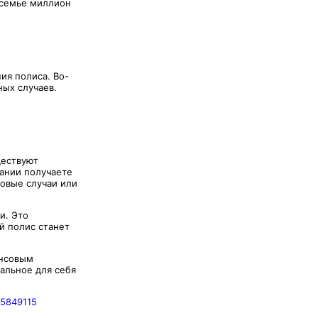
 семье миллион
ия полиса. Во-
ных случаев.
ществуют
чании получаете
овые случаи или
и. Это
й полис станет
ансовым
альное для себя
25849115