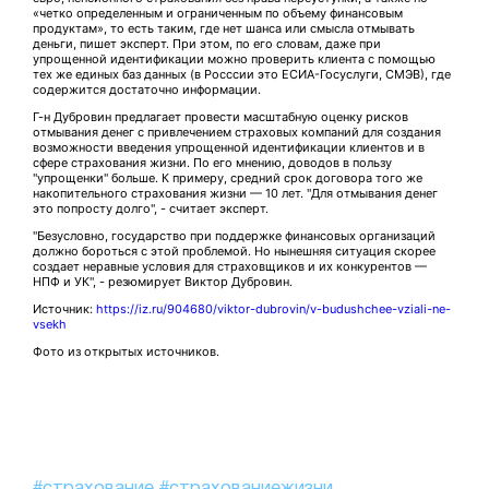
«четко определенным и ограниченным по объему финансовым
продуктам», то есть таким, где нет шанса или смысла отмывать
деньги, пишет эксперт. При этом, по его словам, даже при
упрощенной идентификации можно проверить клиента с помощью
тех же единых баз данных (в Росссии это ЕСИА-Госуслуги, СМЭВ), где
содержится достаточно информации.
Г-н Дубровин предлагает провести масштабную оценку рисков
отмывания денег с привлечением страховых компаний для создания
возможности введения упрощенной идентификации клиентов и в
сфере страхования жизни. По его мнению, доводов в пользу
"упрощенки" больше. К примеру, средний срок договора того же
накопительного страхования жизни — 10 лет. "Для отмывания денег
это попросту долго", - считает эксперт.
"Безусловно, государство при поддержке финансовых организаций
должно бороться с этой проблемой. Но нынешняя ситуация скорее
создает неравные условия для страховщиков и их конкурентов —
НПФ и УК", - резюмирует Виктор Дубровин.
Источник:
https://iz.ru/904680/viktor-dubrovin/v-budushchee-vziali-ne-
vsekh
Фото из открытых источников.
#страхование
#страхованиежизни