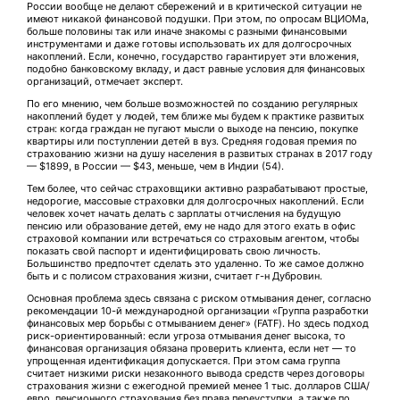
России вообще не делают сбережений и в критической ситуации не
имеют никакой финансовой подушки. При этом, по опросам ВЦИОМа,
больше половины так или иначе знакомы с разными финансовыми
инструментами и даже готовы использовать их для долгосрочных
накоплений. Если, конечно, государство гарантирует эти вложения,
подобно банковскому вкладу, и даст равные условия для финансовых
организаций, отмечает эксперт.
По его мнению, чем больше возможностей по созданию регулярных
накоплений будет у людей, тем ближе мы будем к практике развитых
стран: когда граждан не пугают мысли о выходе на пенсию, покупке
квартиры или поступлении детей в вуз. Средняя годовая премия по
страхованию жизни на душу населения в развитых странах в 2017 году
— $1899, в России — $43, меньше, чем в Индии (54).
Тем более, что сейчас страховщики активно разрабатывают простые,
недорогие, массовые страховки для долгосрочных накоплений. Если
человек хочет начать делать с зарплаты отчисления на будущую
пенсию или образование детей, ему не надо для этого ехать в офис
страховой компании или встречаться со страховым агентом, чтобы
показать свой паспорт и идентифицировать свою личность.
Большинство предпочтет сделать это удаленно. То же самое должно
быть и с полисом страхования жизни, считает г-н Дубровин.
Основная проблема здесь связана с риском отмывания денег, согласно
рекомендации 10-й международной организации «Группа разработки
финансовых мер борьбы с отмыванием денег» (FATF). Но здесь подход
риск-ориентированный: если угроза отмывания денег высока, то
финансовая организация обязана проверить клиента, если нет — то
упрощенная идентификация допускается. При этом сама группа
считает низкими риски незаконного вывода средств через договоры
страхования жизни с ежегодной премией менее 1 тыс. долларов США/
евро, пенсионного страхования без права переуступки, а также по