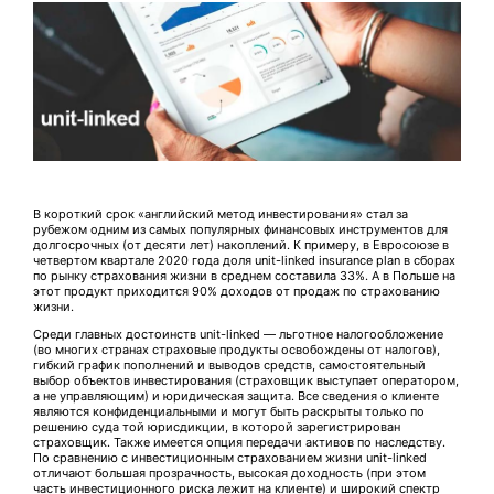
В короткий срок «английский метод инвестирования» стал за
рубежом одним из самых популярных финансовых инструментов для
долгосрочных (от десяти лет) накоплений. К примеру, в Евросоюзе в
четвертом квартале 2020 года доля unit-linked insurance plan в сборах
по рынку страхования жизни в среднем составила 33%. А в Польше на
этот продукт приходится 90% доходов от продаж по страхованию
жизни.
Среди главных достоинств unit-linked — льготное налогообложение
(во многих странах страховые продукты освобождены от налогов),
гибкий график пополнений и выводов средств, самостоятельный
выбор объектов инвестирования (страховщик выступает оператором,
а не управляющим) и юридическая защита. Все сведения о клиенте
являются конфиденциальными и могут быть раскрыты только по
решению суда той юрисдикции, в которой зарегистрирован
страховщик. Также имеется опция передачи активов по наследству.
По сравнению с инвестиционным страхованием жизни unit-linked
отличают большая прозрачность, высокая доходность (при этом
часть инвестиционного риска лежит на клиенте) и широкий спектр