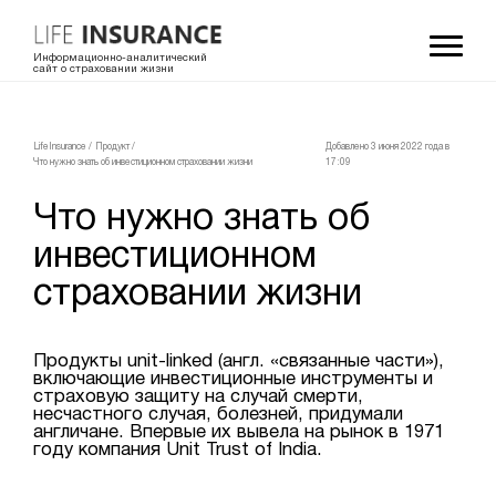
Информационно-аналитический
сайт о страховании жизни
LifeInsurance
/
Продукт
/
Добавлено 3 июня 2022 года в
Что нужно знать об инвестиционном страховании жизни
17:09
Что нужно знать об
инвестиционном
страховании жизни
Продукты unit-linked (англ. «связанные части»),
включающие инвестиционные инструменты и
страховую защиту на случай смерти,
несчастного случая, болезней, придумали
англичане. Впервые их вывела на рынок в 1971
году компания Unit Trust of India.