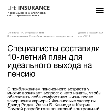
Информационно-аналитический
сайт о страховании жизни
LifeInsurance
/
Рынок страхования жизни
/
Добавлено 4 февраля 2026
Специалисты составили 10-летний план для идеального выхода на пенсию
года в 10:13
Специалисты составили
10-летний план для
идеального выхода на
пенсию
С приближением пенсионного возраста у
многих возникает вопрос: с чего начать, чтобы
обеспечить себе комфортную жизнь после
завершения карьеры? Финансовые эксперты
Дэвид Родек, Эллен Б. Кеннеди и Кэтрин
Помрой разработали пошаговый контрольный