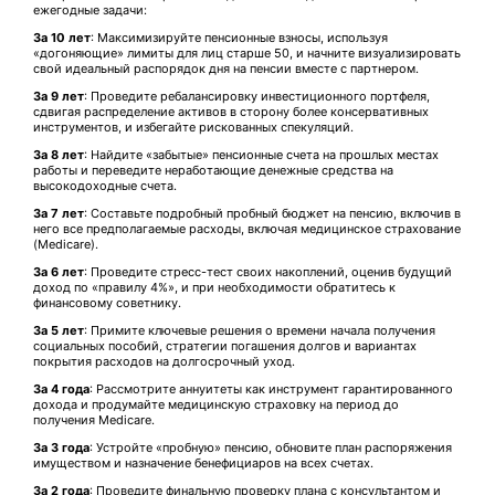
ежегодные задачи:
За 10 лет
: Максимизируйте пенсионные взносы, используя
«догоняющие» лимиты для лиц старше 50, и начните визуализировать
свой идеальный распорядок дня на пенсии вместе с партнером.
За 9 лет
: Проведите ребалансировку инвестиционного портфеля,
сдвигая распределение активов в сторону более консервативных
инструментов, и избегайте рискованных спекуляций.
За 8 лет
: Найдите «забытые» пенсионные счета на прошлых местах
работы и переведите неработающие денежные средства на
высокодоходные счета.
За 7 лет
: Составьте подробный пробный бюджет на пенсию, включив в
него все предполагаемые расходы, включая медицинское страхование
(Medicare).
За 6 лет
: Проведите стресс-тест своих накоплений, оценив будущий
доход по «правилу 4%», и при необходимости обратитесь к
финансовому советнику.
За 5 лет
: Примите ключевые решения о времени начала получения
социальных пособий, стратегии погашения долгов и вариантах
покрытия расходов на долгосрочный уход.
За 4 года
: Рассмотрите аннуитеты как инструмент гарантированного
дохода и продумайте медицинскую страховку на период до
получения Medicare.
За 3 года
: Устройте «пробную» пенсию, обновите план распоряжения
имуществом и назначение бенефициаров на всех счетах.
За 2 года
: Проведите финальную проверку плана с консультантом и