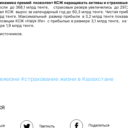
инамика премий позволяет КСЖ наращивать активы и страховые
сли до 368,1 млрд тенге, страховые резерв увеличились до 297,
ал КСЖ вырос за календарный год до 60,3 млрд тенге. Чистая пр
рд тенге. Максимальный размер прибыли в 3,2 млрд тенге показ
позиции КСЖ «Halyk life» с прибылью в размере 3,1 млрд тенге, на
е 1,9 млрд тенге.
 источников.
иежизни
#страхование жизни в Казахстане
СЯ
Поделиться
ься
Твитнуть