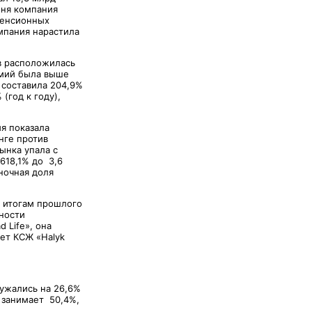
юня компания
пенсионных
омпания нарастила
в расположилась
ремий была выше
 составила 204,9%
(год к году),
я показала
нге против
ынка упала с
618,1% до 3,6
ночная доля
к итогам прошлого
ности
 Life», она
ет КСЖ «Halyk
ужались на 26,6%
» занимает 50,4%,