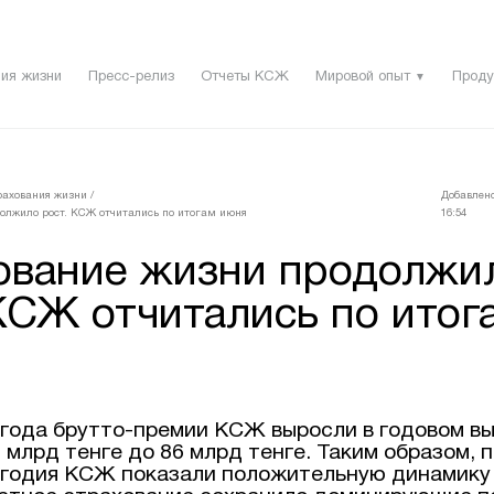
ия жизни
Пресс-релиз
Отчеты КСЖ
Мировой опыт
Проду
▼
рахования жизни
/
Добавлено
олжило рост. КСЖ отчитались по итогам июня
16:54
ование жизни продолжи
КСЖ отчитались по итог
 года брутто-премии КСЖ выросли в годовом в
6 млрд тенге до 86 млрд тенге. Таким образом, 
угодия КСЖ показали положительную динамику 