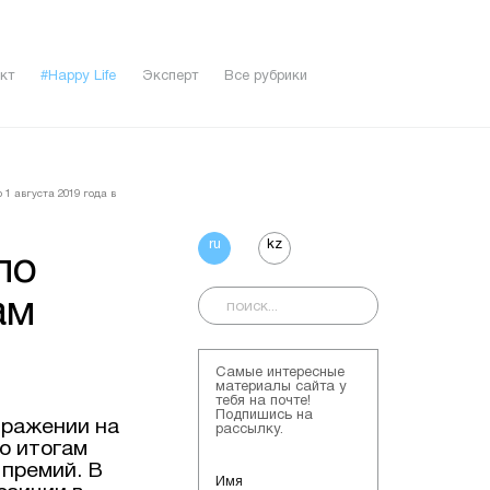
кт
#Happy Life
Эксперт
Все рубрики
 1 августа 2019 года в
ru
kz
ло
ам
Самые интересные
материалы сайта у
тебя на почте!
Подпишись на
ыражении на
рассылку.
по итогам
премий. В
Имя