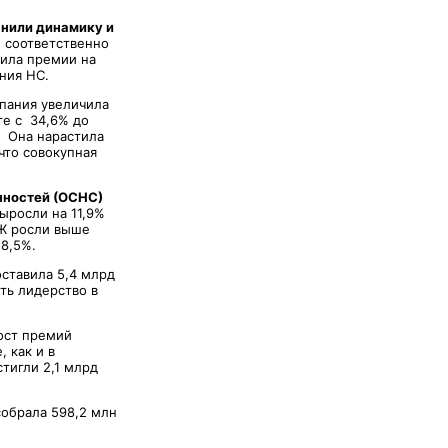
анили динамику и
 соответственно
тила премии на
ния НС.
мпания увеличила
те с 34,6% до
. Она нарастила
что совокупная
нностей (ОСНС)
ыросли на 11,9%
СЖ росли выше
58,5%.
ставила 5,4 млрд
ть лидерство в
рост премий
 как и в
тигли 2,1 млрд
.
собрала 598,2 млн