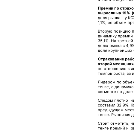
Премии по страхо
выросли на 19% (г
доля рынка – у КС
1,1%, ее объем пр
Вторую позицию п
динамику премий н
35,1%. На третьей
долю рынка с 4,9%
доля крупнейших 
Страхование рабо
второй месяц нах
по отношению к а
темпов роста, за 
Лидером по объем
тенге, а динамика
сегменте по доле 
Следом плотно ид
составил 32,9%. К
предыдущем месяце
тенге. Рыночная 
Стоит отметить, ч
тенге премий и з