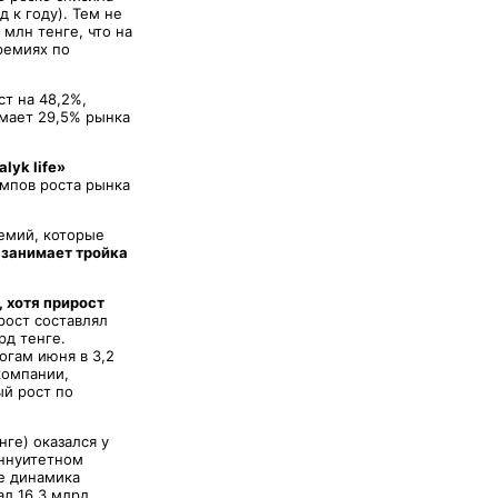
 к году). Тем не
млн тенге, что на
ремиях по
т на 48,2%,
имает 29,5% рынка
lyk life»
емпов роста рынка
ремий, которые
занимает тройка
 хотя прирост
рост составлял
рд тенге.
огам июня в 3,2
компании,
ый рост по
ге) оказался у
аннуитетном
е динамика
л 16,3 млрд