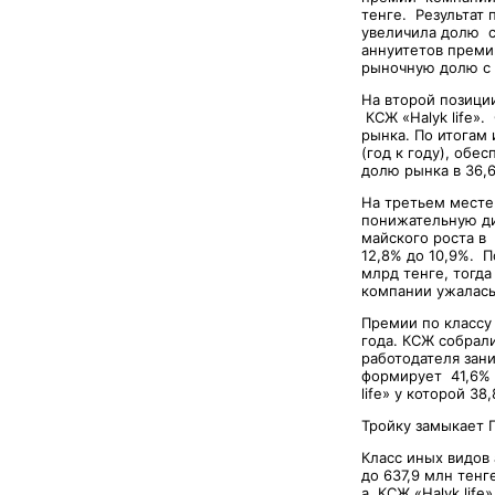
тенге. Результат
увеличила долю с
аннуитетов премии
рыночную долю с 
На второй позици
КСЖ «Halyk life».
рынка. По итогам 
(год к году), обе
долю рынка в 36,
На третьем месте 
понижательную ди
майского роста в 
12,8% до 10,9%. 
млрд тенге, тогда
компании ужалась 
Премии по классу
года. КСЖ собрал
работодателя зан
формирует 41,6% 
life» у которой 38
Тройку замыкает Г
Класс иных видов
до 637,9 млн тенг
а КСЖ «Halyk life