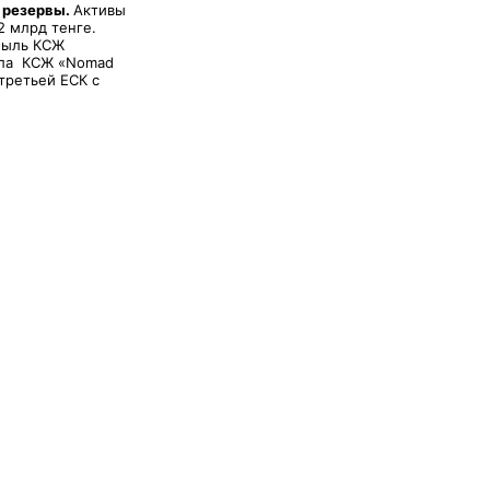
 резервы.
Активы
2 млрд тенге.
ибыль КСЖ
ала КСЖ «Nomad
 третьей ЕСК с