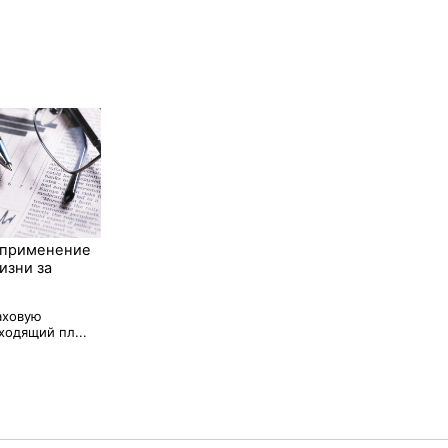
 применение
изни за
аховую
одящий пл...