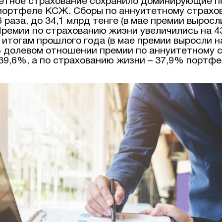
етное страхование сохранило доминирующие п
портфеле КСЖ. Сборы по аннуитетному страхо
6 раза, до 34,1 млрд тенге (в мае премии выросли
 Премии по страхованию жизни увеличились на 43
 итогам прошлого года (в мае премии выросли н
. В долевом отношении премии по аннуитетному
39,6%, а по страхованию жизни – 37,9% портф