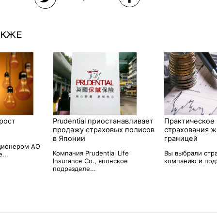
АКЖЕ
рост
Prudential приостанавливает
Практическое
продажу страховых полисов
страхования ж
в Японии
границей
ционером АО
Компания Prudential Life
Вы выбрали стр
...
Insurance Co., японское
компанию и подх
подразделе...