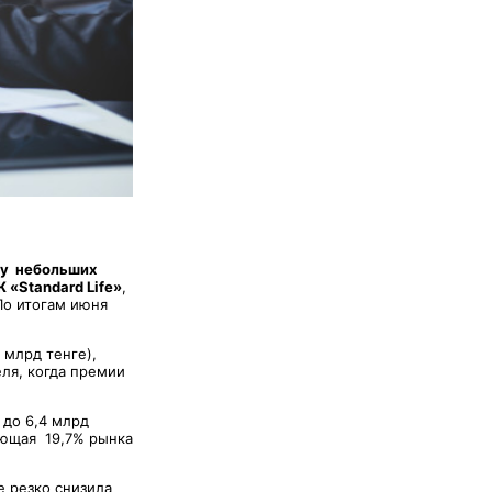
 у небольших
 «Standard Life»
,
По итогам июня
 млрд тенге),
еля, когда премии
 до 6,4 млрд
мающая 19,7% рынка
е резко снизила