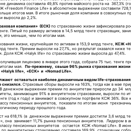
не динамика составила 49,8% против майского роста на 367,3% (год
 «Freedom Finance Life» в абсолютном выражении составили 728,1 
ольше итогов мая. В итоге рыночная доля компании в совокупных п
и выросла до 2,2%.
раховая компания» (ЕСК)
по страхованию жизни зафиксировала рос
енге. Пятый по размеру активов в 14,5 млрд тенге страховщик, зан
, это меньше, чем по итогам мая.
хования жизни, крупнейшая по активам в 153,9 млрд тенге,
КСЖ «Ha
рд тенге. Премии выросли на 27,7%, но результат оказался ниже т
. Доля КСЖ «Halyk life» по страхованию жизни выросла до 47,4%.
получившая лицензию в январе этого года, собрала 75 тыс. тенге п
 итогам мая.
По-прежнему, свыше 96% рынка страхования жизни 
«Halyk life», «ЕСК» и «Nomad Life».
жают оставаться наиболее динамичным видом life-страхования,
о снизился.
Страховые сборы выросли на 163%, тогда как в мае при
). В денежном выражении премии по аннуитетам приросли до 34 мл
теты, занимающие 91% в аннуитетном страховании, выросли по ит
енге (год к году) и занимают в совокупном портфеле КСЖ 36%. Все 
ассу пенсионных аннуитетов, показали по итогам июня трехзначн
огичному периоду прошлого года.
т на 618,1% (в денежном выражении премии достигли 3,6 млрд тен
fe», она занимает 11,7% рынка пенсионных аннуитетов. Лидером в 
 классу пенсионных аннуитетов остается КСЖ «Nomad Life». В июн
по аннуитетному страхованию составила 169,9%, страховщик собра