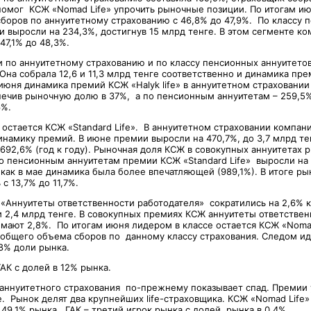
 помог КСЖ «Nomad Life» упрочить рыночные позиции. По итогам и
боров по аннуитетному страхованию с 46,8% до 47,9%. По классу 
 выросли на 234,3%, достигнув 15 млрд тенге. В этом сегменте к
47,1% до 48,3%.
и по аннуитетному страхованию и по классу пенсионных аннуитето
 Она собрала 12,6 и 11,3 млрд тенге соответственно и динамика п
июня динамика премий КСЖ «Halyk life» в аннуитетном страховании
спечив рыночную долю в 37%, а по пенсионным аннуитетам – 259,5% 
6%.
остается КСЖ «Standard Life». В аннуитетном страховании компани
намику премий. В июне премии выросли на 470,7%, до 3,7 млрд те
692,6% (год к году). Рыночная доля КСЖ в совокупных аннуитетах р
По пенсионным аннуитетам премии КСЖ «Standard Life» выросли на 
 как в мае динамика была более впечатляющей (989,1%). В итоге ры
с 13,7% до 11,7%.
 «Аннуитеты ответственности работодателя» сократились на 2,6% 
и 2,4 млрд тенге. В совокупных премиях КСЖ аннуитеты ответствен
имают 2,8%. По итогам июня лидером в классе остается КСЖ «Nomad
общего объема сборов по данному классу страхования. Следом ид
,8% доли рынка.
АК с долей в 12% рынка.
 аннуитетного страхования по-прежнему показывает спад. Премии 
е. Рынок делят два крупнейших life-страховщика. КСЖ «Nomad Life
» 49,1% рынка. ГАК – третий игрок рынка с долей рынка в 0,4%.