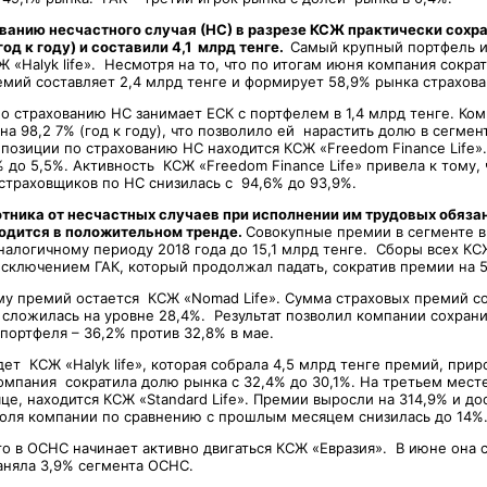
ванию несчастного случая (НС) в разрезе КСЖ практически сохр
од к году) и составили 4,1 млрд тенге.
Самый крупный портфель и
Ж «Halyk life». Несмотря на то, что по итогам июня компания сокра
емий составляет 2,4 млрд тенге и формирует 58,9% рынка страхова
о страхованию НС занимает ЕСК с портфелем в 1,4 млрд тенге. Ко
а 98,2 7% (год к году), что позволило ей нарастить долю в сегмен
 позиции по страхованию НС находится КСЖ «Freedom Finance Life»
 до 5,5%. Активность КСЖ «Freedom Finance Life» привела к тому, 
страховщиков по НС снизилась с 94,6% до 93,9%.
тника от несчастных случаев при исполнении им трудовых обяза
одится в положительном тренде.
Совокупные премии в сегменте в
налогичному периоду 2018 года до 15,1 млрд тенге. Сборы всех К
исключением ГАК, который продолжал падать, сократив премии на 
у премий остается КСЖ «Nomad Life». Сумма страховых премий со
 сложилась на уровне 28,4%. Результат позволил компании сохрани
портфеля – 36,2% против 32,8% в мае.
ет КСЖ «Halyk life», которая собрала 4,5 млрд тенге премий, при
омпания сократила долю рынка с 32,4% до 30,1%. На третьем месте,
, находится КСЖ «Standard Life». Премии выросли на 314,9% и дос
доля компании по сравнению с прошлым месяцем снизилась до 14%
то в ОСНС начинает активно двигаться КСЖ «Евразия». В июне она 
аняла 3,9% сегмента ОСНС.