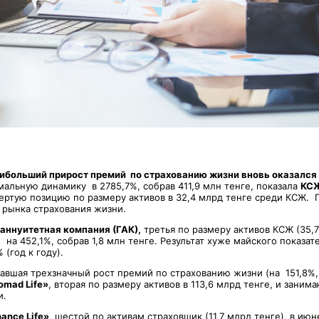
ибольший прирост премий по страхованию жизни вновь оказался
альную динамику в 2785,7%, собрав 411,9 млн тенге, показала
КСЖ
ртую позицию по размеру активов в 32,4 млрд тенге среди КСЖ. 
% рынка страхования жизни.
аннуитетная компания (ГАК),
третья по размеру активов КСЖ (35,7
на 452,1%, собрав 1,8 млн тенге. Результат хуже майского показат
 (год к году).
завшая трехзначный рост премий по страхованию жизни (на 151,8%,
mad Life»
, вторая по размеру активов в 113,6 млрд тенге, и зани
и.
ance Life»
, шестой по активам страховщик (11,7 млрд тенге), в июн