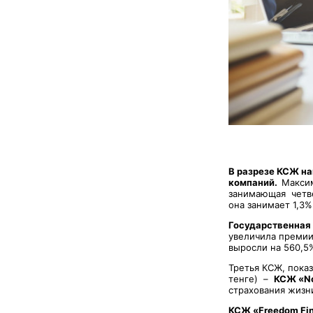
В разрезе КСЖ на
компаний.
Максим
занимающая четве
она занимает 1,3
Государственная 
увеличила премии 
выросли на 560,5%
Третья КСЖ, пока
тенге) –
КСЖ «No
страхования жизн
КСЖ «Freedom Fin