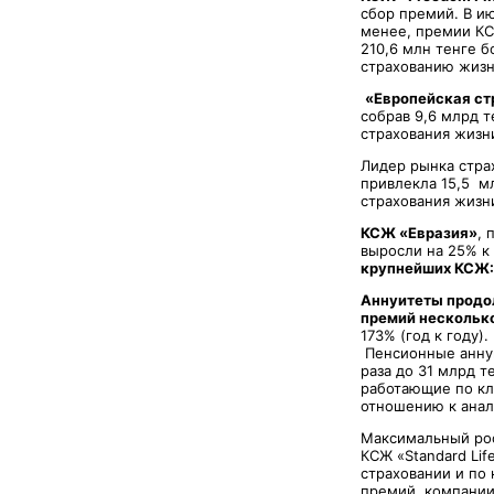
сбор премий. В ию
менее, премии КСЖ
210,6 млн тенге б
страхованию жизн
«Европейская ст
собрав 9,6 млрд т
страхования жизни
Лидер рынка стра
привлекла 15,5 мл
страхования жизни
КСЖ «Евразия»
, 
выросли на 25% к
крупнейших КСЖ: 
Аннуитеты продол
премий нескольк
173% (год к году
Пенсионные аннуи
раза до 31 млрд т
работающие по кл
отношению к анал
Максимальный рос
КСЖ «Standard Li
страховании и по
премий компании 