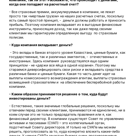
компании, так ли это? Расскажите, что происходит с деньгами,
когда они попадают на расчетный счет?
- Все страховые премии, аккумулируемые в компании, не лежат
просто так «мертвым грузом» на наших расчетных счетах, поскольку
есть самый простой принцип, - деньги должны работать и приносить
прибыль. Поэтому компания вкладывает их в выгодные финансовые
инструменты, приносящие доход, так как даже перед своими
клиентами мы гарантируем определенную выгоду по страховым
полисам.
- Куда компания вкладывает деньги?
- Это вклады в банках второго уровня Казахстана, ценные бумаги, как
государственные, так и различных эмитентов, - отечественных и
иностранных. Здесь компания руководствуеnся еще одним
принципом - не «держи все яйца в одной корзине». Поэтому мы
стараемся диверсифицировать свои риски и вкладывать средства в
различные банки и ценные бумаги. Какая-то часть денег идет на
выплаты комиссионного вознаграждения агентам, выплаты страховых
возмещений страхователям и на обеспечение бесперебойной работы
компании.
- Каким образом принимается решение о том, куда будут
инвестированы деньги?
- Естественно, такие значимые глобальные решения, поскольку мы
отвечаем перед своими клиентами, принимаются не единолично, ни в
коем случае это не только председатель правления или я, как
финансовый директор. В компании существует Совет по управлению
активами и пассивами (СУАП) – это коллегиальный орган,
подотчетный Совету директоров. И только на СУАПе мы можем
решить, проголосовать за то, куда конкретно вложить какие-либо
деньги. У членов СУАПа зачастую бывают очень противоречивые