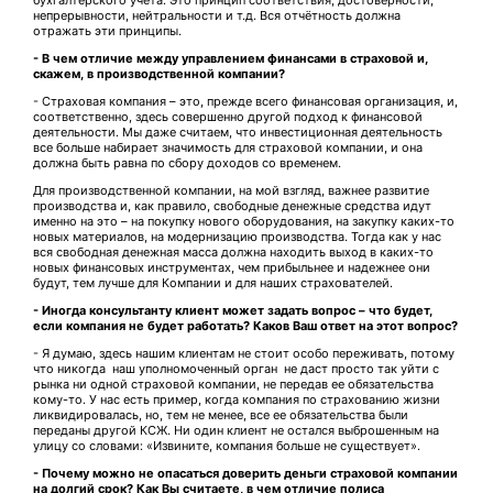
бухгалтерского учета. Это принцип соответствия, достоверности,
непрерывности, нейтральности и т.д. Вся отчётность должна
отражать эти принципы.
- В чем отличие между управлением финансами в страховой и,
скажем, в производственной компании?
- Страховая компания – это, прежде всего финансовая организация, и,
соответственно, здесь совершенно другой подход к финансовой
деятельности. Мы даже считаем, что инвестиционная деятельность
все больше набирает значимость для страховой компании, и она
должна быть равна по сбору доходов со временем.
Для производственной компании, на мой взгляд, важнее развитие
производства и, как правило, свободные денежные средства идут
именно на это – на покупку нового оборудования, на закупку каких-то
новых материалов, на модернизацию производства. Тогда как у нас
вся свободная денежная масса должна находить выход в каких-то
новых финансовых инструментах, чем прибыльнее и надежнее они
будут, тем лучше для Компании и для наших страхователей.
- Иногда консультанту клиент может задать вопрос – что будет,
если компания не будет работать? Каков Ваш ответ на этот вопрос?
- Я думаю, здесь нашим клиентам не стоит особо переживать, потому
что никогда наш уполномоченный орган не даст просто так уйти с
рынка ни одной страховой компании, не передав ее обязательства
кому-то. У нас есть пример, когда компания по страхованию жизни
ликвидировалась, но, тем не менее, все ее обязательства были
переданы другой КСЖ. Ни один клиент не остался выброшенным на
улицу со словами: «Извините, компания больше не существует».
- Почему можно не опасаться доверить деньги страховой компании
на долгий срок? Как Вы считаете, в чем отличие полиса