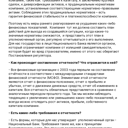
компании, такие как: требования к капиталу, к заключению крупных
сделок, к диверсификации активов, к пруденциальным нормативам
компании, установленные соответствующими нормативно-правовыми
актами. Соблюдение этих пруденциальных нормативов – есть
гарантия финансовой стабильности и платежеспособности компании.
Поэтому есть меры раннего реагирования на ухудшение каких-либо
финансовых показателей. Компания тут же должна составить план
действий для выхода из создавшейся ситуации, когда какие-то
значимые нормативы снижаются, и представить этот план в
уполномоченный орган, регулярно отчитываться о его выполнении.
Для нас государство в лице Национального Банка является органом,
который ограничивает компании от излишней самодеятельности,
которая будет во вред страхователям, именно от этого нас оберегают
Постановления регулятора.
- Как происходит составление отчетности? Что отражается в ней?
- Все финансовые организации с 2003 года перешли на составление
отчётности в соответствии с международными стандартами
финансовой отчетности (МСФО). Элементами этой отчетности
являются отчет о финансовом положении, отчет о прибылях и
убытках, отчет о движении денежных средств, отчет об изменениях в
капитале. Вся отчетность обязательно представляется в сравнении с
аналогичным периодом прошлого года. Так мы можем наблюдать
тенденцию к увеличению или уменьшению каких-либо показателей, и
всегда можно отследить рост активов, прибыли, собственного
капитала компании.
- Есть какие-либо требования к отчетности?
- Есть формы, которые для нас утверждает уполномоченный орган -
Национальный Банк. Требования такие же, как к принципам