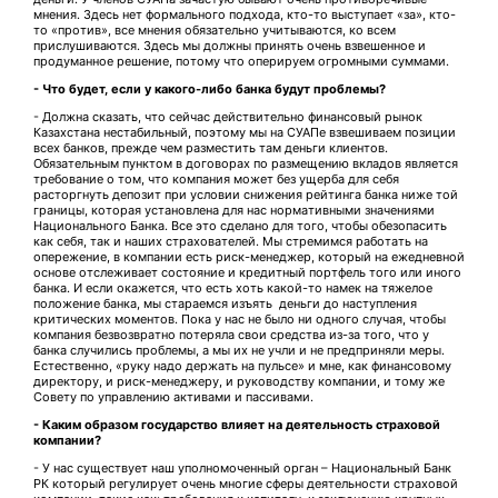
мнения. Здесь нет формального подхода, кто-то выступает «за», кто-
то «против», все мнения обязательно учитываются, ко всем
прислушиваются. Здесь мы должны принять очень взвешенное и
продуманное решение, потому что оперируем огромными суммами.
- Что будет, если у какого-либо банка будут проблемы?
- Должна сказать, что сейчас действительно финансовый рынок
Казахстана нестабильный, поэтому мы на СУАПе взвешиваем позиции
всех банков, прежде чем разместить там деньги клиентов.
Обязательным пунктом в договорах по размещению вкладов является
требование о том, что компания может без ущерба для себя
расторгнуть депозит при условии снижения рейтинга банка ниже той
границы, которая установлена для нас нормативными значениями
Национального Банка. Все это сделано для того, чтобы обезопасить
как себя, так и наших страхователей. Мы стремимся работать на
опережение, в компании есть риск-менеджер, который на ежедневной
основе отслеживает состояние и кредитный портфель того или иного
банка. И если окажется, что есть хоть какой-то намек на тяжелое
положение банка, мы стараемся изъять деньги до наступления
критических моментов. Пока у нас не было ни одного случая, чтобы
компания безвозвратно потеряла свои средства из-за того, что у
банка случились проблемы, а мы их не учли и не предприняли меры.
Естественно, «руку надо держать на пульсе» и мне, как финансовому
директору, и риск-менеджеру, и руководству компании, и тому же
Совету по управлению активами и пассивами.
- Каким образом государство влияет на деятельность страховой
компании?
- У нас существует наш уполномоченный орган – Национальный Банк
РК который регулирует очень многие сферы деятельности страховой