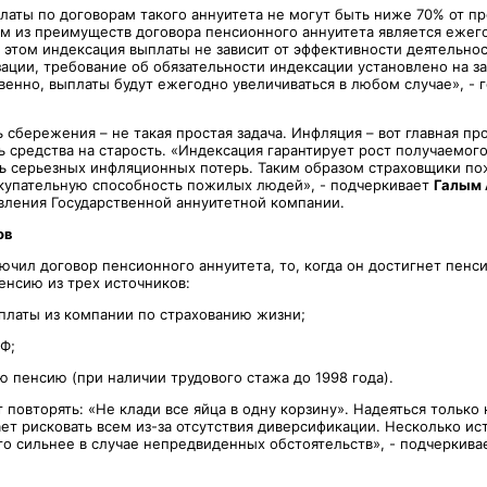
аты по договорам такого аннуитета не могут быть ниже 70% от п
 из преимуществ договора пенсионного аннуитета является ежег
и этом индексация выплаты не зависит от эффективности деятельно
зации, требование об обязательности индексации установлено на 
венно, выплаты будут ежегодно увеличиваться в любом случае», - г
 сбережения – не такая простая задача. Инфляция – вот главная пр
 средства на старость. «Индексация гарантирует рост получаемого
ь серьезных инфляционных потерь. Таким образом страховщики п
упательную способность пожилых людей», - подчеркивает
Галым
вления Государственной аннуитетной компании.
ов
ючил договор пенсионного аннуитета, то, когда он достигнет пенси
енсию из трех источников:
ыплаты из компании по страхованию жизни;
Ф;
ю пенсию (при наличии трудового стажа до 1998 года).
повторять: «Не клади все яйца в одну корзину». Надеяться только 
ает рисковать всем из-за отсутствия диверсификации. Несколько ис
го сильнее в случае непредвиденных обстоятельств», - подчеркива