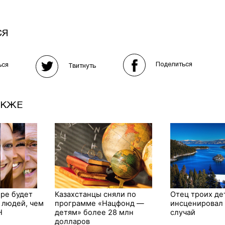
СЯ
Поделиться
ься
Твитнуть
АКЖЕ
ире будет
Казахстанцы сняли по
Отец троих де
 людей, чем
программе «Нацфонд —
инсценировал
Н
детям» более 28 млн
случай
долларов