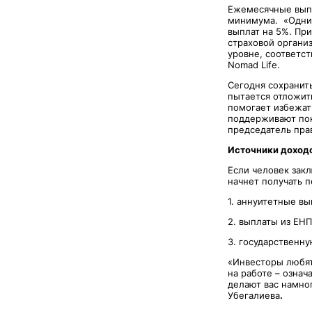
Ежемесячные выпл
минимума. «Одним
выплат на 5%. Пр
страховой органи
уровне, соответст
Nomad Life.
Сегодня сохранить
пытается отложить
помогает избежат
поддерживают пок
председатель пра
Источники доход
Если человек закл
начнет получать п
1. аннуитетные в
2. выплаты из ЕНП
3. государственну
«Инвесторы любят 
на работе – означ
делают вас намно
Убегалиева
.