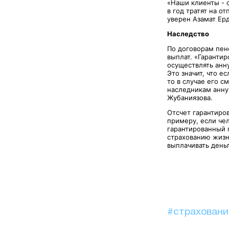
«Наши клиенты - с
в год тратят на о
уверен Азамат Ер
Наследство
По договорам пен
выплат. «Гарантир
осуществлять анну
Это значит, что е
то в случае его с
наследникам анну
Жубаниязова.
Отсчет гарантиро
примеру, если че
гарантированный п
страхованию жизн
выплачивать день
#страхован