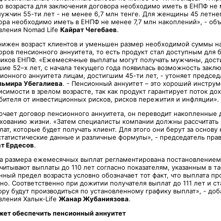
о возраста для заключения договора необходимо иметь в ЕНПФ не 
ужчин 55-ти лет - не менее 6,7 млн тенге. Для женщины 45 летнег
ора необходимо иметь в ЕНПФ не менее 7,7 млн накоплений», - об
вления Nomad Life
Кайрат Чегебаев
.
снижен возраст клиентов и уменьшен размер необходимой суммы н
оров пенсионного аннуитета, то есть продукт стал доступным для 
чиков ЕНПФ. «Ежемесячные выплаты могут получать мужчины, дост
ие 52–х лет, с начала текущего года появилась возможность заклю
ионного аннуитета лицам, достигшим 45-ти лет, - утоняет председ
льмира Убегалиева
. - Пенсионный аннуитет – это хороший инстру
симости в зрелом возрасте, так как продукт гарантирует поток до
бителя от инвестиционных рисков, рисков пережития и инфляции».
лючает договор пенсионного аннуитета, он переводит накопленные 
хованию жизни. «Затем специалисты компании должны рассчитать
т, которые будет получать клиент. Для этого они берут за основу
статистические данные и различные формулы», - председатель пра
т Ердесов
.
а размера ежемесячных выплат регламентирована постановление
читывают выплаты до 110 лет согласно показателям, указанным в т
нный предел возраста условно обозначает тот факт, что выплата пр
о. Соответственно при дожитии получателя выплат до 111 лет и ст
ру будут производиться по установленному графику выплат», - доб
вления Халык-Life
Жанар Жубаниязова
.
жет обеспечить пенсионный аннуитет