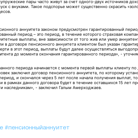
упружеские пары часто живут за счет одного-двух источников доход
тпуск с внуками. Такое подспорье может существенно скрасить «зол
десов.
сионного аннуитета законом предусмотрен гарантированный пери
ованный период – это период, в течение которого страховая компа
итетные выплаты, вне зависимости от того жив или умер аннуитент
сли в договоре пенсионного аннуитета клиентом был указан гарант
мерти в этот период, выплаты будут далее осуществляться выгодоп
итента до момента окончания гарантированного периода», - уточн
ванного периода начинается с момента первой выплаты клиенту по 
ловек заключил договор пенсионного аннуитета, по которому устан
ериод, и скончался через 5 лет после начала получения выплат, т
и в рамках данного договора будет в течение оставшихся 15 лет п
ги наследникам», - заключил Галым Амерходжаев.
ие
#пенсионныйаннуитет