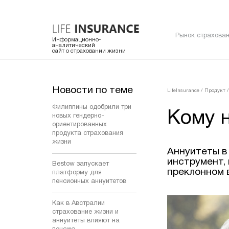
Рынок страхован
Информационно-
аналитический
сайт о страховании жизни
Новости по теме
LifeInsurance
/
Продукт
/
Филиппины одобрили три
Кому 
новых гендерно-
ориентированных
продукта страхования
жизни
Аннуитеты в
инструмент,
Bestow запускает
преклонном 
платформу для
пенсионных аннуитетов
Как в Австралии
страхование жизни и
аннуитеты влияют на