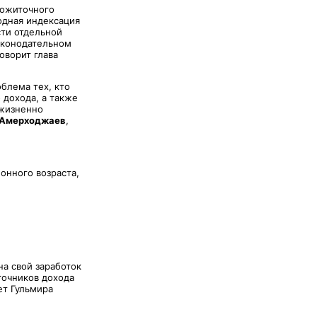
рожиточного
одная индексация
сти отдельной
законодательном
оворит глава
облема тех, кто
 дохода, а также
ожизненно
 Амерходжаев
,
онного возраста,
на свой заработок
точников дохода
ет Гульмира