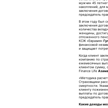
мужчин 45 летнег
накоплений, для м
заключения догов
председатель пра
В этом году был 
заключения догов
количества вклад
женщины, достигш
отложенного пенс
КСЖ «Евразия»
Гу
финансовой незави
и защищает потре
Когда клиент зак
компанию по стра
ежемесячных выпла
клиентом сумму, 
Finance Life
Азама
«Методика расчет
Страховщики расс
смертности. Указа
клиенту пожизненн
выплаты по догово
председатель пра
Какие доходы мо