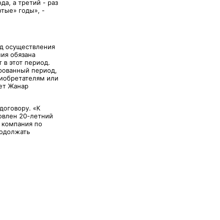
а, а третий - раз
отые» годы», -
од осуществления
ния обязана
 в этот период.
ированный период,
риобретателям или
яет Жанар
договору. «К
овлен 20-летний
о компания по
родолжать