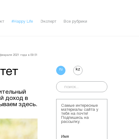
кт
#Happy Life
Эксперт
Все рубрики
февраля 2021 года в 09:51
тет
ru
kz
ительный
й доход в
ываем здесь.
Самые интересные
материалы сайта у
тебя на почте!
Подпишись на
рассылку.
Имя