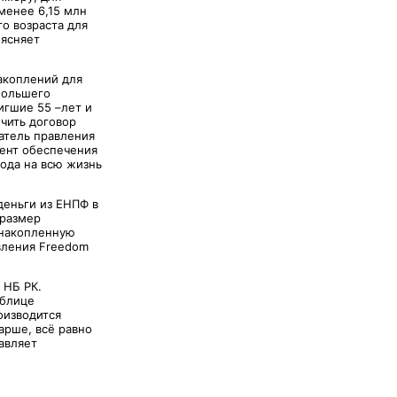
менее 6,15 млн
о возраста для
ъясняет
акоплений для
большего
игшие 55 –лет и
чить договор
атель правления
мент обеспечения
хода на всю жизнь
деньги из ЕНПФ в
 размер
 накопленную
вления Freedom
м НБ РК.
аблице
оизводится
арше, всё равно
авляет