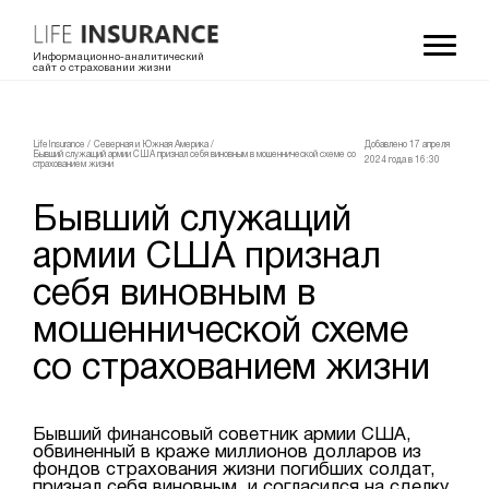
Информационно-аналитический
сайт о страховании жизни
LifeInsurance
/
Северная и Южная Америка
/
Добавлено 17 апреля
Бывший служащий армии США признал себя виновным в мошеннической схеме со
2024 года в 16:30
страхованием жизни
Бывший служащий
армии США признал
себя виновным в
мошеннической схеме
со страхованием жизни
Бывший финансовый советник армии США,
обвиненный в краже миллионов долларов из
фондов страхования жизни погибших солдат,
признал себя виновным, и согласился на сделку