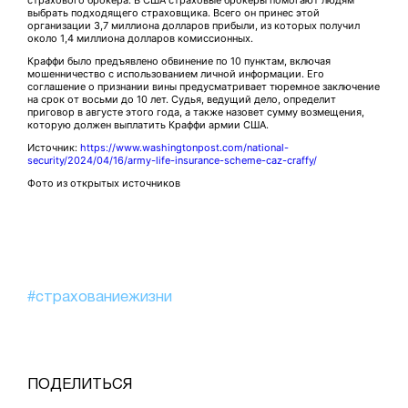
страхового брокера. В США страховые брокеры помогают людям
выбрать подходящего страховщика. Всего он принес этой
организации 3,7 миллиона долларов прибыли, из которых получил
около 1,4 миллиона долларов комиссионных.
Краффи было предъявлено обвинение по 10 пунктам, включая
мошенничество с использованием личной информации. Его
соглашение о признании вины предусматривает тюремное заключение
на срок от восьми до 10 лет. Судья, ведущий дело, определит
приговор в августе этого года, а также назовет сумму возмещения,
которую должен выплатить Краффи армии США.
Источник:
https://www.washingtonpost.com/national-
security/2024/04/16/army-life-insurance-scheme-caz-craffy/
Фото из открытых источников
#страхованиежизни
ПОДЕЛИТЬСЯ