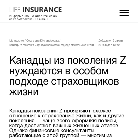
Информационно-аналитический
сайт о страховании жизни
LifeInsurance
/
Северная и Южная Америка
/
Добавлено 16 апреля
Канадцы из поколения Z нуждаются в особом подходе страховщиков жизни
2025 года в 13:52
Канадцы из поколения Z
нуждаются в особом
подходе страховщиков
жизни
Канадцы поколения Z проявляют схожее
отношение к страхованию жизни, как и другие
поколения — чаще всего оформляя полисы,
когда достигают важных жизненных этапов.
Однако финансовые консультанты,
работающие с этой группой — многим из