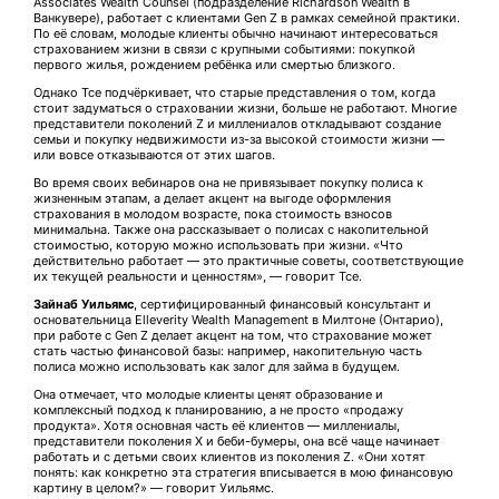
Associates Wealth Counsel (подразделение Richardson Wealth в
Ванкувере), работает с клиентами Gen Z в рамках семейной практики.
По её словам, молодые клиенты обычно начинают интересоваться
страхованием жизни в связи с крупными событиями: покупкой
первого жилья, рождением ребёнка или смертью близкого.
Однако Тсе подчёркивает, что старые представления о том, когда
стоит задуматься о страховании жизни, больше не работают. Многие
представители поколений Z и миллениалов откладывают создание
семьи и покупку недвижимости из-за высокой стоимости жизни —
или вовсе отказываются от этих шагов.
Во время своих вебинаров она не привязывает покупку полиса к
жизненным этапам, а делает акцент на выгоде оформления
страхования в молодом возрасте, пока стоимость взносов
минимальна. Также она рассказывает о полисах с накопительной
стоимостью, которую можно использовать при жизни. «Что
действительно работает — это практичные советы, соответствующие
их текущей реальности и ценностям», — говорит Тсе.
Зайнаб Уильямс
, сертифицированный финансовый консультант и
основательница Elleverity Wealth Management в Милтоне (Онтарио),
при работе с Gen Z делает акцент на том, что страхование может
стать частью финансовой базы: например, накопительную часть
полиса можно использовать как залог для займа в будущем.
Она отмечает, что молодые клиенты ценят образование и
комплексный подход к планированию, а не просто «продажу
продукта». Хотя основная часть её клиентов — миллениалы,
представители поколения X и беби-бумеры, она всё чаще начинает
работать и с детьми своих клиентов из поколения Z. «Они хотят
понять: как конкретно эта стратегия вписывается в мою финансовую
картину в целом?» — говорит Уильямс.