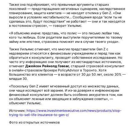
Также она подчёркивает, что привычные аргументы старших
поколений — предотвращение негативных сценариев, наследственное
планирование, защита капитала — не находят отклика у Gen Z. «Они
выросли в условиях нестабильности… Сообщения вроде “если ты не
сделаешь это, будут последствия” не работают — они и так находятся
в постоянном стрессе», — говорит Уильямс.
«Я объясняю иначе: представь, что полис — это письмо любви тем,
кого ты любишь. Если родители выступили поручителями по твоему
займу или ипотеке, страховка поможет им в случае твоего ухода».
Также Уильямс отмечает, что многие представители Gen Z с
недоверием относятся к финансовым учреждениям и перед тем как
обратиться к консультанту, проводят собственное исследование. Но
часто эту информацию они получают из нестандартных источников,
отмечает
Джейсон Рейнолд Говеас
, старший страховой консультант
в онлайн-страховом брокере PolicyAdvisor в Торонто. Хотя
большинство его клиентов — в возрасте от 30 до 50 лет, около 30% —
младше 30.
«Поскольку Gen Z имеет мгновенный доступ ко множеству данных,
они чаще исследуют всё заранее. И из-за доверия к инфлюенсерам
финансовый консультант должен быть особенно аккуратен в том, как
он объясняет ложные или вводящие в заблуждение советы», —
объясняет Уильямс.
Источник:
https://www.investmentexecutive.com/news/products/stop-
trying-to-sell-life-insurance-to-gen-z/
Фото из открытых источников