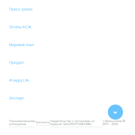
Пресс-релиз
Отчеты КСЖ
Мировой опыт
Продукт
#Happy Life
Эксперт
Пользовательское
Свидетельство о постановке на
LifeInsurance ©
Контакты
соглашение
переучет №KZ53VPY00014983
2017 - 2018