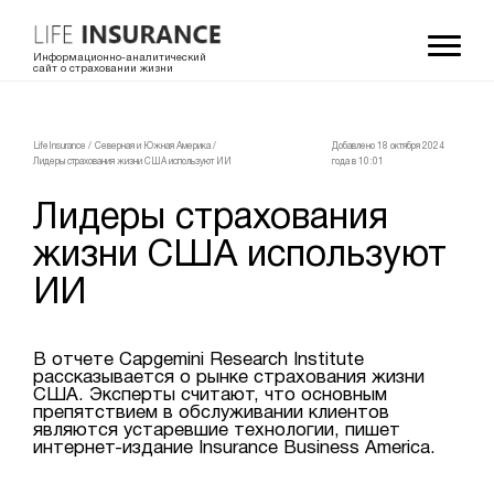
Информационно-аналитический
сайт о страховании жизни
LifeInsurance
/
Северная и Южная Америка
/
Добавлено 18 октября 2024
Лидеры страхования жизни США используют ИИ
года в 10:01
Лидеры страхования
жизни США используют
ИИ
В отчете Capgemini Research Institute
рассказывается о рынке страхования жизни
США. Эксперты считают, что основным
препятствием в обслуживании клиентов
являются устаревшие технологии, пишет
интернет-издание Insurance Business America.