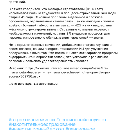
претензий.
В отчёте говорится, что молодые страхователи (18-40 лет)
испытывают больше трудностей в процессе страхования, чем люди
старше 41 года. Основные проблемы: медленное и сложное
оформление, ограниченные каналы связи. Также молодые клиенты
требуют большей гибкости в выплатах — 42% из них недовольны
жёсткими структурами выплат. Страховые компании осознают
необходимость изменений, но лишь 9% внедрили процессы для
персонализированного обслуживания через онлайн-каналы.
Некоторые страховые компании, добившиеся статуса «лучших в
своем классе», начали внедрять технологии ИИ для улучшения
обслуживания клиентов. Эти компании автоматизировали процессы
андеррайтинга и обработки заявок, что ускорило оформление
полисов и повысило удовлетворённость клиентов.
Источник: https://www.insurancebusinessmag.com/au/news/life-
insurance/ai-leaders-in-life-insurance-achieve-higher-growth-nps-
scores-509756.aspx
Фото из открытых источников
#страхованиежизни
#пенсионныйаннуитет
#накопительноестрахование
#инвестиционныйдоход
#пенсионное