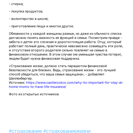
- стирка;
- покупка продуктов;
- волонтерство в школе;
- приготовление пищи и многое другое.
Обязанности у каждой женщины разные, но даже из обычного списка
дел можно понять важность ее функций в семье. Посмотрим правде -
забота о детях это сложная и дорогостоящая работа. Отцу, который
работает полный день, практически невозможно совмещать эти роли,
и отсутствие второго родителя сильно повлияет на семью в
финансовом отношении. В этом случае (не уменьшая чувства потери),
людям будет нужна финансовая поддержка.
«Страхование жизни, должно стать парашютом финансовой
безопасности для близких. Ведь, страхование жизни - это лучший
способ убедиться, что ваша семья защищена», - добавляет
Шелленбергер.
Источник:
https://www.castlerockco.com/why-its-important-for-stay-at-
home-moms-to-have-life-insurance/
Фото из открытых источников
#страхование
#страхованиежизни