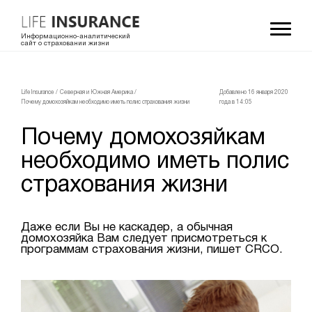
Информационно-аналитический
сайт о страховании жизни
LifeInsurance
/
Северная и Южная Америка
/
Добавлено 16 января 2020
Почему домохозяйкам необходимо иметь полис страхования жизни
года в 14:05
Почему домохозяйкам
необходимо иметь полис
страхования жизни
Даже если Вы не каскадер, а обычная
домохозяйка Вам следует присмотреться к
программам страхования жизни, пишет CRCO.