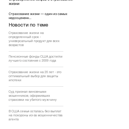
жизни
Страхование жизни — один из самых
недооцененн...
Новости по теме
Страхование жизни на
определенный срок -
универсальный продукт для всех
возрастов
Пенсионные фонды США достигли
лучшего состояния с 2009 года
Страхование жизни на 20 лет - это
оптимальный выбор для защиты
ипотеки
Суд признал виновными
мошенников, оформивших
страховки на убитого мужчину
В США семья осталась без выплат
на похороны из-за мошенничества
агента