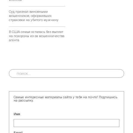
Суд признал виновными
мошенников, оформивших
страховки на убитого мужчину
В США семья осталась без выплат
на похороны из-за мошенничества
агента
Самые интересные материалы сайта у тебя на почте! Подпишись
на рассылку.
Имя
Email