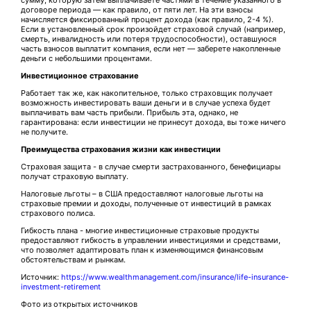
договоре периода — как правило, от пяти лет. На эти взносы
начисляется фиксированный процент дохода (как правило, 2-4 %).
Если в установленный срок произойдет страховой случай (например,
смерть, инвалидность или потеря трудоспособности), оставшуюся
часть взносов выплатит компания, если нет — заберете накопленные
деньги с небольшими процентами.
Инвестиционное страхование
Работает так же, как накопительное, только страховщик получает
возможность инвестировать ваши деньги и в случае успеха будет
выплачивать вам часть прибыли. Прибыль эта, однако, не
гарантирована: если инвестиции не принесут дохода, вы тоже ничего
не получите.
Преимущества страхования жизни как инвестиции
Страховая защита - в случае смерти застрахованного, бенефициары
получат страховую выплату.
Налоговые льготы – в США предоставляют налоговые льготы на
страховые премии и доходы, полученные от инвестиций в рамках
страхового полиса.
Гибкость плана - многие инвестиционные страховые продукты
предоставляют гибкость в управлении инвестициями и средствами,
что позволяет адаптировать план к изменяющимся финансовым
обстоятельствам и рынкам.
Источник:
https://www.wealthmanagement.com/insurance/life-insurance-
investment-retirement
Фото из открытых источников