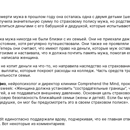
смерти мужа в прошлом году она осталась одна с двумя детьми (ше
лучила значительную сумму по страховому полису мужа, но родст
елиться деньгами с его бабушкой и дедушкой, которые испытываю
а мужа никогда не были близки с их семьей. Они не приехали даже
сстояние, хотя регулярно путешествовали. Они также не проявляли
Теперь они считают, что имеют право на деньги, которые муж оста
гоизме и настаивала, что я должна почтить память мужа, помогая 
- написала женщина.
 не копит деньги на что-то, но направила наследство на страховани
 выплаты, которые покроют расходы на колледж. Часть средств тра
ильности семьи.
физ
, нейропсихолог и директор клиники Comprehend the Mind, пр
sweek: «Женщина должна установить "сострадательные границы", 
тей, а не поддаваться внешнему давлению. Основная цель страхово
совую безопасность ближайшей семьи (жены и детей). Если бы му
дедушке, он мог бы предусмотреть это в своем страховом полисе».
it единогласно поддержали вдову, подчеркивая, что ее главная от
х. Вот некоторые из комментариев: