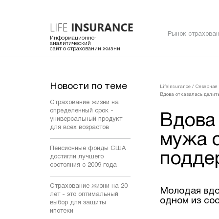
Рынок страхован
Информационно-
аналитический
сайт о страховании жизни
Новости по теме
LifeInsurance
/
Северная
Вдова отказалась делить
Страхование жизни на
определенный срок -
Вдова 
универсальный продукт
для всех возрастов
мужа с
Пенсионные фонды США
подде
достигли лучшего
состояния с 2009 года
Страхование жизни на 20
Молодая вдо
лет - это оптимальный
одном из со
выбор для защиты
ипотеки