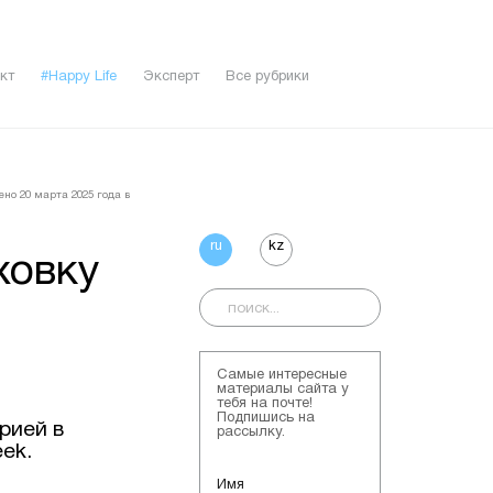
кт
#Happy Life
Эксперт
Все рубрики
ено 20 мартa 2025 года в
ru
kz
ховку
Самые интересные
материалы сайта у
тебя на почте!
Подпишись на
рией в
рассылку.
ek.
Имя