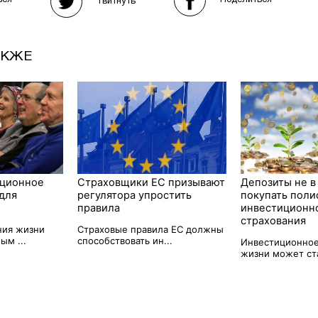
ься
Твитнуть
АКЖЕ
иционное
Страховщики ЕС призывают
Депозиты не в
для
регулятора упростить
покупать поли
правила
инвестиционн
страхования
ния жизни
Страховые правила ЕС должны
ым ...
способствовать ин...
Инвестиционное
жизни может стат