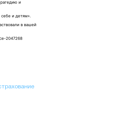
трагедию и
 себе и детям».
частвовали в вашей
nce-2047268
страхование