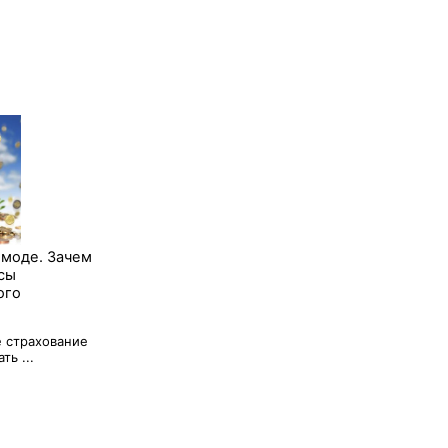
 моде. Зачем
сы
ого
 страхование
ь ...