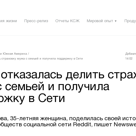
ия жизни
Пресс-релиз
Отчеты КСЖ
Мировой опыт
Проду
▼
 и Южная Америка
/
Добавл
 страховку мужа с семьей и получила поддержку в Сети
14:02
отказалась делить стра
 семьей и получила
ржку в Сети
ва, 35-летняя женщина, поделилась своей исто
обществ социальной сети Reddit, пишет Newswe