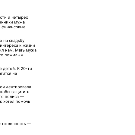
сти и четырех
венники мужа
т финансовые
 на свадьбу,
 интереса к жизни
вил нам. Мать мужа
его пожилым
е детей. К 20-ти
тится на
окомментировала
чтобы защитить
го полиса —
ж хотел помочь
ветственность —