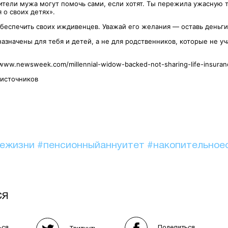
ители мужа могут помочь сами, если хотят. Ты пережила ужасную 
 о своих детях».
обеспечить своих иждивенцев. Уважай его желания — оставь деньги
азначены для тебя и детей, а не для родственников, которые не у
/www.newsweek.com/millennial-widow-backed-not-sharing-life-insura
 источников
иежизни
#пенсионныйаннуитет
#накопительное
СЯ
Поделиться