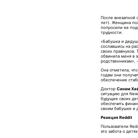
После внезапной 
лет). Женщина по
попросили ее под
трудности.
«Бабушка и дедушк
сославшись на ра
своих правнуков. 
обвинила меня в э
родственникам», 
Она отметила, что
годам они получат
обеспечение стаб
Доктор
Санам Ха
ситуацию для New
будущее своих де
обеспечить финан
своим бабушке и 
Реакция Reddit
Пользователи Redd
это забота о детя