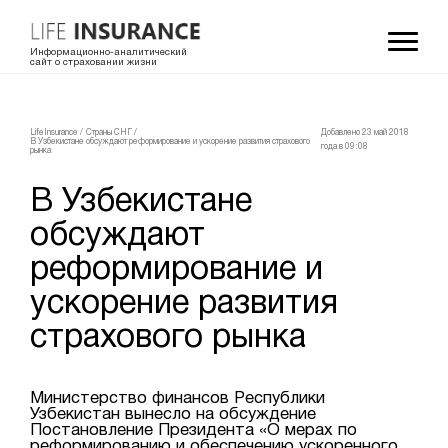
Информационно-аналитический
сайт о страховании жизни
LifeInsurance
/
Страны СНГ
/
Добавлено 23 май 2018
В Узбекистане обсуждают реформирование и ускорение развития страхового
года в 09:08
рынка
В Узбекистане
обсуждают
реформирование и
ускорение развития
страхового рынка
Министерство финансов Республики
Узбекистан вынесло на обсуждение
Постановление Президента «О мерах по
реформированию и обеспечению ускоренного