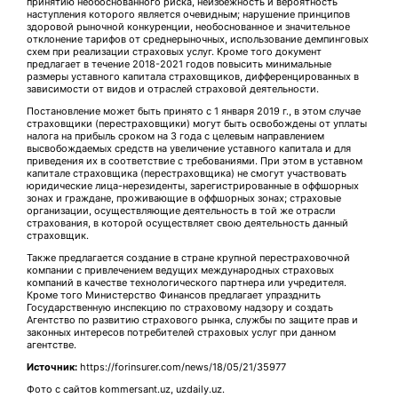
принятию необоснованного риска, неизбежность и вероятность
наступления которого является очевидным; нарушение принципов
здоровой рыночной конкуренции, необоснованное и значительное
отклонение тарифов от среднерыночных, использование демпинговых
схем при реализации страховых услуг. Кроме того документ
предлагает в течение 2018-2021 годов повысить минимальные
размеры уставного капитала страховщиков, дифференцированных в
зависимости от видов и отраслей страховой деятельности.
Постановление может быть принято с 1 января 2019 г., в этом случае
страховщики (перестраховщики) могут быть освобождены от уплаты
налога на прибыль сроком на 3 года с целевым направлением
высвобождаемых средств на увеличение уставного капитала и для
приведения их в соответствие с требованиями. При этом в уставном
капитале страховщика (перестраховщика) не смогут участвовать
юридические лица-нерезиденты, зарегистрированные в оффшорных
зонах и граждане, проживающие в оффшорных зонах; страховые
организации, осуществляющие деятельность в той же отрасли
страхования, в которой осуществляет свою деятельность данный
страховщик.
Также предлагается создание в стране крупной перестраховочной
компании с привлечением ведущих международных страховых
компаний в качестве технологического партнера или учредителя.
Кроме того Министерство Финансов предлагает упразднить
Государственную инспекцию по страховому надзору и создать
Агентство по развитию страхового рынка, службы по защите прав и
законных интересов потребителей страховых услуг при данном
агентстве.
Источник:
https://forinsurer.com/news/18/05/21/35977
Фото с сайтов kommersant.uz, uzdaily.uz.