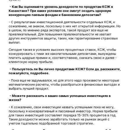
- Как Вы оцениваете уровень доходности по продуктам КСЖ в
Казахстане? При каких условиях они смогут создать здоровую
конкуренцию паевым фондам и банковским депозитам?
- С результатами инвестиционной деятельности отдельных КСЖ, к
сожалению, не знаком, поскольку о них нет открытой информации. Но
в целом, по мнению ряда экспертов, такой продукт все еще не
привлекательный. Для повышения привлекательности не хватает
других инструментов защиты, таких, как гарантирование страховых
выплат.
Сегодня также в условиях высоких процентных ставок, КСЖ, чтобы
конкурировать с теми же накопительными депозитами, вынуждены
платить щедрые премии и, соответственно, снижать свою и далее -
клиентскую норму прибыли.
- Пользуетесь ли Вы лично продуктами КСЖ? Если да, расскажите,
пожалуйста, подробнее.
- Пока еще не задумывался, но для этого надо произвести некоторые
математические расчеты, чтобы разобраться в финансовых выгодах и
выбрать лучший продукт.
- Можете рассказать о ваших самых успешных инвестициях в
жизни?
- К сожалению, свои инвестиции назвать успешными пока не могу,
поскольку я консервативный и пассивный инвестор. Норма прибыли
для таких инвестиций составляет порядка 15-30% процентов в год.
Такие доходности можно заработать только на рынках акций с
учетом тщательно подобранной торговой стратегии.