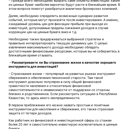
- Прежде всего необходимо выбрать сами объекты инвестиций: какие
из ценных бумаг наиболее вероятно будут расти в ближайшее время. В
этом вопросе помогут разобраться аналитики брокерских компаний.
Далее, необходимо определить возможные сценарии развития
событий, которые могут произойти после инвестирования. А именно,
ожидаемый уровень цен для фиксации прибыли при выходе из
инвестиций, допускаемые пределы снижения доходов в случае
коррекции цен на ценные бумаги вниз и т.д.
Необходимо также придерживаться выбранной стратегии и
правильно интерпретировать текущую динамику цен. С целью
извлечения максимального дохода необходимо обладать
достаточными финансовыми ресурсами, которые вы не собираетесь в
ближайшее время отзывать.
- Рассматриваете ли Вы страхование жизни в качестве хорошего
инструмента для инвестиций?
- Страхование жизни – популярный на развитых рынках инструмент
сбережения и обеспечения пенсионной старости. Там такой
инструмент довольно популярен в силу общей финансовой
грамотности населения и относительно финансовой
самостоятельности и независимости от поддержки со стороны
близких и родственников. Если рассмотреть ситуацию в Республике
Казахстан, то здесь много неопределенности.
В первом приближении его можно назвать простым и понятным
инструментом для накопления и сбережения, это также страховая
защита от потери доходов.
Как работник из финансовой и инвестиционной сферы со стажем
более 20 лет я самостоятельно инвестирую исключительно в ценные
бумаги.