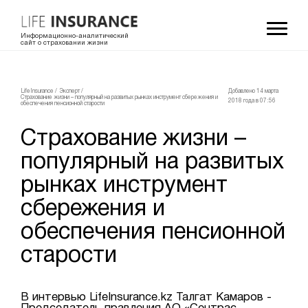
Информационно-аналитический
сайт о страховании жизни
LifeInsurance
/
Эксперт
/
Добавлено 14 мартa
Страхование жизни – популярный на развитых рынках инструмент сбережения и
2018 года в 07:56
обеспечения пенсионной старости
Страхование жизни –
популярный на развитых
рынках инструмент
сбережения и
обеспечения пенсионной
старости
В интервью LifeInsurance.kz Талгат Камаров -