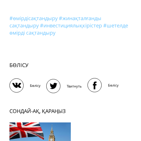
#өмірдісақтандыру
#жинақталғанды
сақтандыру
#инвестициялықкірістер
#шетелде
өмірді сақтандыру
БӨЛІСУ
Бөлісу
Бөлісу
Твитнуть
СОНДАЙ-АҚ, ҚАРАҢЫЗ