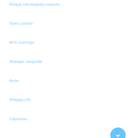
Өмірді сақтандыру нарығы
Пресс-релиз
ӨСК есептері
Әлемдік тәжірибе
Өнім
#Happy Life
Сарапшы