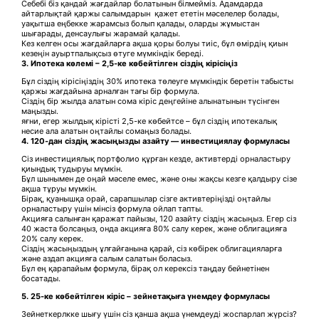
Себебі біз қандай жағдайлар болатынын білмейміз. Адамдарда
айтарлықтай қаржы салымдарын қажет ететін мәселелер болады,
уақытша еңбекке жарамсыз болып қалады, оларды жұмыстан
шығарады, денсаулығы жарамай қалады.
Кез келген осы жағдайларға ақша қоры болуы тиіс, бұл өмірдің қиын
кезеңін ауыртпалықсыз өтуге мүмкіндік береді.
3.
Ипотека көлемі
–
2,5-ке көбейтілген сіздің кірісіңіз
Бұл сіздің кірісіңіздің 30% ипотека төлеуге мүмкіндік беретін табысты
қаржы жағдайына арналған тағы бір формула.
Сіздің бір жылда алатын сома кіріс деңгейіне алынатынын түсінген
маңызды.
яғни, егер жылдық кірісті 2,5-ке көбейтсе – бұл сіздің ипотекалық
несие ала алатын оңтайлы сомаңыз болады.
4. 120-дан сіздің жасыңызды азайту —
инвестициялау
формула
сы
Сіз инвестициялық портфолио құрған кезде, активтерді орналастыру
қиындық тудыруы мүмкін.
Бұл шынымен де оңай мәселе емес, және оны жақсы кезге қалдыру сізе
ақша тұруы мүмкін.
Бірақ, қуанышқа орай, сарапшылар сізге активтеріңізді оңтайлы
орналастыру үшін мінсіз формула ойлап тапты.
Акцияға салынған қаражат пайызы, 120 азайту сіздің жасыңыз. Егер сіз
40 жаста болсаңыз, онда акцияға 80% салу керек, және облигацияға
20% салу керек.
Сіздің жасыңыздың ұлғайғанына қарай, сіз көбірек облигацияларға
және аздап акцияға салым салатын боласыз.
Бұл ең қарапайым формула, бірақ ол керексіз таңдау бейнетінен
босатады.
5.
25-ке көбейтілген кіріс
–
зейнетақыға үнемдеу
формула
сы
Зейнеткерлкке шығу үшін сіз қанша ақша үнемдеуді жоспарлап жүрсіз?