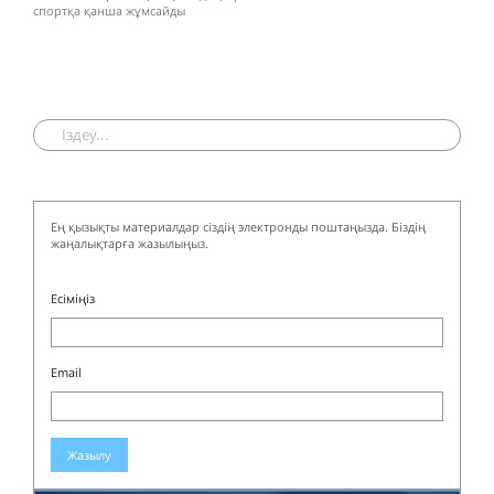
спортқа қанша жұмсайды
Ең қызықты материалдар сіздің электронды поштаңызда. Біздің
жаңалықтарға жазылыңыз.
Есіміңіз
Email
Жазылу