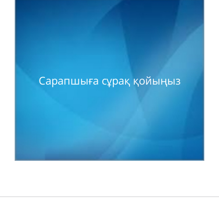
Сарапшыға сұрақ қойыңыз