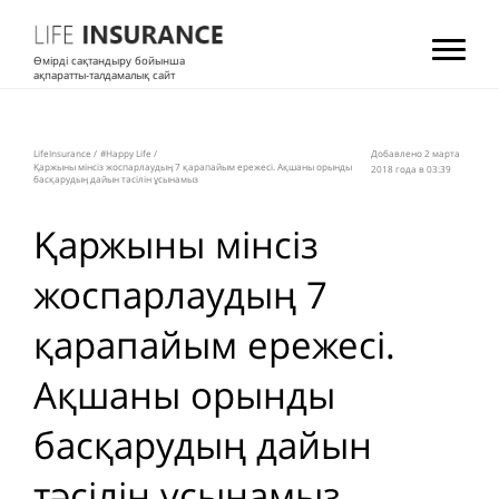
Өмірді сақтандыру бойынша
ақпаратты-талдамалық сайт
LifeInsurance
/
#Happy Life
/
Добавлено 2 мартa
Қаржыны мінсіз жоспарлаудың 7 қарапайым ережесі. Ақшаны орынды
2018 года в 03:39
басқарудың дайын тәсілін ұсынамыз
Қаржыны мінсіз
жоспарлаудың 7
қарапайым ережесі.
Ақшаны орынды
басқарудың дайын
тәсілін ұсынамыз