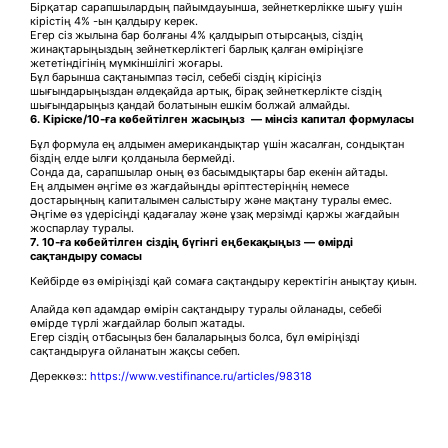
Бірқатар сарапшылардың пайымдауынша, зейнеткерлікке шығу үшін
кірістің 4% -ын қалдыру керек.
Егер сіз жылына бар болғаны 4% қалдырып отырсаңыз, сіздің
жинақтарыңыздың зейнеткерліктегі барлық қалған өміріңізге
жететіндігінің мүмкіншілігі жоғары.
Бұл барынша сақтанымпаз тәсіл, себебі сіздің кірісіңіз
шығындарыңыздан әлдеқайда артық, бірақ зейнеткерлікте сіздің
шығындарыңыз қандай болатынын ешкім болжай алмайды.
6.
Кіріске/10-ға көбейтілген жасыңыз
—
мінсіз капитал
формула
сы
Бұл формула ең алдымен американдықтар үшін жасалған, сондықтан
біздің елде ылғи қолданыла бермейді.
Сонда да, сарапшылар оның өз басымдықтары бар екенін айтады.
Ең алдымен әңгіме өз жағдайыңды әріптестеріңнің немесе
достарыңның капиталымен салыстыру және мақтану туралы емес.
Әңгіме өз үдерісіңді қадағалау және ұзақ мерзімді қаржы жағдайын
жоспарлау туралы.
7.
10-ға көбейтілген сіздің бүгінгі еңбекақыңыз
—
өмірді
сақтандыру сомасы
Кейбірде өз өміріңізді қай сомаға сақтандыру керектігін анықтау қиын.
Алайда көп адамдар өмірін сақтандыру туралы ойланады, себебі
өмірде түрлі жағдайлар болып жатады.
Егер сіздің отбасыңыз бен балаларыңыз болса, бұл өміріңізді
сақтандыруға ойланатын жақсы себеп.
Дереккөз::
https://www.vestifinance.ru/articles/98318