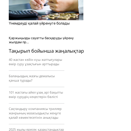
Үнемдеуді қалай үйренуге болады
Қаржыңызды сауатты басқаруды үйрену
жылдам пр...
Тақырып бойынша жаңалықтар
40 жастан кейін күш жаттығулары
өмір сүру ұзақтығын арттырады
Балаңыздың жазғы демалысы
қанша тұрады?
101 жастағы әйел ұзақ әрі бақытты
өмір сүрудің кеңестерін бөлісті
Сақтандыру компаниясы триллер
жанрының мазасыздықты жеңуге
қалай көмектесетінін анықтады
2025 жылы ересек қазақстандықтар