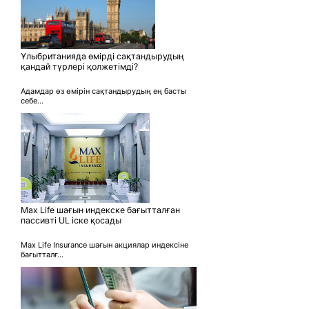
Ұлыбританияда өмірді сақтандырудың
қандай түрлері қолжетімді?
Адамдар өз өмірін сақтандырудың ең басты
себе...
Max Life шағын индекске бағытталған
пассивті UL іске қосады
Max Life Insurance шағын акциялар индексіне
бағытталғ...