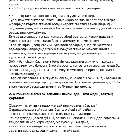
(мысалы, зейнеткерлікке шығу) немесе берешекті төлеуге жіберу
керек.
• 30% - бұл тұрғын үйге кететін ең көп сома болуы керек.
• Кірістің 50%-ын қалған басқасына жұмсауға болады.
Түрлі қажеттіліктерге кететін шығындар сомасын бөлу тәртібі дәл
жоғарыда көрсетілгендей болуы керектігін атап өткен маңызды:
алдымен үнемдейміз немесе берешекті өтейміз және содан кейін ғана
басқасына жұмсаймыз.
Бұл ереже салауатты қаржылық өмірді сақтауға және қаржылық
мақсаттарға жетуге, одан басқа, үнемдеуге көмектеседі.
Егер сіз кірісіңіздің 20%-ын үнемдей алсаңыз, онда сіз көптеген
адамдардан әлдеқайда табыстырақсыз және өз мақсатыңызға
жақынсыз, себебі көп адамдар ақша үнемдей де алмайды, тіпті ол
туралы ойланбайды да.
30% - бұл сіздің баспанаға бөлетін қаражатыңыз, яғни ол жалдау
немесе ипотека болсын. Егер сіз осы қатынасты ұстансаңыз, онда бұл
басқа шығындарды онша шектемеуге мүмкіндік беретін, оңтайлы
шешімге айналады.
Егер сіз баспанаға 31% жұмсай алсаңыз, онда сіз осы 1%-ды басқаның
есебінен алатыныңызды түсінуіңіз керек. Сіз оны не үнемдеудің 20%-
ынан немесе басқа шығынның 50%-ынан шегересіз.
2.
6-ға көбейтілген ай сайынғы шығындар – бұл сіздің сақтық
қорыңыз
Сізде күтпеген шығындар жағдайына қорыңыз бар ма?
Сарапшылардың айтуынша, бұл қор сіздің ай сайынғы
шығындарыңыздың алты есе сомасын құрауы керек.
кейбіреулердің есептеуінше, сомасы 12 айдағы шығындар сомасына
тең болатын қор құру керек, біреулер үш ай дейді.
кез келген жағдайда, қаржы жоспарлау саласындағы барлық
сарапшылар бұл қордың қажеттігін айтады.