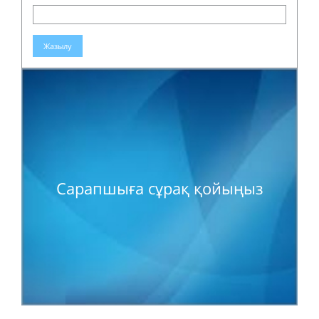
Жазылу
Сарапшыға сұрақ қойыңыз