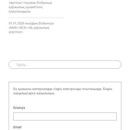
төртінші тоқсаны бойынша
қаржылық қызметінің
қорытындысы
01.01.2026 жылдың бойынша
«МАК» ӨCК» АҚ қаржылық
есептілігі
Ең қызықты материалдар сіздің электронды поштаңызда. Біздің
жаңалықтарға жазылыңыз.
Есіміңіз
Email