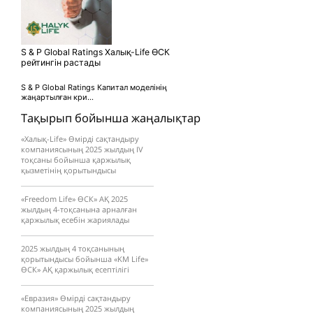
S & P Global Ratings Халық-Life ӨСК
рейтингін растады
S & P Global Ratings Капитал моделінің
жаңартылған кри...
Тақырып бойынша жаңалықтар
«Халық-Life» Өмірді сақтандыру
компаниясының 2025 жылдың IV
тоқсаны бойынша қаржылық
қызметінің қорытындысы
«Freedom Life» ӨСК» АҚ 2025
жылдың 4-тоқсанына арналған
қаржылық есебін жариялады
2025 жылдың 4 тоқсанының
қорытындысы бойынша «KM Life»
ӨCК» АҚ қаржылық есептілігі
«Евразия» Өмірді сақтандыру
компаниясының 2025 жылдың