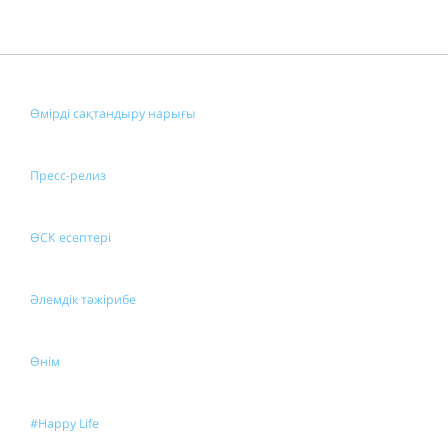
Өмірді сақтандыру нарығы
Пресс-релиз
ӨСК есептері
Әлемдік тәжірибе
Өнім
#Happy Life