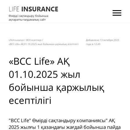
Өмірді сақтандыру бойынша
ақпаратты-талдамалық сайт
LifeInsurance
/
ӨСК есептері
/
Добавлено 13 октября 2025
«BCC Life» АҚ 01.10.2025 жыл бойынша қаржылық есептілігі
года в 12:49
«BCC Life» АҚ
01.10.2025 жыл
бойынша қаржылық
есептілігі
"BCC Life" Өмірді сақтандыру компаниясы" АҚ
2025 жылғы 1 қазандағы жағдай бойынша пайда