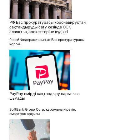
РФ Бас прокуратурасы коронавирустан
сақтандыруды сату кезінде ӨСК
алаяқтық әрекеттеріне күдікті
Ресей Федерациясының Бас прокуратурасы
корон...
PayPay өмірді сақтандыру нарығына
шығады
SoftBank Group Corp. құрамына кіретін,
смартфон арқылы ...