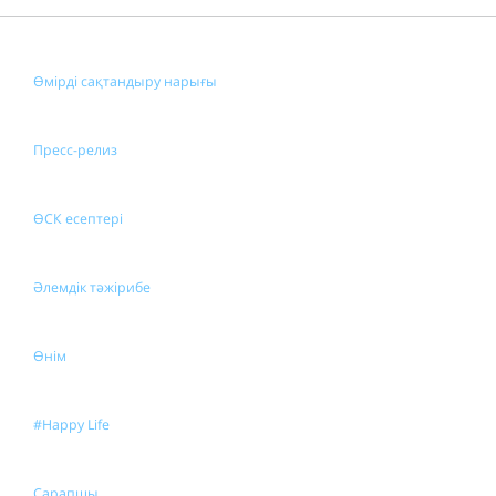
Өмірді сақтандыру нарығы
Пресс-релиз
ӨСК есептері
Әлемдік тәжірибе
Өнім
#Happy Life
Сарапшы