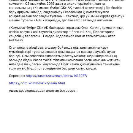
компания 02 қыркүйек 2019 жылғы акционерлерінің жалпы
жиналысының «Коммеск-Өмiр» СК» АҚ тиесілі активтердің бір бөлігін
беру арқылы «өмірді сақтандыру» саласында қызметті жүзеге
асыратын еншілес заңды тұлғаны – сақтандыру ұйымын құруға қатысу»
шешімі туралы KASE хабарлады, деп kase.kz.сайтында айтылған.
«Коммеск-Өмiр» СК» АҚ басқарма төрағасы Олег Ханин , компанияның
негізін салушы әрі тәуелсіз директор - Евгений Кан, Директорлар
кеңесінің төрағасы - Ельдар Абдразаков болып табылатынын атап
айтамыз.
Оған қоса, өмірді сақтандыру бойынша осы компанияны құру
мүмкіндіктері туралы ақпарат осы жазда-ақ нарықта ауызба ауыз
берілді. Осы себеппен ақпаратты растау мақсатында шілде айының
басында біздің баспа тиісті тілекпен компания басшылығына жүгінген.
Алайда өзінің ресми жауабында Олег Ханин қызығушылық танытқаны
үшін алғыс білдіріп, түсіндірмені беруден қалыс қалды.
Дереккөз:
https://kase.kz/ru/news/show/1412977/
https://corp.kommesk.kz/team.html
Ашық дереккөздерден алынған фотосурет.