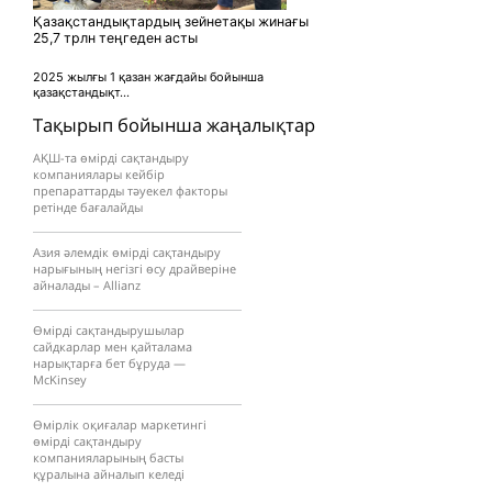
Қазақстандықтардың зейнетақы жинағы
25,7 трлн теңгеден асты
2025 жылғы 1 қазан жағдайы бойынша
қазақстандықт...
Тақырып бойынша жаңалықтар
АҚШ-та өмірді сақтандыру
компаниялары кейбір
препараттарды тәуекел факторы
ретінде бағалайды
Азия әлемдік өмірді сақтандыру
нарығының негізгі өсу драйверіне
айналады – Allianz
Өмірді сақтандырушылар
сайдкарлар мен қайталама
нарықтарға бет бұруда —
McKinsey
Өмірлік оқиғалар маркетингі
өмірді сақтандыру
компанияларының басты
құралына айналып келеді