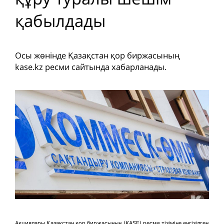
қабылдады
Осы жөнінде Қазақстан қор биржасының
kase.kz ресми сайтында хабарланады.
Акциялары Қазақстан қор биржасының (KASE) ресми тізіміне енгізілген