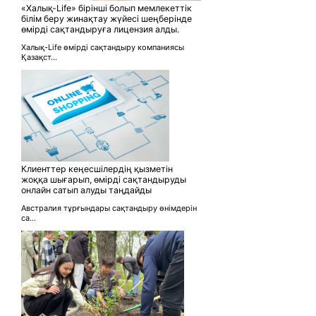
«Халық-Life» бірінші болып мемлекеттік
білім беру жинақтау жүйесі шеңберінде
өмірді сақтандыруға лицензия алды.
Халық-Life өмірді сақтандыру компаниясы
Қазақст...
Клиенттер кеңесшілердің қызметін
жоққа шығарып, өмірді сақтандыруды
онлайн сатып алуды таңдайды
Австралия тұрғындары сақтандыру өнімдерін
са...