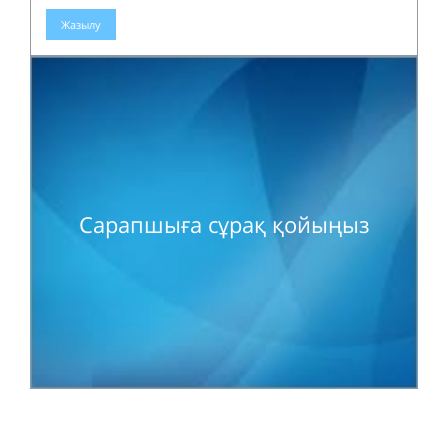
Жазылу
Сарапшыға сұрақ қойыңыз