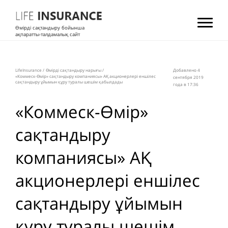
Өмірді сақтандыру бойынша
ақпаратты-талдамалық сайт
LifeInsurance
/
Өмірді сақтандыру нарығы
/
Добавлено 4
«Коммеск-Өмiр» сақтандыру компаниясы» АҚ акционерлері еншілес
сентября 2019
сақтандыру ұйымын құру туралы шешім қабылдады
года в 17:36
«Коммеск-Өмiр»
сақтандыру
компаниясы» АҚ
акционерлері еншілес
сақтандыру ұйымын
құру туралы шешім