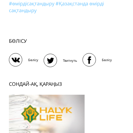
#өмірдісақтандыру
#Қазақстанда өмірді
сақтандыру
БӨЛІСУ
Бөлісу
Бөлісу
Твитнуть
СОНДАЙ-АҚ, ҚАРАҢЫЗ