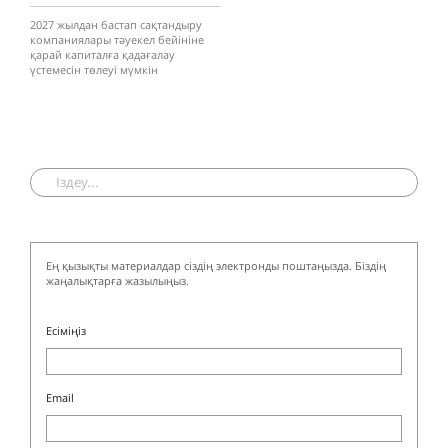
2027 жылдан бастап сақтандыру
компаниялары тәуекел бейініне
қарай капиталға қадағалау
үстемесін төлеуі мүмкін
Ең қызықты материалдар сіздің электронды поштаңызда. Біздің
жаңалықтарға жазылыңыз.
Есіміңіз
Email