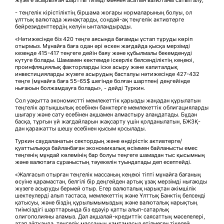
- теңгелік кірістіліктің біршама жоғары нормаларының болуы, ол
ұлттық валютада жинақтарды, сондай-ақ теңгелік активтерге
бейрезиденттердің келуін ынталандырады.
«Нәтижесінде біз 420 теңге аясында бағамды ұстап тұруды көріп
отырмыз. Мұнайға баға одан әрі өскен жағдайда қысқа мерзімді
кезеңде 415-417 теңгеге дейін баяу және құбылмалы бекемденуді
күтуге болады. Шамамен көктемде іскерлік белсенділіктің кеңеюі,
проинфляциялық факторларды іске асыру және капиталдық
инвестицияларды жүзеге асырудың басталуы нәтижесінде 427-432
теңге (мұнайға баға 55-65$ шегінде болған шартпен) деңгейінде
нығаюын болжамдауға болады», - дейді Туркин.
Сол уақытта экономистті мемлекеттік қарызды жаңадан құрылатын
теңгелік артықшылық есебінен банктерге мемлекеттік облигацияларды
шығару және сату есебінен ақшамен алмастыру алаңдатады. Бұдан
басқа, тұрғын үй жағдайларын жақсарту үшін қолданылатын, БЖЗҚ-
дан қаражатты шешу есебінен қысым қосылады.
Туркин саудаланатын сектордың және өндірістік активтерге/
қуаттылыққа байланбаған экономикалық өсіммен байланысты емес
теңгенің мұндай көлемінің бар болуы теңгеге шамадан тыс қысымның
және валютаға сұраныстың тәуекелін туындатады деп есептейді.
«Жалғасып отырған теңгелік массаның кеңеюі тіпті мұнайға бағаның
өсуіне қарамастан, белгілі бір деңгейден артық ұзақ мерзімді нығаюды
жүзеге асыруды бермей отыр. Егер валюталық нарықтан әкімшілік
шектеулерді алып тастаса, мемлекеттің және Ұлттық Банктің белсенді
қатысуы, және біздің құрылымымыздың және валюталық нарықтың
тиімсіздігі шарттарында біз едәуір қатты алып-сатарлық
олигополияны аламыз. Дәл ақшалай-кредиттік саясаттың мәселелері,
атап айтқанда, теңгелік массаның қамтамасыз етілмеген тікелей