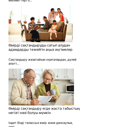
мәліметтері б...
Өмірді сақтандыруды сатып алудан
адамдарды тежейтін аңыз әңгімелер
Сақтандыру жазатайым оқиғалардан, дүлей
апатт...
Өмірді сақтандыру егде жаста табыстың
негізгі көзі болуы мүмкін
Індет бізді талассыз өмір және денсаулық
секі...