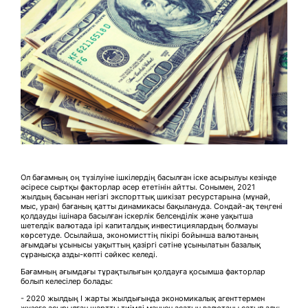
Ол бағамның оң түзілуіне ішкілердің басылған іске асырылуы кезінде
әсіресе сыртқы факторлар әсер ететінін айтты. Сонымен, 2021
жылдың басынан негізгі экспорттық шикізат ресурстарына (мұнай,
мыс, уран) бағаның қатты динамикасы бақылануда. Сондай-ақ теңгені
қолдауды ішінара басылған іскерлік белсенділік және уақытша
шетелдік валютада ірі капиталдық инвестициялардың болмауы
көрсетуде. Осылайша, экономисттің пікірі бойынша валютаның
ағымдағы ұсынысы уақыттың қазіргі сәтіне ұсынылатын базалық
сұранысқа азды-көпті сәйкес келеді.
Бағамның ағымдағы тұрақтылығын қолдауға қосымша факторлар
болып келесілер болады:
- 2020 жылдың I жарты жылдығында экономикалық агенттермен
жүзеге асырылған шартты тиімді мәннен асатын валютаны сатып алу;