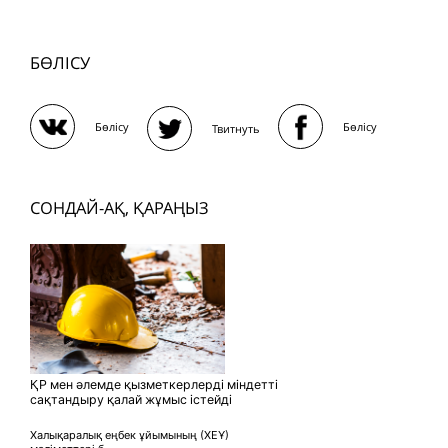
БӨЛІСУ
Бөлісу
Бөлісу
Твитнуть
СОНДАЙ-АҚ, ҚАРАҢЫЗ
ҚР мен әлемде қызметкерлерді міндетті
сақтандыру қалай жұмыс істейді
Халықаралық еңбек ұйымының (ХЕҰ)