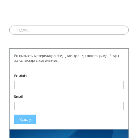
Ең қызықты материалдар сіздің электронды поштаңызда. Біздің
жаңалықтарға жазылыңыз.
Есіміңіз
Email
Жазылу