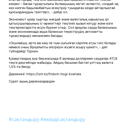
кеңеюі – бағам тұрақтылығы болмауының негізгі аспектісі, сондай-ақ
кез-келген бақыланбайтын есеңгіреу туындаған кезде айтарлықтай
құнсызданудың триггері», - дейді ол.
Экономист қазір сыртқы жағдай және валюталық нарықтың ірі
қатысушыларының іс-әрекеттері теңгелік қызып кетуді және өзге
теңгерімсіздіктің өсуін бүркеп отыр. Сол арқылы сауда балансының
және экономикада ақша балансын теңестірудің автоматты
тұрақтандыру механизмін басады.
«Осылайша, ерте ме кеш пе тым сығылған серіппе атуы тиіс болады
немесе оның бірқалыпты әлсіреуін жүзеге асыру қажет», - деп
түйіндейді Туркин.
Қазақстандық қор биржасында 9 ақпанда доллармен саудалар 417,8
теңге деңгейінде жабылды. Айдың басынан бастап ұлттық валюта
1,5%-ға бекіді.
Дереккөзі: https://lsm.kz/fridom-itogi-kvartala
Сурет ашық дереккөздерден
#сақтандыру
#өмірдісақтандыру