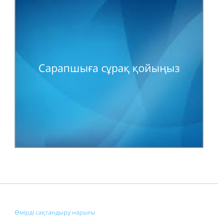
Сарапшыға сұрақ қойыңыз
Өмірді сақтандыру нарығы