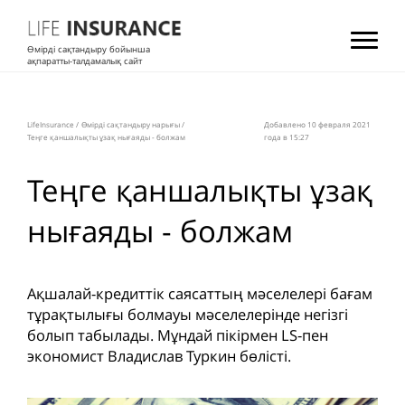
Өмірді сақтандыру бойынша
ақпаратты-талдамалық сайт
LifeInsurance
/
Өмірді сақтандыру нарығы
/
Добавлено 10 февраля 2021
Теңге қаншалықты ұзақ нығаяды - болжам
года в 15:27
Теңге қаншалықты ұзақ
нығаяды - болжам
Ақшалай-кредиттік саясаттың мәселелері бағам
тұрақтылығы болмауы мәселелерінде негізгі
болып табылады. Мұндай пікірмен LS-пен
экономист Владислав Туркин бөлісті.