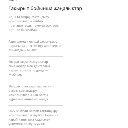
Тақырып бойынша жаңалықтар
АҚШ-та өмірді сақтандыру
компаниялары кейбір
препараттарды тәуекел факторы
ретінде бағалайды
Азия әлемдік өмірді сақтандыру
нарығының негізгі өсу драйверіне
айналады – Allianz
Өмірді сақтандырушылар
сайдкарлар мен қайталама
нарықтарға бет бұруда —
McKinsey
Өмірлік оқиғалар маркетингі
өмірді сақтандыру
компанияларының басты
құралына айналып келеді
2027 жылдан бастап сақтандыру
компаниялары тәуекел бейініне
қарай капиталға қадағалау
үстемесін төлеуі мүмкін