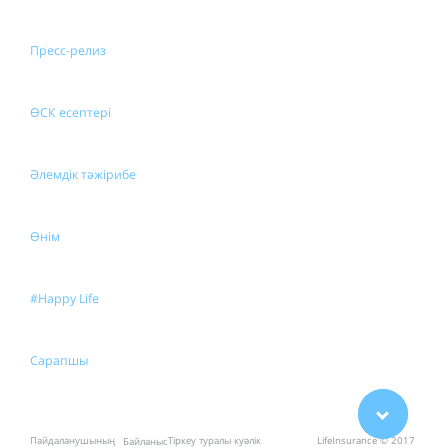
Пресс-релиз
ӨСК есептері
Әлемдік тәжірибе
Өнім
#Happy Life
Сарапшы
Пайдаланушының
Тіркеу туралы куәлік
LifeInsurance © 2017
Байланыс