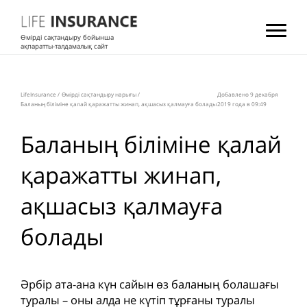
Өмірді сақтандыру бойынша
ақпаратты-талдамалық сайт
LifeInsurance
/
Өмірді сақтандыру нарығы
/
Добавлено 9 декабря
Баланың біліміне қалай қаражатты жинап, ақшасыз қалмауға болады
2019 года в 09:49
Баланың біліміне қалай
қаражатты жинап,
ақшасыз қалмауға
болады
Әрбір ата-ана күн сайын өз баланың болашағы
туралы – оны алда не күтіп тұрғаны туралы