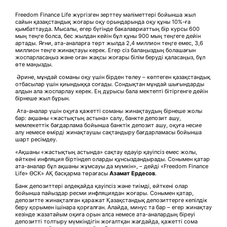
Freedom Finance Life жүргізген зерттеу мәліметтері бойынша жыл
сайын қазақстандық жоғары оқу орындарында оқу құны 10%-ға
қымбаттауда. Мысалы, егер бүгінде бакалавриаттың бір курсы 600
мың теңге болса, бес жылдан кейін бұл құны 900 мың теңгеге дейін
артады. Яғни, ата-аналарға төрт жылда 2,4 миллион теңге емес, 3,6
миллион теңге жинақтауы керек. Егер сіз балаңыздың болашағын
жоспарласаңыз және оған жақсы жоғары білім беруді қаласаңыз, бұл
өте маңызды.
Әрине, мұндай соманы оқу үшін бірден төлеу – көптеген қазақстандық
отбасылар үшін қиындыққа соғады. Сондықтан мұндай шығындарды
алдын ала жоспарлау керек. Ең дұрысы бала мектепті бітіргенге дейін
бірнеше жыл бұрын.
Ата-аналар үшін оқуға қажетті соманы жинақтаудың бірнеше жолы
бар: ақшаны «жастықтың астына» салу, банкте депозит ашу,
мемлекеттік бағдарлама бойынша банктік депозит ашу, оқуға несие
алу немесе өмірді жинақтаушы сақтандыру бағдарламасы бойынша
шарт ресімдеу.
«Ақшаны «жастықтың астында» сақтау едәуір қауіпсіз емес жолы,
өйткені инфляция біртіндеп оларды құнсыздандырады. Сонымен қатар
ата-аналар бұл ақшаны жұмсауы да мүмкін», – дейді «Freedom Finance
Life» ӨСК» АҚ басқарма төрағасы
Азамат Ердесо
в
.
Банк депозиттері әлдеқайда қауіпсіз және тиімді, өйткені олар
бойынша пайыздар ресми инфляциядан жоғары. Сонымен қатар,
депозитте жинақталған қаражат Қазақстандық депозиттерге кепілдік
беру қорымен ішінара қорғалған. Алайда, минус та бар – егер жинақтау
кезінде жазатайым оқиға орын алса немесе ата-аналардың біреуі
депозитті толтыру мүмкіндігін жоғалтқан жағдайда, қажетті сома