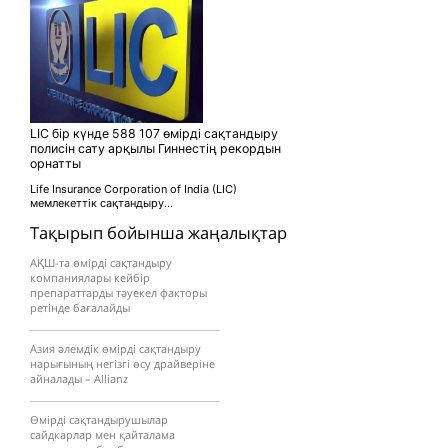
LIC бір күнде 588 107 өмірді сақтандыру
полисін сату арқылы Гиннестің рекордын
орнатты
Life Insurance Corporation of India (LIC)
мемлекеттік сақтандыру...
Тақырып бойынша жаңалықтар
АҚШ-та өмірді сақтандыру
компаниялары кейбір
препараттарды тәуекел факторы
ретінде бағалайды
Азия әлемдік өмірді сақтандыру
нарығының негізгі өсу драйверіне
айналады – Allianz
Өмірді сақтандырушылар
сайдкарлар мен қайталама