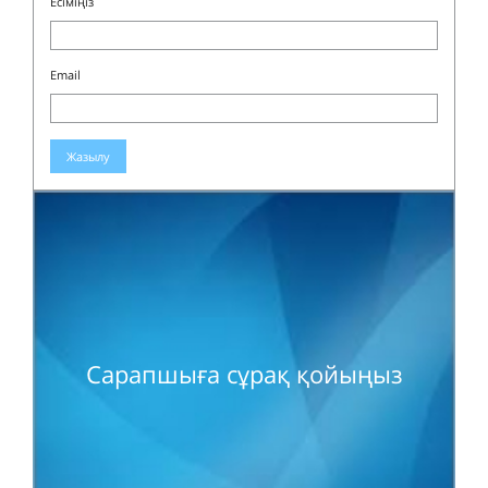
Есіміңіз
Email
Жазылу
Сарапшыға сұрақ қойыңыз