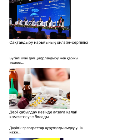
Сақтандыру нарығының онлайн-серпілісі
Бүгінгі күні дәл цифрландыру мен қаржы
технол...
Дәрі қабылдау кезінде ағзаға қалай
көмектесуге болады
Дәрілік препараттар ауруларды емдеу үшін
қаже...