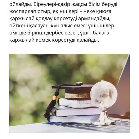
ойлайды. Біреулері-қазір жақсы білім беруді
жоспарлап отыр, екіншілері – неке қиюға
қаржылай қолдау көрсетуді армандайды,
өйткені қалаулы күн алыс емес, үшіншілер –
өмірде бірінші дербес кезең үшін балаға
қаржылай көмек көрсетуді қалайды.