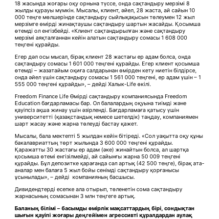
18 жасында жоғары оқу орнына түссе, онда сақтандыру мерзімі 8
жылды құрауы мүмкін. Мысалы, клиент, әйел, 28 жаста, ай сайын 10
000 теңге мөлшерінде сақтандыру сыйлықақысын төлеумен 12 жыл
мерзімге өмірді жинақтаушы сақтандыру шартын жасайды. Қосымша
өтемді ол енгізбейді. «Клиент сақтандырылған және сақтандыру
мерзімі аяқталғаннан кейін алатын сақтандыру сомасы 1 608 000
теңгені құрайды.
Егер дәл осы мысал, бірақ клиент 28 жастағы ер адам болса, онда
сақтандыру сомасы 1 601 000 теңгені құрайды. Егер клиент қосымша
өтемді – жазатайым оқиға салдарынан өмірден кету ниетін білдірсе,
онда әйел үшін сақтандыру сомасы 1 561 000 теңгені, ер адам үшін – 1
555 000 теңгені құрайды», – дейді Халык-Life өкілі.
Freedom Finance Life Өмірді сақтандыру компаниясында Freedom
Education бағдарламасы бар. Ол балалардың оқуына тиімді және
қауіпсіз ақша жинау үшін әзірленді. Бағдарламаға қатысу үшін
университетті (қазақстандық немесе шетелдік) таңдау, компаниямен
шарт жасау және жарна төлеуді бастау қажет.
Мысалы, бала мектепті 5 жылдан кейін бітіреді. «Сол уақытта оқу құны
бакалавриаттың төрт жылында 3 600 000 теңгені құрайды.
Қаражатты 30 жастағы ер адам (әке) жинайтын болса, ал шартқа
қосымша өтемі енгізілмейді, ай сайынғы жарна 50 009 теңгені
құрайды. Бұл депозитке қарағанда сәл артық (42 500 теңге), бірақ ата-
аналар мен балаға 5 жыл бойы сенімді сақтандыру қорғанысы
ұсынылады», – дейді компанияның басшысы.
Дивидендтерді есепке ала отырып, төленетін сома сақтандыру
жарнасының сомасынан 3 млн теңгеге артық.
Баланың білімі – басымды өмірлік мақсаттардың бірі, сондықтан
шығын қауіпі жоғары деңгейімен агрессивті құралдардан аулақ