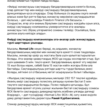
жинақталмайтын тәуекел пайда болады.
«Өмірді жинақтаушы сақтандыру бағдарламаларына келетін болсақ,
олар депозиттер мен өмірді сақтандыру бағдарламаларының
функцияларын қоса атқарады. Олар бойынша сіз ақшаны оқуға жинай
аласыз және бұл ретте барлық жинақтау мерзіміне сақтандырылған
боласыз, – деп нақтылайды Freedom Finance Life басшысы. –
Сондықтан, егер ата-ананың біреуімен сақтандыру жағдайы орын алса,
өмірді сақтандыру компаниясы университетке ата-аналары
жинақтауы тиіс (бірақ үлгермеген) соманы төлейді. Осылайша, бала
диплом алуға кепілдік алады».
Өмірді сақтандыру компаниялары ата-аналар үшін жинақтаудың
түрлі шарттарын ұсынады.
Мысалы,
Nomad Life
кеңес береді, ең алдымен, жинақтау
бағдарламасының мерзімі мен жинақтауға қажетті сома таңдалады.
Мысалы, жинақтар қазір үш жастағы бала үшін қалыптастырылатын
болады. Ата-аналар қазақстандық ЖОО-да оқуды жоспарлап отыр. Бұл
үшін шамамен 5 млн. теңге қажет. Бағдарламаның әрекет ету мерзімі
15 жыл болуы керек, себебі бала 15 жастан кейін жоғары білім ала
бастайды. Сақтандырылушы ретінде шартты түрде баланың әкесі
болады, өйткені ол отбасының негізгі асыраушысы болып табылады.
«Жылдық сақтандыру жарнасының мөлшері 292 157 теңгені құрайды.
Әкенің өмірі сақтандыру полисінің алғашқы күнінен бастап 5 млн
теңгеге сақтандырылған болады. Полис пайдаға қатысады. Бұл
бағдарлама әрекет етуінің үшінші жылынан бастап сақтандыру сомасы
ӨСК бөлетін сақтандыру дивидендтерінің есебінен ұлғаяды дегенді
білдіреді», – деп түсіндіреді «Nomad Life» ӨСК» АҚ сату және өңірлік
даму департаментінің директоры
Рамай Курбангалиев
.
Спикер дивидендтердің мөлшері ӨСК инвестициялық қызметінің