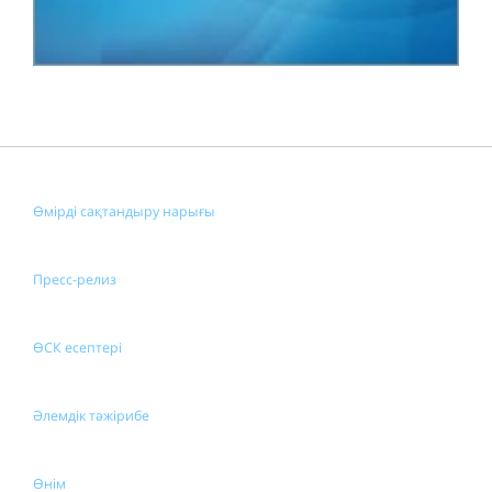
Өмірді сақтандыру нарығы
Пресс-релиз
ӨСК есептері
Әлемдік тәжірибе
Өнім