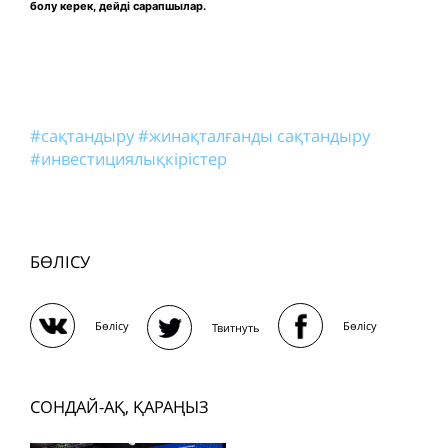
болу керек, дейді сарапшылар.
#сақтандыру
#жинақталғанды сақтандыру
#инвестициялықкірістер
БӨЛІСУ
Бөлісу
Бөлісу
Твитнуть
СОНДАЙ-АҚ, ҚАРАҢЫЗ