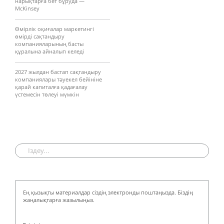
нарықтарға бет бұруда —
McKinsey
Өмірлік оқиғалар маркетингі
өмірді сақтандыру
компанияларының басты
құралына айналып келеді
2027 жылдан бастап сақтандыру
компаниялары тәуекел бейініне
қарай капиталға қадағалау
үстемесін төлеуі мүмкін
Ең қызықты материалдар сіздің электронды поштаңызда. Біздің
жаңалықтарға жазылыңыз.