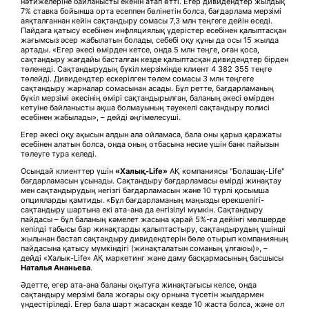
нәтижелеріне байланысты екенін атап өтті. Егер дивидендтер жылдық
7% ставка бойынша орта есеппен бөлінетін болса, бағдарлама мерзімі
аяқталғаннан кейін сақтандыру сомасы 7,3 млн теңгеге дейін өседі.
Пайдаға қатысу есебінен инфляциялық үдерістер есебінен қалыптасқан
жағымсыз әсер жабылатын болады, себебі оқу құны да осы 15 жылда
артады. «Егер әкесі өмірден кетсе, онда 5 млн теңге, оған қоса,
сақтандыру жағдайы басталған кезде қалыптасқан дивидендтер бірден
төленеді. Сақтандырудың бүкіл мерзімінде клиент 4 382 355 теңге
төлейді. Дивидендтер ескерілген төлем сомасы 3 млн теңгеге
сақтандыру жарналар сомасынан асады. Бұл ретте, бағдарламаның
бүкіл мерзімі әкесінің өмірі сақтандырылған, баланың әкесі өмірден
кетуіне байланысты ақша болмауының тәуекелі сақтандыру полисі
есебінен жабылады», – дейді әңгімелесуші.
Егер әкесі оқу ақысын алдын ала ойламаса, бала оны қарыз қаражаты
есебінен алатын болса, онда оның отбасына несие үшін банк пайызын
төлеуге тура келеді.
Осындай клиенттер үшін
«Халық-Life»
АҚ компаниясы "Болашақ-Life"
бағдарламасын ұсынады. Сақтандыру бағдарламасы өмірді жинақтау
мен сақтандырудың негізгі бағдарламасын және 10 түрлі қосымша
опцияларды қамтиды. «Бұл бағдарламаның маңызды ерекшелігі-
сақтандыру шартына екі ата-ана да енгізілуі мүмкін. Сақтандыру
пайдасы – бұл баланың кәмелет жасына қарай 5%-ға дейінгі мөлшерде
кепілді табысы бар жинақтарды қалыптастыру, сақтандырудың үшінші
жылынан бастап сақтандыру дивидендтерін бөле отырып компанияның
пайдасына қатысу мүмкіндігі (жинақталатын соманың ұлғаюы)», –
дейді «Халык-Life» АҚ маркетинг және даму басқармасының басшысы
Наталья Ананьева
.
Әдетте, егер ата-ана баланы оқытуға жинақтағысы келсе, онда
сақтандыру мерзімі бала жоғары оқу орнына түсетін жылдармен
үндестіріледі. Егер бала шарт жасасқан кезде 10 жаста болса, және ол