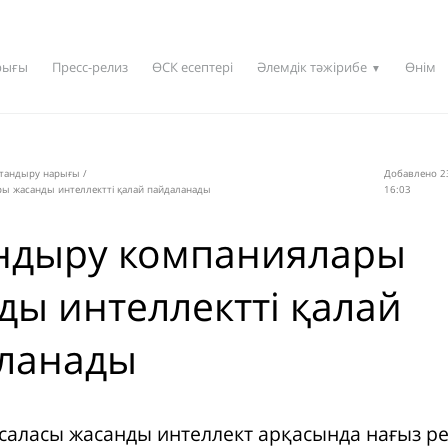
рығы
Пресс-релиз
ӨСК есептері
Әлемдік тәжірибе
Өнім
▼
қтандыру нарығы
/
Добавлено 23
ы жасанды интеллектті қалай пайдаланады
16:03
ндыру компаниялары
ды интеллектті қалай
ланады
саласы жасанды интеллект арқасында нағыз 