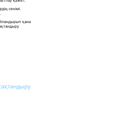
мытпау қажет.
дің сенімі.
.
айландырып қана
сақтандыру
сақтандыру