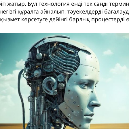
іп жатыр. Бұл технология енді тек сәнді термин
негізгі құралға айналып, тәуекелдерді бағалау
қызмет көрсетуге дейінгі барлық процестерді ө