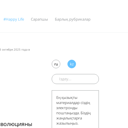
#Happy Life
Сарапшы
Барлық рубрикалар
 октября 2025 года в
ru
kz
Ең қызықты
материалдар сіздің
электронды
поштаңызда. Біздің
жаңалықтарға
революцияны
жазылыңыз.