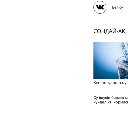
Бөлісу
СОНДАЙ-АҚ,
Күніне қанша су
Су ішудің барлығы
күнделікті нормасы