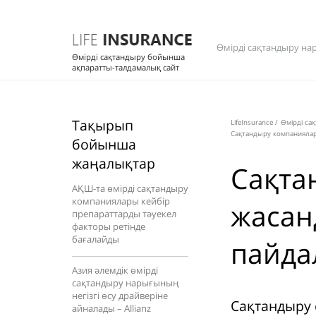
Өмірді сақтандыру на
Өмірді сақтандыру бойынша
ақпаратты-талдамалық сайт
Тақырып
LifeInsurance
/
Өмірді са
Сақтандыру компаниялар
бойынша
жаңалықтар
Сақта
АҚШ-та өмірді сақтандыру
компаниялары кейбір
жасан
препараттарды тәуекел
факторы ретінде
бағалайды
пайда
Азия әлемдік өмірді
сақтандыру нарығының
негізгі өсу драйверіне
Сақтандыру 
айналады – Allianz