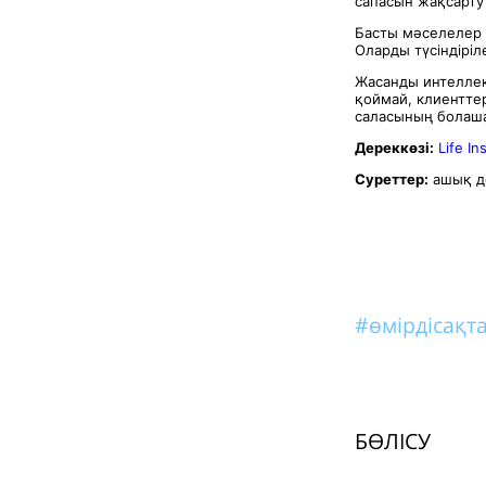
сапасын жақсарту 
Басты мәселелер –
Оларды түсіндірі
Жасанды интеллек
қоймай, клиентте
саласының болаш
Дереккөзі:
Life In
Суреттер:
ашық д
#өмірдісақ
БӨЛІСУ