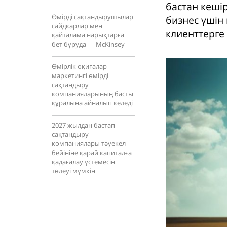
бастан кешір
Өмірді сақтандырушылар
бизнес үшін 
сайдкарлар мен
клиенттерге 
қайталама нарықтарға
бет бұруда — McKinsey
Өмірлік оқиғалар
маркетингі өмірді
сақтандыру
компанияларының басты
құралына айналып келеді
2027 жылдан бастап
сақтандыру
компаниялары тәуекел
бейініне қарай капиталға
қадағалау үстемесін
төлеуі мүмкін