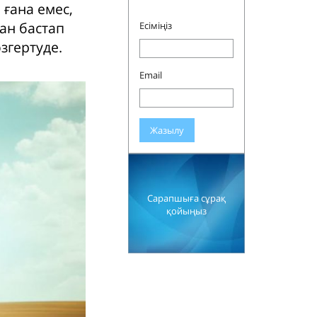
 ғана емес,
дан бастап
Есіміңіз
згертуде.
Email
Жазылу
Сарапшыға сұрақ
қойыңыз