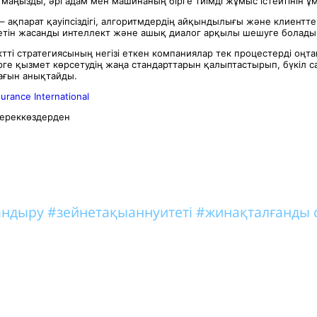
маңызды, әрі адам мен машинаның бірге тиімді жұмыс істейтінін ұ
 ақпарат қауіпсіздігі, алгоритмдердің айқындылығы және клиенттер
летін жасанды интеллект және ашық диалог арқылы шешуге болады
тті стратегиясының негізі еткен компаниялар тек процестерді оңт
рге қызмет көрсетудің жаңа стандарттарын қалыптастырып, бүкіл 
ағын анықтайды.
surance International
ереккөздерден
тандыру
#зейнетақыаннуитеті
#жинақталғанды 