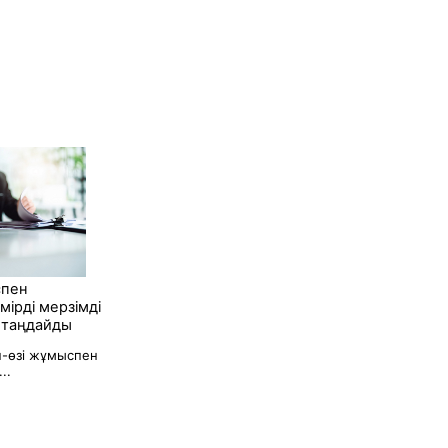
спен
ірді мерзімді
 таңдайды
н-өзі жұмыспен
..