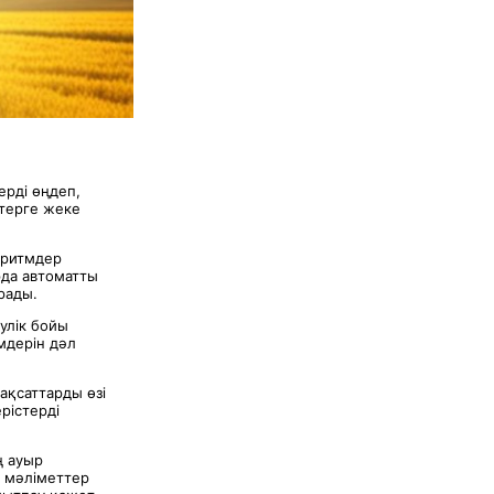
ерді өңдеп,
ттерге жеке
оритмдер
рда автоматты
рады.
улік бойы
мдерін дәл
ақсаттарды өзі
рістерді
ң ауыр
а мәліметтер