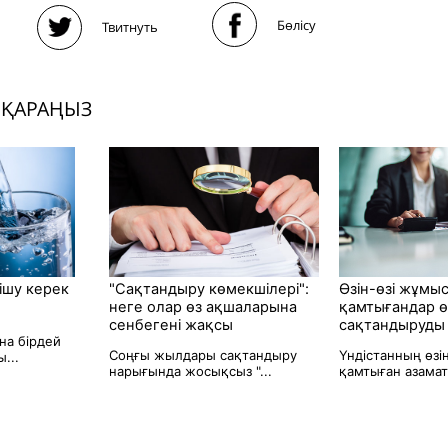
Бөлісу
Твитнуть
 ҚАРАҢЫЗ
 ішу керек
"Сақтандыру көмекшілері":
Өзін-өзі жұмы
неге олар өз ақшаларына
қамтығандар өм
сенбегені жақсы
сақтандыруды
на бірдей
Соңғы жылдары сақтандыру
Үндістанның өзі
...
нарығында жосықсыз "...
қамтыған азамат.