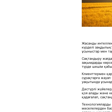
Жасанды интеллект
күрделі заңдылық
ұсыныстар мен тар
Сақтандыру жағд
зақымдарды көрсе
түрде шешім қабы
Клиенттермен қар
сұрақтарға жауап 
уақытында ұсына
Дәстүрлі жүйелерд
қоя алады және кө
қадағалап, сақта
Технологияларды е
мәселелерден бас