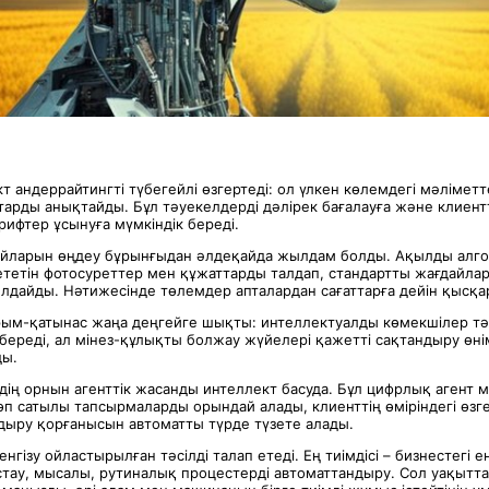
 андеррайтингті түбегейлі өзгертеді: ол үлкен көлемдегі мәліметт
тарды анықтайды. Бұл тәуекелдерді дәлірек бағалауға және клиен
ифтер ұсынуға мүмкіндік береді.
айларын өңдеу бұрынғыдан әлдеқайда жылдам болды. Ақылды алг
тетін фотосуреттер мен құжаттарды талдап, стандартты жағдайла
лдайды. Нәтижесінде төлемдер апталардан сағаттарға дейін қысқа
ым-қатынас жаңа деңгейге шықты: интеллектуалды көмекшілер тә
береді, ал мінез-құлықты болжау жүйелері қажетті сақтандыру өні
ды.
ің орнын агенттік жасанды интеллект басуда. Бұл цифрлық агент м
п сатылы тапсырмаларды орындай алады, клиенттің өміріндегі өзге
ндыру қорғанысын автоматты түрде түзете алады.
нгізу ойластырылған тәсілді талап етеді. Ең тиімдісі – бизнестегі е
тау, мысалы, рутиналық процестерді автоматтандыру. Сол уақытт