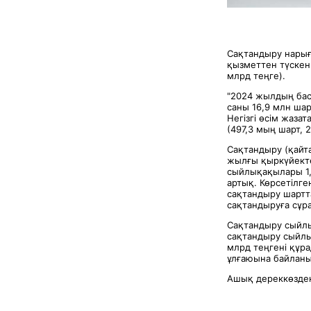
Сақтандыру нарығ
қызметтен түскен 
млрд теңге).
"2024 жылдың бас
саны 16,9 млн ша
Негізгі өсім жаза
(497,3 мың шарт, 2
Сақтандыру (қайт
жылғы қыркүйекте
сыйлықақылары 1,
артық. Көрсетілг
сақтандыру шартта
сақтандыруға сұр
Сақтандыру сыйлық
сақтандыру сыйл
млрд теңгені құр
ұлғаюына байланы
Ашық дереккөзден