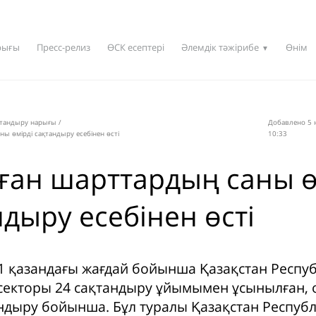
рығы
Пресс-релиз
ӨСК есептері
Әлемдік тәжірибе
Өнім
▼
қтандыру нарығы
/
Добавлено 5 
ы өмірді сақтандыру есебінен өсті
10:33
ған шарттардың саны ө
дыру есебінен өсті
1 қазандағы жағдай бойынша Қазақстан Респ
секторы 24 сақтандыру ұйымымен ұсынылған, 
андыру бойынша. Бұл туралы Қазақстан Респуб