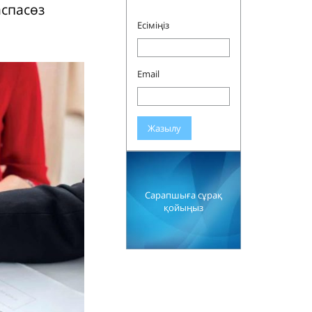
аспасөз
Есіміңіз
Email
Жазылу
Сарапшыға сұрақ
қойыңыз