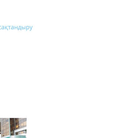
сақтандыру