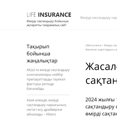
Өмірді сақтандыру на
Өмірді сақтандыру бойынша
ақпаратты-талдамалық сайт
Тақырып
LifeInsurance
/
Өмірді са
Жасалған шарттардың сан
бойынша
жаңалықтар
Жасал
АҚШ-та өмірді сақтандыру
компаниялары кейбір
сақтан
препараттарды тәуекел
факторы ретінде
бағалайды
2024 жылғы 
Азия әлемдік өмірді
сақтандыру нарығының
сақтандыру 
негізгі өсу драйверіне
өмірді сақт
айналады – Allianz