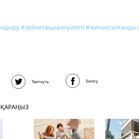
тандыру
#зейнетақыаннуитеті
#жинақталғанды 
Бөлісу
Твитнуть
 ҚАРАҢЫЗ