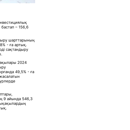
инвестициялық
бастап – 156,6
дыру шарттарының
8% - ға артық.
рді сақтандыру
е.
қақылары 2024
ыру
рғанда 49,5% - ға
 жасалатын
түрлерде
ыптары,
 9 айында 546,3
йлықақылардың
тық.