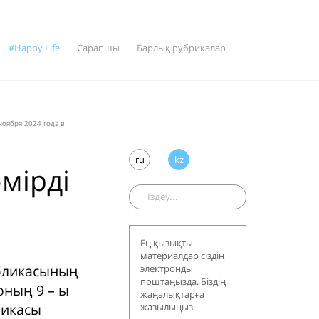
#Happy Life
Сарапшы
Барлық рубрикалар
ноября 2024 года в
ru
kz
мірді
Ең қызықты
материалдар сіздің
убликасының
электронды
поштаңызда. Біздің
оның 9 – ы
жаңалықтарға
ликасы
жазылыңыз.