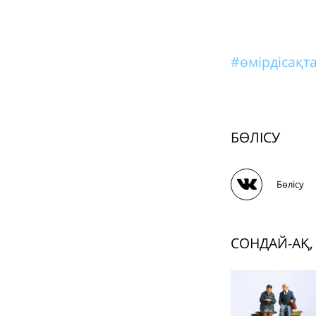
#өмірдісақ
БӨЛІСУ
Бөлісу
СОНДАЙ-АҚ,