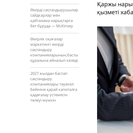
Қаржы нарығ
Өмірді сақтандырушылар
қызметі хаб
сайдкарлар мен
қайталама нарықтарға
бет бұруда — McKinsey
Өмірлік оқиғалар
маркетингі өмірді
сақтандыру
компанияларының басты
құралына айналып келеді
2027 жылдан бастап
сақтандыру
компаниялары тәуекел
бейініне қарай капиталға
қадағалау үстемесін
төлеуі мүмкін