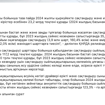
ы бойынша таза пайда 2024 жылғы қыркүйекте сақтандыру және 
кірістер есебінен 23,2 млрд теңгені құрады (2024 жылдың басынан 
ынан бастап жеке және заңды тұлғалар бойынша жасалған сақтан
ртты құрады, бұл 2023 жылдың сәйкес кезеңімен салыстырғанда 35,
тайым оқиғалардан сақтандыру (3,9 млн шарт, 160,4% өсім) және өмі
2,0% өсім) жөніндегі шарттарға тиесілі", - делінген ҚНРДА релизінд
а сақтандыру) шарттары бойынша қабылданған сақтандыру сыйлы
 117,2 млрд теңгені құрады. 2024 жылдың басынан бастап сақтанд
0 трлн теңгені құрады, бұл 2023 жылдың сәйкес кезеңімен салысты
ен кезеңдер үшін сақтандыру сыйлықақыларының көлемінің ұлғаюы
ры санының өсу үрдісіне сәйкес келеді және елде, әсіресе ерікті 
аныстың артқанын көрсетеді.
ақыларының өсуінің негізгі драйвері ерікті жеке сақтандыру сын
ықақыларының көлемі болып табылады, олар бойынша 2024 жылдың
ады, бұл негізінен зейнетақы аннуитеттік сақтандыру бойынша сы
сты өткен жылдың сәйкес кезеңімен салыстырғанда 123,3% - ға ар
 алынған сурет