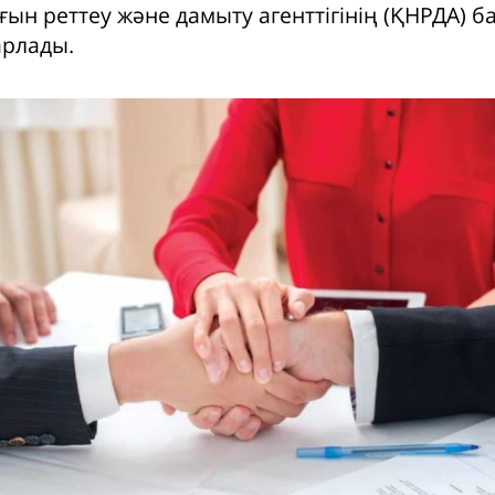
ын реттеу және дамыту агенттігінің (ҚНРДА) б
арлады.