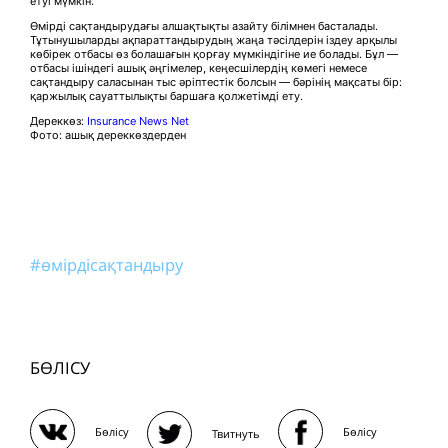
етуі мүмкін.
Өмірді сақтандырудағы алшақтықты азайту білімнен басталады.
Тұтынушыларды ақпараттандырудың жаңа тәсілдерін іздеу арқылы
көбірек отбасы өз болашағын қорғау мүмкіндігіне ие болады. Бұл —
отбасы ішіндегі ашық әңгімелер, кеңесшілердің көмегі немесе
сақтандыру саласынан тыс әріптестік болсын — бәрінің мақсаты бір:
қаржылық сауаттылықты баршаға қолжетімді ету.
Дереккөз:
Insurance News Net
Фото: ашық дереккөздерден
#өмірдісақтандыру
БӨЛІСУ
Бөлісу
Бөлісу
Твитнуть