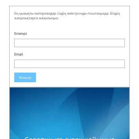
Ең қызықты материалдар сіздің электронды поштаңызда. Біздің
жаңалықтарға жазылыңыз.
Есіміңіз
Email
Жазылу