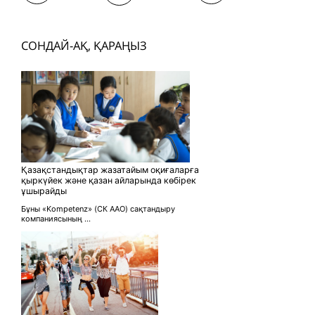
СОНДАЙ-АҚ, ҚАРАҢЫЗ
Қазақстандықтар жазатайым оқиғаларға
қыркүйек және қазан айларында көбірек
ұшырайды
Бұны «Kompetenz» (СК ААО) сақтандыру
компаниясының ...