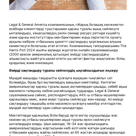
Legal & General America компаниясының «Жарық болашақ көкжиекте»
есебінде клиенттерді туыстарымен қаржы туралы ашық сөйлесуге
ынталандыру, кеңесшілердің рөлін сенімді ресурс ретінде күшейту
және қаржы институттары мен банктермен жаңа серіктестік орнату
арқылы көбірек отбасының қажетті сақтандыру қорғанысын алуына
көмектесуге болатыны атап өтілген. Компанияның тапсырмасымен The
Harris Poll 2024 жылғы ақпанда жүргізген онлайн сауалнамасында
(2000 ересек америкалық қатысқан) өмірді сақтандырудағы
алшақтықты азайтуға ықпал ететін үш негізгі фактор анықталған: білім,
құндылық және инновация.
Өмірді сақтандыру туралы сөйлесудің ыңғайсыздығын еңсеру
Мұндай маңызды тақырыпты қозғауға ешқашан «ыңғайлы» сәт
болмайды, бірақ бұл әңгімелердің маңызын кемітпейді. Көптеген
америкалықтар қаржы туралы ашық әңгімелерден қашады, себебі ақша
мәселесін талқылау көбіне ыңғайсыздық тудырады. Legal & General
сауалнамасына сәйкес, респонденттердің 44%-ы отбасы мүшелерімен
қаржылары емес, жеке өмірі туралы сөйлесуді жөн көреді. Ал өмірді
сақтандыру тақырыбы өлім мәселесін қозғауға мәжбүр ететіндіктен,
мұндай әңгімелерді одан сайын қиындатады.
Мектептерде қаржылық білім беруді ерте енгізу оқушыларды жас
кезінен-ақ отбасы мүшелерімен ақша туралы еркін сөйлесуге
ынталандыра алады. Шын мәнінде, 18–34 жас аралығындағы
америкалықтардың жартысынан көбі өсіп келе жатқан шағында
отбасымен қаржы жайлы сөйлескен, ал 65 жастан асқандар арасында