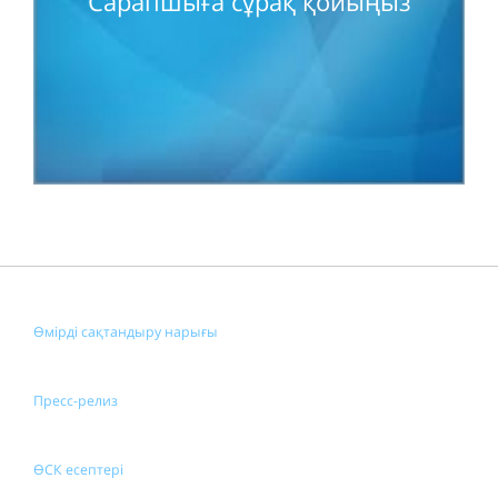
Сарапшыға сұрақ қойыңыз
Өмірді сақтандыру нарығы
Пресс-релиз
ӨСК есептері