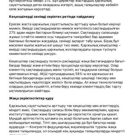
бұл көрсеткіш небәрі 31%. Бұл деректер жастардың қаржылық
сауаттылыққа деген көзқарасы өзгеріп, ашық талқылаулар көбейіп
келе жатқанын көрсетеді.
Кеңесшілерді сенімді серіктес ретінде пайдалану
Ересек жаста қаржылық сауаттылықты арттыру қиын болып көрінуі
мүмкін. Өмірді сақтандырмаған немесе жеткіліксіз сақтандырылған
27% адам неден бастарын білмеуі ықтимал. Сақтандыру саласында
жұмыс істейтін немесе осы тақырыпта тәжірибесі бар адаммен
байланыс болмаған жағдайда, сенімді ақпарат табу қиын. Бірақ бұл
мәселені ешкім жалғыз өзі шешуі тиіс емес. Қаржылық кеңесшілер –
өмірді сақтандырудың қаржылық жоспарлаудағы орнын түсінуге
көмектесетін сенімді ресурс.
Кеңесшілер сақтандыру полисін рәсімдеуді жаңа бастағандарға бағыт-
бағдар береді және өтінім беру процесінде қолдау көрсетеді. Олар
клиенттің сақтандырудың мәнін түсініп, өз таңдауына сенімді болуын
қамтамасыз етеді. АҚШ тұрғындарының 58%-ы өз қаржысын өз
бетінше басқарғанды ұнатса да, кеңесшілер шешімді тексеру мен
нақтылаудың «қауіпсіздік желісі» бола алады. Ал жаңа технологиялар
олардың рөлін күшейтіп, өтінім беру кезінде клиенттердің бас тарту
ықтималдығын азайтады.
Жаңа серіктестіктер құру
Қаржылық сауаттылықты арттыру тек кеңесшілер мен агенттердің
міндеті емес. Сақтандыру саласы білім беру мекемелерімен, қаржы
институттарымен және банктермен де серіктестік орнатуы қажет.
Мұндай әріптестіктің қоғамға оң әсері болатыны барған сайын жиі
мойындалып келеді. Тіпті заң шығарушылар да бұл бағытқа назар
аударуда — Конгресте фидуциарлық жауапкершілік туралы жаңа
ереже талқылануда, ол осындай кең ауқымды талқылауларды міндетті