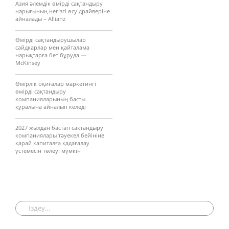
Азия әлемдік өмірді сақтандыру
нарығының негізгі өсу драйверіне
айналады – Allianz
Өмірді сақтандырушылар
сайдкарлар мен қайталама
нарықтарға бет бұруда —
McKinsey
Өмірлік оқиғалар маркетингі
өмірді сақтандыру
компанияларының басты
құралына айналып келеді
2027 жылдан бастап сақтандыру
компаниялары тәуекел бейініне
қарай капиталға қадағалау
үстемесін төлеуі мүмкін