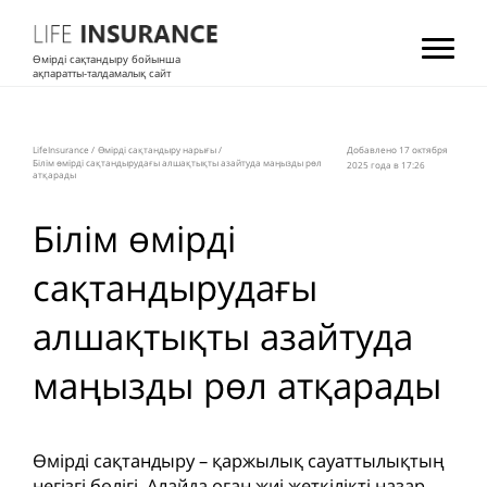
Өмірді сақтандыру бойынша
ақпаратты-талдамалық сайт
LifeInsurance
/
Өмірді сақтандыру нарығы
/
Добавлено 17 октября
Білім өмірді сақтандырудағы алшақтықты азайтуда маңызды рөл
2025 года в 17:26
атқарады
Білім өмірді
сақтандырудағы
алшақтықты азайтуда
маңызды рөл атқарады
Өмірді сақтандыру – қаржылық сауаттылықтың
негізгі бөлігі. Алайда оған жиі жеткілікті назар