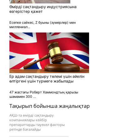
Өмірді сақтандыру индустриясына
өзгерістер қажет
Есепке сәйкес, Z буыны (зумерлер) мен
миллениал...
Ер адам сақтандыру төлемі үшін әйелін
өлтіргені үшін түрмеге жабылады
47 жастағы Роберт Хаммондтың қарызы
шамамен 300 ...
Тақырып бойынша жаңалықтар
АҚШ-та өмірді сақтандыру
компаниялары кейбір
препараттарды тәуекел факторы
ретінде бағалайды