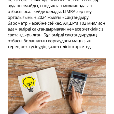
аударылмайды, сондықтан миллиондаған
отбасы осал күйде қалады. LIMRA зерттеу
орталығының 2024 жылғы «Сақтандыру
барометрі» есебіне сәйкес, АҚШ-та 102 миллион
адам өмірді сақтандырмаған немесе жеткіліксіз
сақтандырылған. Бұл өмірді сақтандырудың
отбасы болашағын қорғаудағы маңызын
тереңірек түсінудің қажеттілігін көрсетеді.