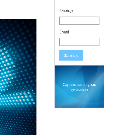
Есіміңіз
Email
Жазылу
Сарапшыға сұрақ
қойыңыз