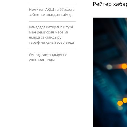
Рейтер хаба
Неліктен АҚШ-та 67 жаста
зейнетке шыққан тиімді
Канадада қатерлі ісік түрі
мен ремиссия мерзімі
өмірді сақтандыру
тарифіне қалай әсер етеді
Өмірді сақтандыру не
үшін маңызды