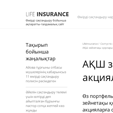
Өмірді сақтандыру на
Өмірді сақтандыру бойынша
ақпаратты-талдамалық сайт
Тақырып
LifeInsurance
/
Солтүстік
АҚШ зейнетақы қорлары 
бойынша
жаңалықтар
АҚШ з
Айова тұрғыны отбасы
мүшелерінің хабарынсыз
акция
11 өмірді сақтандыру
полисін рәсімдеген
Әйелін сақтандыру төлемі
Өз портфель
үшін өлтірді деп
айыпталған бұрынғы
зейнетақы қ
пастор сотқа жетпей көз
акцияларға с
жұмды