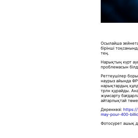
Осылайша зейнета
бірінші тоқсанынд
тең.
Нарықтың күрт ау
проблемасын білді
Реттеушілер боры
наурыз айында ФР
нарықтардың құлды
трлн құрайды. Ана
жұмсарту бағдарл
айтарлықтай төмен
Дереккөзі:
https:/
may-pour-400-billi
Фотосурет ашық д