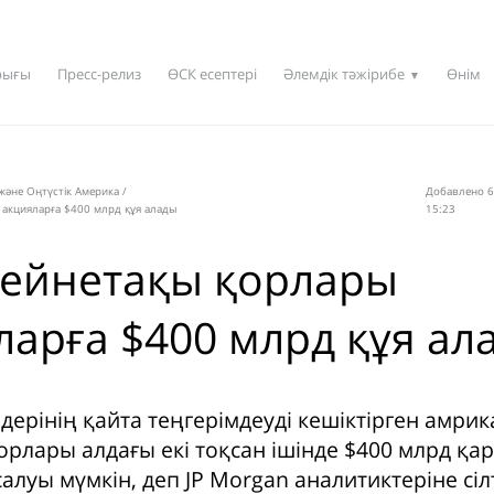
рығы
Пресс-релиз
ӨСК есептері
Әлемдік тәжірибе
Өнім
▼
 және Оңтүстік Америка
/
Добавлено 6
акцияларға $400 млрд құя алады
15:23
ейнетақы қорлары
ларға $400 млрд құя ал
дерінің қайта теңгерімдеуді кешіктірген амри
орлары алдағы екі тоқсан ішінде $400 млрд қ
алуы мүмкін, деп JP Morgan аналитиктеріне сі