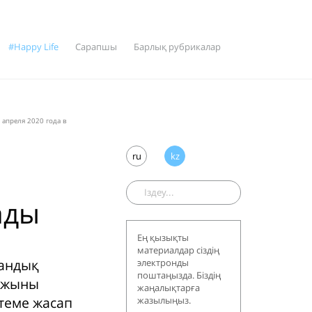
#Happy Life
Сарапшы
Барлық рубрикалар
 апреля 2020 года в
ru
kz
ады
Ең қызықты
материалдар сіздің
кандық
электронды
поштаңызда. Біздің
аржыны
жаңалықтарға
лтеме жасап
жазылыңыз.