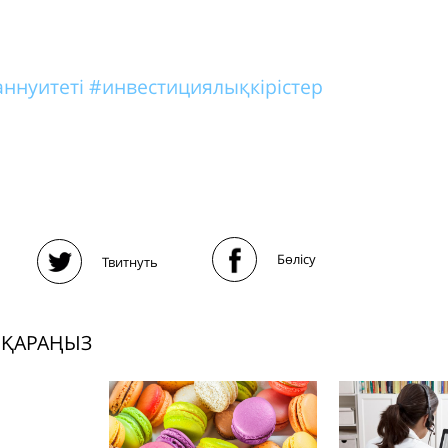
аннуитеті
#инвестициялықкірістер
Бөлісу
Твитнуть
 ҚАРАҢЫЗ