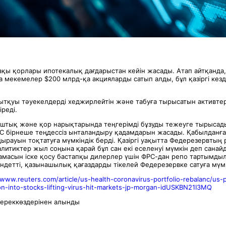
қы қорлары ипотекалық дағдарыстан кейін жасады. Атап айтқанда
а мекемелер $200 млрд-қа акцияларды сатып алды, бұл қазіргі кез
ытқуы тәуекелдерді хеджирлейтін және табуға тырысатын активтер
реді.
штық және қор нарықтарында теңгерімді бұзуды тежеуге тырысад
С бірнеше теңдессіз ынталандыру қадамдарын жасады. Қабылданғ
рауын тоқтатуға мүмкіндік берді. Қазіргі уақытта Федерезервтың
литиктер жыл соңына қарай бұл сан екі еселенуі мүмкін деп санай
амасын іске қосу бастапқы дилерлер үшін ФРС-дан репо тартымды
детті, қазынашылық қағаздарды тікелей Федерезервке сатуға мүмкі
/www.reuters.com/article/us-health-coronavirus-portfolio-rebalanc/us
on-into-stocks-lifting-virus-hit-markets-jp-morgan-idUSKBN21I3MQ
ереккөздерінен алынды