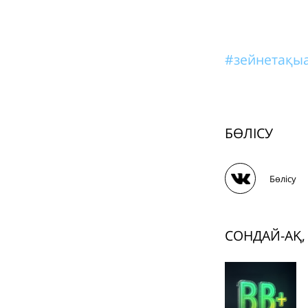
#зейнетақы
БӨЛІСУ
Бөлісу
СОНДАЙ-АҚ,