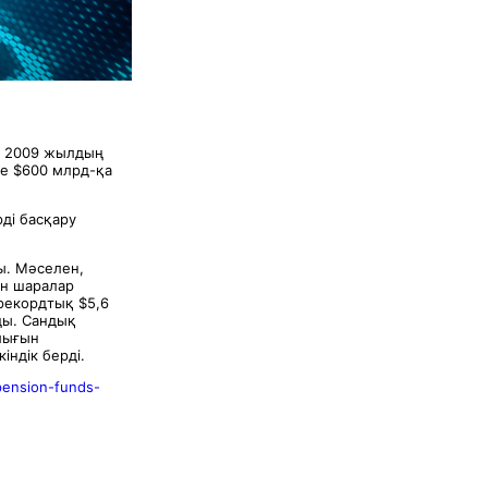
, 2009 жылдың
де $600 млрд-қа
ді басқару
ы. Мәселен,
ан шаралар
 рекордтық $5,6
ды. Сандық
лығын
ндік берді.
-pension-funds-