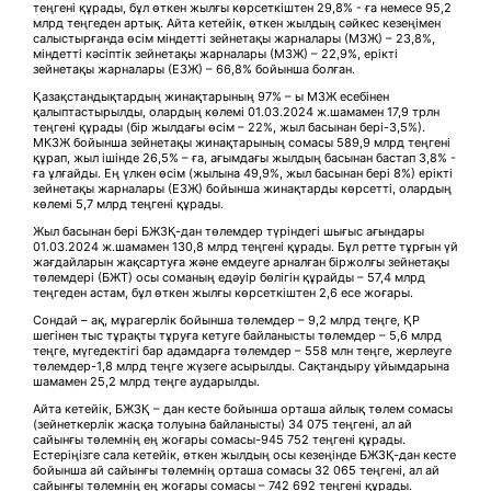
теңгені құрады, бұл өткен жылғы көрсеткіштен 29,8% - ға немесе 95,2
млрд теңгеден артық. Айта кетейік, өткен жылдың сәйкес кезеңімен
салыстырғанда өсім міндетті зейнетақы жарналары (МЗЖ) – 23,8%,
міндетті кәсіптік зейнетақы жарналары (МЗЖ) – 22,9%, ерікті
зейнетақы жарналары (ЕЗЖ) – 66,8% бойынша болған.
Қазақстандықтардың жинақтарының 97% – ы МЗЖ есебінен
қалыптастырылды, олардың көлемі 01.03.2024 ж.шамамен 17,9 трлн
теңгені құрады (бір жылдағы өсім – 22%, жыл басынан бері-3,5%).
МКЗЖ бойынша зейнетақы жинақтарының сомасы 589,9 млрд теңгені
құрап, жыл ішінде 26,5% – ға, ағымдағы жылдың басынан бастап 3,8% -
ға ұлғайды. Ең үлкен өсім (жылына 49,9%, жыл басынан бері 8%) ерікті
зейнетақы жарналары (ЕЗЖ) бойынша жинақтарды көрсетті, олардың
көлемі 5,7 млрд теңгені құрады.
Жыл басынан бері БЖЗҚ-дан төлемдер түріндегі шығыс ағындары
01.03.2024 ж.шамамен 130,8 млрд теңгені құрады. Бұл ретте тұрғын үй
жағдайларын жақсартуға және емдеуге арналған біржолғы зейнетақы
төлемдері (БЖТ) осы соманың едәуір бөлігін құрайды – 57,4 млрд
теңгеден астам, бұл өткен жылғы көрсеткіштен 2,6 есе жоғары.
Сондай – ақ, мұрагерлік бойынша төлемдер – 9,2 млрд теңге, ҚР
шегінен тыс тұрақты тұруға кетуге байланысты төлемдер – 5,6 млрд
теңге, мүгедектігі бар адамдарға төлемдер – 558 млн теңге, жерлеуге
төлемдер-1,8 млрд теңге жүзеге асырылды. Сақтандыру ұйымдарына
шамамен 25,2 млрд теңге аударылды.
Айта кетейік, БЖЗҚ – дан кесте бойынша орташа айлық төлем сомасы
(зейнеткерлік жасқа толуына байланысты) 34 075 теңгені, ал ай
сайынғы төлемнің ең жоғары сомасы-945 752 теңгені құрады.
Естеріңізге сала кетейік, өткен жылдың осы кезеңінде БЖЗҚ-дан кесте
бойынша ай сайынғы төлемнің орташа сомасы 32 065 теңгені, ал ай
сайынғы төлемнің ең жоғары сомасы – 742 692 теңгені құрады.