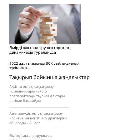
Өмірді сақтандыру секторының
динамикасы туралануда
2022 жылғы ақпанда ӨСК сыйлықақылар
түсімінің қ...
Тақырып бойынша жаңалықтар
АҚШ-та өмірді сақтандыру
компаниялары кейбір
препараттарды тәуекел факторы
ретінде бағалайды
Азия әлемдік өмірді сақтандыру
нарығының негізгі өсу драйверіне
айналады – Allianz
Өмірді сақтандырушылар