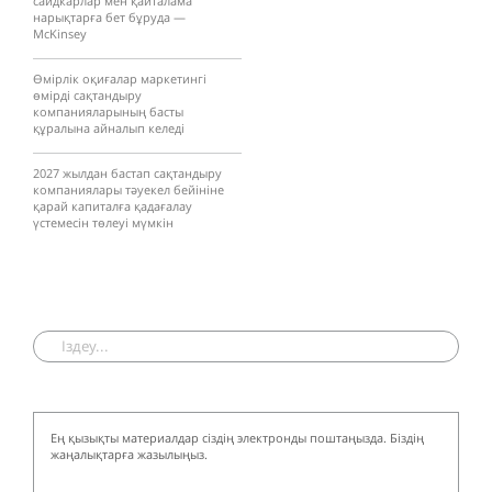
сайдкарлар мен қайталама
нарықтарға бет бұруда —
McKinsey
Өмірлік оқиғалар маркетингі
өмірді сақтандыру
компанияларының басты
құралына айналып келеді
2027 жылдан бастап сақтандыру
компаниялары тәуекел бейініне
қарай капиталға қадағалау
үстемесін төлеуі мүмкін
Ең қызықты материалдар сіздің электронды поштаңызда. Біздің
жаңалықтарға жазылыңыз.