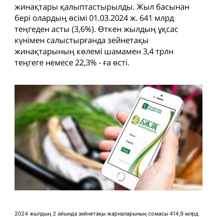
жинақтары қалыптастырылды. Жыл басынан
бері олардың өсімі 01.03.2024 ж. 641 млрд
теңгеден асты (3,6%). Өткен жылдың ұқсас
күнімен салыстырғанда зейнетақы
жинақтарының көлемі шамамен 3,4 трлн
теңгеге немесе 22,3% - ға өсті.
2024 жылдың 2 айында зейнетақы жарналарының сомасы 414,9 млрд