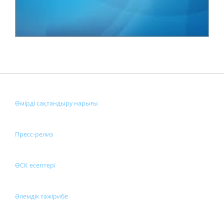
Өмірді сақтандыру нарығы
Пресс-релиз
ӨСК есептері
Әлемдік тәжірибе