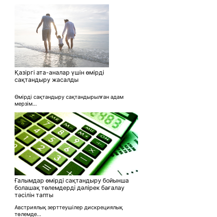
Қазіргі ата-аналар үшін өмірді
сақтандыру жасалды
Өмірді сақтандыру сақтандырылған адам
мерзім...
Ғалымдар өмірді сақтандыру бойынша
болашақ төлемдерді дәлірек бағалау
тәсілін тапты
Австриялық зерттеушілер дискрециялық
төлемде...