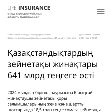
Өмірді сақтандыру бойынша
ақпаратты-талдамалық сайт
LifeInsurance
/
Өмірді сақтандыру нарығы
/
Добавлено 1 апреля
Қазақстандықтардың зейнетақы жинақтары 641 млрд теңгеге өсті
2024 года в 16:01
Қазақстандықтардың
зейнетақы жинақтары
641 млрд теңгеге өсті
2024 жылдың бірінші наурызына Бірыңғай
жинақтаушы зейнетақы қоры
салымшыларының жеке және шартты
шоттарында 18,5 трлн теңге сомаға зейнетақы