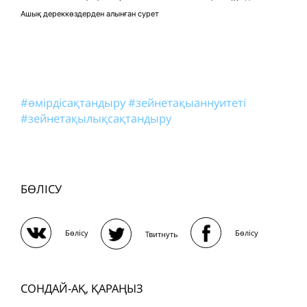
Ашық дереккөздерден алынған сурет
#өмірдісақтандыру
#зейнетақыаннуитеті
#зейнетақылықсақтандыру
БӨЛІСУ
Бөлісу
Бөлісу
Твитнуть
СОНДАЙ-АҚ, ҚАРАҢЫЗ