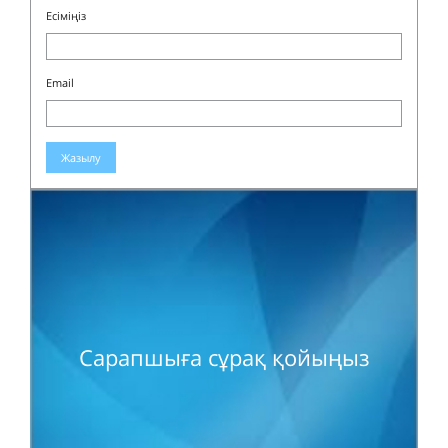
Есіміңіз
Email
Жазылу
Сарапшыға сұрақ қойыңыз