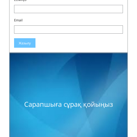
Email
Жазылу
Сарапшыға сұрақ қойыңыз