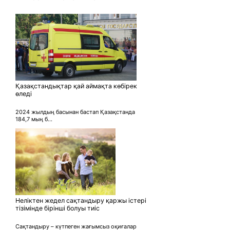
Қазақстандықтар қай аймақта көбірек
өледі
2024 жылдың басынан бастап Қазақстанда
184,7 мың б...
Неліктен жедел сақтандыру қаржы істері
тізімінде бірінші болуы тиіс
Сақтандыру – күтпеген жағымсыз оқиғалар