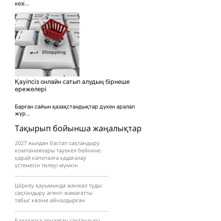
кезі...
Қауіпсіз онлайн сатып алудың бірнеше
ережелері
Барған сайын қазақстандықтар дүкен аралап
жүр...
Тақырып бойынша жаңалықтар
2027 жылдан бастап сақтандыру
компаниялары тәуекел бейініне
қарай капиталға қадағалау
үстемесін төлеуі мүмкін
Шіркеу қауымында жанжал туды:
сақтандыру агенті жамағатты
табыс көзіне айналдырған
Балаларға арналған сақтандыру