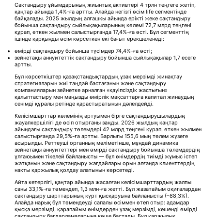
Сақтандыру ұйымдарының жиынтық активтері 4 трлн теңгеге жетіп,
қаңтар айында 1,4%-ға артты. Алайда негізгі өсім life сегментінде
байқалады. 2025 жылдың алғашқы айында ерікті жеке сақтандыру
бойынша сақтандыру сыйлықақыларының көлемі 72,7 млрд теңгені
құрап, өткен жылмен салыстырғанда 17,4%-ға өсті. Бұл сегменттің
ішінде қарқынды өсім көрсеткен екі бағыт ерекшеленеді:
өмірді сақтандыру бойынша түсімдер 74,4%-ға өсті;
зейнетақы аннуитеттік сақтандыру бойынша сыйлықақылар 1,7 есеге
артты.
Бұл көрсеткіштер қазақстандықтардың ұзақ мерзімді жинақтау
стратегияларын жиі таңдай бастағанын және сақтандыру
компанияларын зейнетке арналған «қауіпсіздік жастығын»
қалыптастыру мен маңызды өмірлік мақсаттарға капитал жинаудың
сенімді құралы ретінде қарастыратынын дәлелдейді.
Келісімшарттар көлемінің артуымен бірге сақтандырушылардың
жауапкершілігі де өсіп отырғаны заңды. 2026 жылдың қаңтар
айындағы сақтандыру төлемдері 42 млрд теңгені құрап, өткен жылмен
салыстырғанда 29,5%-ға артты. Барлығы 155,6 мың төлем жүзеге
асырылды. Реттеуші органның мәліметінше, мұндай динамика
зейнетақы аннуитеттері мен өмірді сақтандыру бойынша төлемдердің
ұлғаюымен тікелей байланысты — бұл өнімдердің тиімді жұмыс істеп
жатқанын және сақтандыру жағдайлары орын алғанда клиенттердің
нақты қаржылық қолдау алатынын көрсетеді.
Айта кетерлігі, қаңтар айында жасалған келісімшарттардың жалпы
саны 33,1%-ға төмендеп, 1,3 млн-ға жетті. Бұл жазатайым оқиғалардан
сақтандыру шарттарының күрт қысқаруына байланысты (–88,3%).
Алайда нарық бұл төмендеуді сапалы өсіммен өтеп отыр: адамдар
қысқа мерзімді, қарапайым өнімдерден ұзақ мерзімді, кешенді өмірді
сақтандыру бағдарламаларына көше бастады. Бұл қаржылық