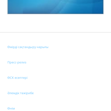
Өмірді сақтандыру нарығы
Пресс-релиз
ӨСК есептері
Әлемдік тәжірибе
Өнім