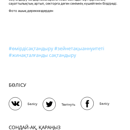
сауаттылықтың артып, секторға деген сенімнің күшейгенін білдіреді.
Фото ашық дереккөздерден
#өмірдісақтандыру
#зейнетақыаннуитеті
#жинақталғанды сақтандыру
БӨЛІСУ
Бөлісу
Бөлісу
Твитнуть
СОНДАЙ-АҚ, ҚАРАҢЫЗ