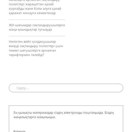
полистері жарақаттан қалай
қорғайды және білім алуға қалай
қаражат жинауға көмектеседі
ЖИ-шағымдар сақтандырушыларға
жаңа қиындықтар туғызуда
Неліктен вейп қолданушылар
өмірді сақтандыру полистері үшін
темекі шегушілерге арналған
тарифтермен төлейді?
Ең қызықты материалдар сіздің электронды поштаңызда. Біздің
жаңалықтарға жазылыңыз.
Есіміңіз