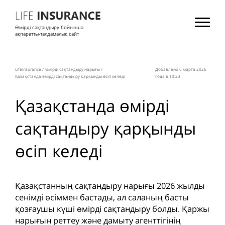
Өмірді сақтандыру бойынша
ақпаратты-талдамалық сайт
LifeInsurance
/
Өмірді сақтандыру нарығы
/
Добавлено 6 мартa 2026
Қазақстанда өмірді сақтандыру қарқынды өсіп келеді
года в 10:23
Қазақстанда өмірді
сақтандыру қарқынды
өсіп келеді
Қазақстанның сақтандыру нарығы 2026 жылды
сенімді өсіммен бастады, ал саланың басты
қозғаушы күші өмірді сақтандыру болды. Қаржы
нарығын реттеу және дамыту агенттігінің