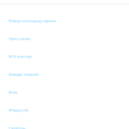
Өмірді сақтандыру нарығы
Пресс-релиз
ӨСК есептері
Әлемдік тәжірибе
Өнім
#Happy Life
Сарапшы