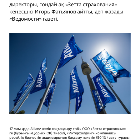
директоры, сондай-ақ «Зетта страхования»
кеңесшісі Игорь Фатьянов айтты, деп жазады
«Ведомости» газеті.
17 мамырда Allianz неміс сақтандыру тобы ООО «Зетта страхование»-
ге (бұрынғы «Цюрих» СК) тиесілі, «Интерхолдинг» компаниясы
ресейлік бизнестің акцияларының бақылау пакетін (50,1%) сату туралы