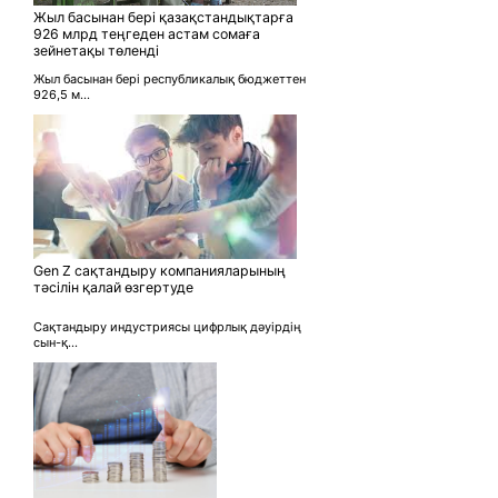
Жыл басынан бері қазақстандықтарға
926 млрд теңгеден астам сомаға
зейнетақы төленді
Жыл басынан бері республикалық бюджеттен
926,5 м...
Gen Z сақтандыру компанияларының
тәсілін қалай өзгертуде
Сақтандыру индустриясы цифрлық дәуірдің
сын-қ...