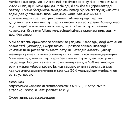
мәмілені аяқтады. Allianz ресейлік бөлімшесін сату бас компаниямен
2022 жылдың 19 мамырында келісілді, бірақ барлық процестерді
реттеуші және басқа құрылымдармен келісу бір жылға жуық уақытты
алды, деп қосты Фатьянов. «Альянс» және «Альянс жизнь»
компаниялары «Зетта страхование» тобына кіреді. Барлық
қолданыстағы келісім-шарттар жұмысын жалғастырады. Командалар
әдеттегідей жұмысын жалғастырады, ал «Зетта страхование»
командасы бұрынғы Allianz кеңсесінде ішінара орналастырылады, -
деді Фатьянов.
Мәміле жалпы ережелерге сәйкес жеңілдікпен жасалды, деді Фатьянов
абсолютті цифрларды жарияламай. Ережеге сәйкес, шетелдік
компанияның ресейлік бизнесті сатуын шетелдік инвестициялар
жөніндегі үкіметтік комиссияның кіші комиссиясы мақұлдауы керек.
Мәмілелердің жалпы шарттары белгіленген. Біріншіден, «сатушы»
федералды бюджетке мәміле сомасының кемінде 10% мөлшерінде
ерікті жарна жіберуі керек. Екінші тармақ: актив тәуелсіз бағалау
кезінде анықталатын құнының кемінде 50% мөлшерінде жеңілдікпен
сатылуы керек.
Дереккөзі:
https://www.vedomosti.ru/finance/articles/2023/05/22/976239-
strahovoi-brend-allianz-pokinet-rossiyu
Сурет ашық дереккөздерден