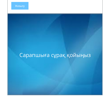
Жазылу
Сарапшыға сұрақ қойыңыз