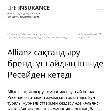
Өмірді сақтандыру бойынша
ақпаратты-талдамалық сайт
LifeInsurance
/
Өмірді сақтандыру нарығы
/
Добавлено 24 май 2023
Allianz сақтандыру бренді үш айдың ішінде Ресейден кетеді
года в 11:58
Allianz сақтандыру
бренді үш айдың ішінде
Ресейден кетеді
Allianz сақтандыру компаниясы үш ай ішінде
Ресейде өз атымен жұмысын тоқтатады. Бұл
туралы журналисттермен кездесуінде «Альянс»
және «Альянс жизнь» компанияларының бас