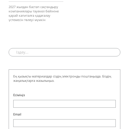
2027 жылдан бастап сақтандыру
компаниялары тәуекел бейініне
қарай капиталға қадағалау
үстемесін төлеуі мүмкін
Ең қызықты материалдар сіздің электронды поштаңызда. Біздің
жаңалықтарға жазылыңыз.
Есіміңіз
Email