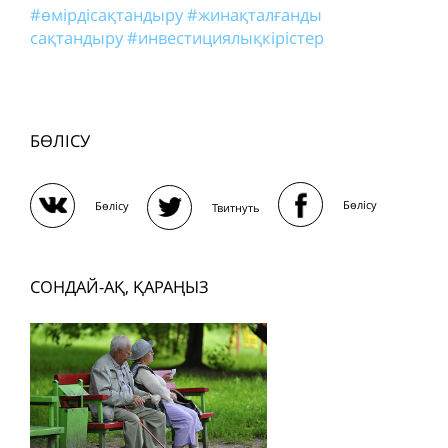
#өмірдісақтандыру
#жинақталғанды
сақтандыру
#инвестициялықкірістер
БӨЛІСУ
Бөлісу
Бөлісу
Твитнуть
СОНДАЙ-АҚ, ҚАРАҢЫЗ