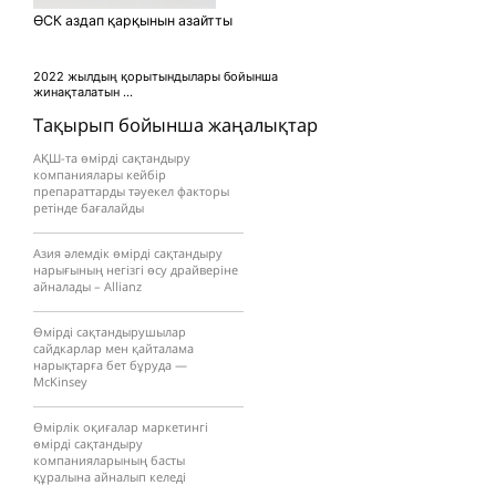
ӨСК аздап қарқынын азайтты
2022 жылдың қорытындылары бойынша
жинақталатын ...
Тақырып бойынша жаңалықтар
АҚШ-та өмірді сақтандыру
компаниялары кейбір
препараттарды тәуекел факторы
ретінде бағалайды
Азия әлемдік өмірді сақтандыру
нарығының негізгі өсу драйверіне
айналады – Allianz
Өмірді сақтандырушылар
сайдкарлар мен қайталама
нарықтарға бет бұруда —
McKinsey
Өмірлік оқиғалар маркетингі
өмірді сақтандыру
компанияларының басты
құралына айналып келеді