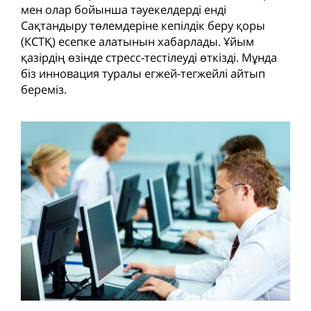
мен олар бойынша тәуекелдерді енді
Сақтандыру төлемдеріне кепілдік беру қоры
(КСТҚ) есепке алатынын хабарлады. Ұйым
қазірдің өзінде стресс-тестілеуді өткізді. Мұнда
біз инновация туралы егжей-тегжейлі айтып
береміз.