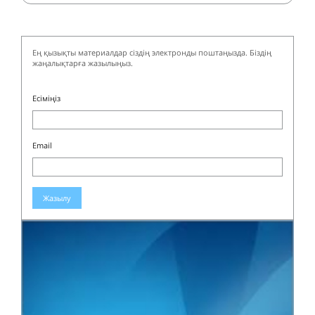
Ең қызықты материалдар сіздің электронды поштаңызда. Біздің
жаңалықтарға жазылыңыз.
Есіміңіз
Email
Жазылу