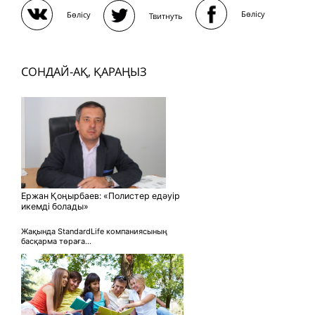
Бөлісу
Бөлісу
Твитнуть
СОНДАЙ-АҚ, ҚАРАҢЫЗ
Ержан Қоңырбаев: «Полистер едәуір
икемді болады»
Жақында StandardLife компаниясының
басқарма төраға...