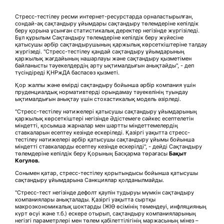
Стресс-тестілеу ресми интернет-ресурстарда орналастырылған,
сондай-ақ сақтандыру ұйымдары сақтандыру төлемдеріне кепілдік
беру қорына ұсынған статистикалық деректер негізінде жүргізіледі.
Бұл құрылым Сақтандыру төлемдеріне кепілдік беру жүйесіне
қатысушы әрбір сақтандырушының қаржылық көрсеткіштеріне талдау
жүргізеді. "Стресс-тестілеу қандай сақтандыру ұйымдарының
қаржылық жағдайының нашарлауы және сақтандыру қызметімен
байланысты тәуекелдердің арту ықтималдығын анықтайды", - деп
түсіндіреді ҚНРжДА баспасөз қызметі.
Қор жалпы және өмірді сақтандыру бойынша әрбір компания үшін
пруденциалдық нормативтерді орындамау тәуекелінің туындау
ықтималдығын анықтау үшін стохастикалық модель әзірледі.
"Стресс-тестілеу нәтижелері қатысушы сақтандыру ұйымдарының
қаржылық көрсеткіштері негізінде Әдістемеге сәйкес есептелетін
міндетті, қосымша жарналар мен шартты міндеттемелердің
ставкаларын есептеу кезінде ескеріледі. Қазіргі уақытта стресс-
тестілеу нәтижелері әрбір қатысушы сақтандыру ұйымы бойынша
міндетті ставкаларды есептеу кезінде ескерілді", - дейді Сақтандыру
төлемдеріне кепілдік беру Қорының Басқарма төрағасы
Бақыт
Когулов.
Сонымен қатар, стресс-тестілеу қорытындысы бойынша қатысушы
сақтандыру ұйымдарына Санкциялар қолданылмайды.
"Стресс-тест негізінде дефолт қаупін тудыруы мүмкін сақтандыру
компаниялары анықталады. Қазіргі уақытта сыртқы
макроэкономикалық шоктарды (ЖІӨ өсімінің төмендеуі, инфляцияның
күрт өсуі және т.б.) ескере отырып, сақтандыру компанияларының
негізгі параметрлері мен төлем қабілеттілігінің маржасының мінез –