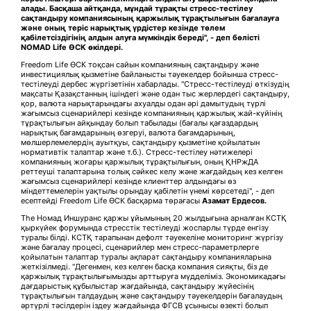
алады. Басқаша айтқанда, мұндай тұрақты стресс-тестілеу
сақтандыру компаниясының қаржылық тұрақтылығын бағалауға
және оның теріс нарықтық үрдістер кезінде төлем
қабілетсіздігінің алдын алуға мүмкіндік береді", - деп бөлісті
NOMAD Life ӨСК өкілдері.
Freedom Life ӨСК тоқсан сайын компанияның сақтандыру және
инвестициялық қызметіне байланысты тәуекелдер бойынша стресс-
тестілеуді дербес жүргізетінін хабарлады. "Стресс-тестілеуді өткізудің
мақсаты Қазақстанның ішіндегі және одан тыс жерлердегі сақтандыру,
қор, валюта нарықтарындағы ахуалды одан әрі дамытудың түрлі
жағымсыз сценарийлері кезінде компанияның қаржылық жай-күйінің
тұрақтылығын айқындау болып табылады (бағалы қағаздардың
нарықтық бағамдарының өзгеруі, валюта бағамдарының,
мөлшерлемелердің ауытқуы, сақтандыру қызметіне қойылатын
нормативтік талаптар және т.б.). Стресс-тестілеу нәтижелері
компанияның жоғары қаржылық тұрақтылығын, оның ҚНРжДА
реттеуші талаптарына толық сәйкес келу және жағдайдың кез келген
жағымсыз сценарийлері кезінде клиенттер алдындағы өз
міндеттемелерін уақтылы орындау қабілетін үнемі көрсетеді", - деп
есептейді Freedom Life ӨСК басқарма төрағасы
Азамат Ердесов.
The Номад Иншуранс қаржы ұйымының 20 жылдығына арналған КСТҚ
қыркүйек форумында стресстік тестілеуді жоспарлы түрде енгізу
туралы білді. КСТҚ тарапынан дефолт тәуекеліне мониторинг жүргізу
және бағалау процесі, сценарийлер мен стресс-параметрлерге
қойылатын талаптар туралы ақпарат сақтандыру компанияларына
жеткізілмеді. "Дегенмен, кез келген басқа компания сияқты, біз де
қаржылық тұрақтылығымызды арттыруға мүдделіміз. Экономикадағы
дағдарыстық құбылыстар жағдайында, сақтандыру жүйесінің
тұрақтылығын талдаудың және сақтандыру тәуекелдерін бағалаудың
әртүрлі тәсілдерін іздеу жағдайында ФГСВ ұсынысы өзекті болып