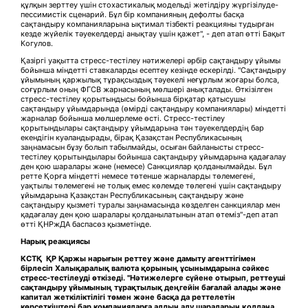
құлқын зерттеу үшін стохастикалық модельді жетілдіру жүргізілуде-
пессимистік сценарий. Бұл бір компанияның дефолты басқа
сақтандыру компанияларына ықтимал тізбекті реакцияны тудырған
кезде жүйелік тәуекелдерді анықтау үшін қажет", - деп атап өтті Бақыт
Когулов.
Қазіргі уақытта стресс-тестілеу нәтижелері әрбір сақтандыру ұйымы
бойынша міндетті ставкаларды есептеу кезінде ескерілді. "Сақтандыру
ұйымының қаржылық тұрақсыздық тәуекелі неғұрлым жоғары болса,
соғұрлым оның ФГСВ жарнасының мөлшері анықталады. Өткізілген
стресс-тестілеу қорытындысы бойынша бірқатар қатысушы
сақтандыру ұйымдарында (өмірді сақтандыру компаниялары) міндетті
жарналар бойынша мөлшерлеме өсті. Стресс-тестілеу
қорытындылары сақтандыру ұйымдарына тән тәуекелдердің бар
екендігін куәландырады, бірақ Қазақстан Республикасының
заңнамасын бұзу болып табылмайды, осыған байланысты стресс-
тестілеу қорытындылары бойынша сақтандыру ұйымдарына қадағалау
ден қою шаралары және (немесе) Санкциялар қолданылмайды. Бұл
ретте Қорға міндетті немесе төтенше жарналарды төлемегені,
уақтылы төлемегені не толық емес көлемде төлегені үшін сақтандыру
ұйымдарына Қазақстан Республикасының сақтандыру және
сақтандыру қызметі туралы заңнамасында көзделген санкциялар мен
қадағалау ден қою шаралары қолданылатынын атап өтеміз"-деп атап
өтті ҚНРжДА баспасөз қызметінде.
Нарық реакциясы
КСТҚ
ҚР Қаржы нарығын реттеу және дамыту агенттігімен
бірлесіп Халықаралық валюта қорының ұсынымдарына сәйкес
стресс-тестілеуді өткізеді. "Нәтижелерге сүйене отырып, реттеуші
сақтандыру ұйымының тұрақтылық деңгейін бағалай алады және
капитал жеткіліктілігі төмен және басқа да реттелетін
көрсеткіштері бар компанияларға алдын алу шараларын қолдана