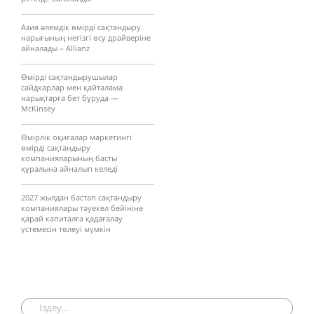
Азия әлемдік өмірді сақтандыру
нарығының негізгі өсу драйверіне
айналады – Allianz
Өмірді сақтандырушылар
сайдкарлар мен қайталама
нарықтарға бет бұруда —
McKinsey
Өмірлік оқиғалар маркетингі
өмірді сақтандыру
компанияларының басты
құралына айналып келеді
2027 жылдан бастап сақтандыру
компаниялары тәуекел бейініне
қарай капиталға қадағалау
үстемесін төлеуі мүмкін