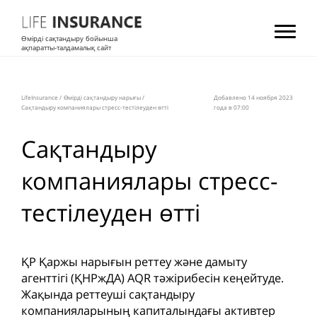
Өмірді сақтандыру бойынша
ақпаратты-талдамалық сайт
LifeInsurance
/
Өмірді сақтандыру нарығы
/
Добавлено 14 ноября 2023
Сақтандыру компаниялары стресс-тестілеуден өтті
года в 07:00
Сақтандыру
компаниялары стресс-
тестілеуден өтті
ҚР Қаржы нарығын реттеу және дамыту
агенттігі (ҚНРжДА) AQR тәжірибесін кеңейтуде.
Жақында реттеуші сақтандыру
компанияларының капиталындағы активтер