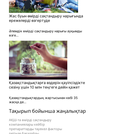
Жас буын өмірді сақтандыру нарығында
ережелерді өзгертуде
Әлемдік өмірді сақтандыру нарығы ауқымды
өзге...
Қазақстандықтарға өздерін қауіпсіздікте
сезіну үшін 10 млн теңгеге дейін қажет
Қазақстандықтардың жартысынан көбі 35
жасқа де...
Тақырып бойынша жаңалықтар
АҚШ-та өмірді сақтандыру
компаниялары кейбір
препараттарды тәуекел факторы
ретінде бағалайды