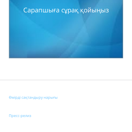
Сарапшыға сұрақ қойыңыз
Өмірді сақтандыру нарығы
Пресс-релиз