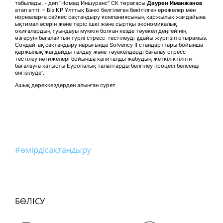
табылады, - деп "Номад Иншуранс" СК төрағасы
Дәурен Иманжанов
атап өтті. – Біз ҚР Ұлттық Банкі белгілеген бекітілген ережелер мен
нормаларға сәйкес сақтандыру компаниясының қаржылық жағдайына
ықтимал әсерін және теріс ішкі және сыртқы экономикалық
оқиғалардың туындауы мүмкін болған кезде тәуекел деңгейінің
өзгеруін бағалайтын түрлі стресс-тестілеуді ұдайы жүргізіп отырамыз.
Сондай-ақ сақтандыру нарығында Solvency II стандарттары бойынша
қаржылық жағдайды талдау және тәуекелдерді бағалау стресс-
тестілеу нәтижелері бойынша капиталды жабудың жеткіліктілігін
бағалауға қатысты Еуропалық талаптарды белгілеу процесі белсенді
енгізілуде".
Ашық дереккөздерден алынған сурет
#өмірдісақтандыру
БӨЛІСУ